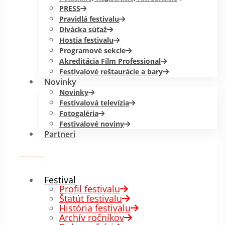
PRESS
Pravidlá festivalu
Divácka súťaž
Hostia festivalu
Programové sekcie
Akreditácia Film Professional
Festivalové reštaurácie a bary
Novinky
Novinky
Festivalová televízia
Fotogaléria
Festivalové noviny
Partneri
menu
✕
Festival
Profil festivalu
Štatút festivalu
História festivalu
Archív ročníkov