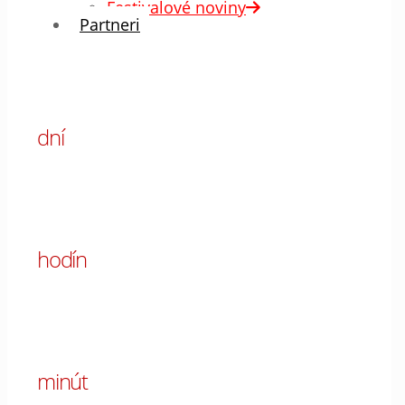
Festivalové noviny
Partneri
00
dní
00
hodín
00
minút