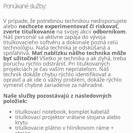
Ponúkané služby:
V prípade, že potrebnou technikou nedisponujete
alebo
nechcete experimentovať či riskovať,
zverte titulkovanie
na svojej akcii
odborníkom
.
Náš personál sa aktívne zapája do vývoja
titulkovacieho softvéru a dokonale pozná celú
technológiu. Naša technika je odskúšaná a
spoľahlivá.
Mať nablízku nášho technika môže
byť užitočné!
Všetko je technika a ak zlyhá, treba
poruchu rýchlo odstrániť. Pri titulkovaných
projekciách je čas vaším nepriateľom. Náš
technik dokáže chybu rýchlo identifikovať a
opraviť a ak ide o vážny problém, dokáže rýchlo
vymeniť chybné zariadenie za náhradné.
Naše služby pozostávajú z nasledovných
položiek:
titulkovací notebook, komplet kabeláž
titulkovací projektor vrátane stojana alebo
krytu
titulkovacie plátno v hliníkovom ráme +