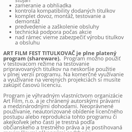
stojan
zameranie a obhliadka
kontrola kompatibility dodaných titulkov
komplet dovoz, montáž, testovanie a
demontáž
predvedenie a zaškolenie obsluhy
technická podpora počas akcie
nad rámec vieme zabezpečiť výrobu titulkov
a obsluhu
ART FILM FEST TITULKOVAČ je plne platený
program (shareware).
Program možno použiť
v testovacom režime na testovanie
pripravovaných titulkov na neskoršie použitie
v plnej verzii programu. Na komerčné využívanie
a využívanie na verejných projekciách si musíte
zakúpiť časovú licenciu.
Program je výhradným vlastníctvom organizácie
Art Film, n.o. a je chránený autorskými právami
a medzinárodnými dohodami. Neoprávnené
používanie, neautorizované obídenie licenčného
postupu alebo reprodukcia tohto programu či
akejkoľvek jeho časti je trestná podľa
občianskeho a trestného práva a je postihovaná