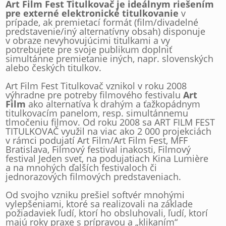
Art Film Fest Titulkovač je ideálnym riešením
pre externé elektronické titulkovanie
v
prípade, ak premietací formát (film/divadelné
predstavenie/iný alternatívny obsah) disponuje
v obraze nevyhovujúcimi titulkami a vy
potrebujete pre svoje publikum doplniť
simultánne premietanie iných, napr. slovenských
alebo českých titulkov.
Art Film Fest Titulkovač vznikol v roku 2008
výhradne pre potreby filmového festivalu
Art
Film
ako alternatíva k drahým a ťažkopádnym
titulkovacím panelom, resp. simultánnemu
tlmočeniu filmov. Od roku 2008 sa ART FILM FEST
TITULKOVAČ využil na viac ako 2 000 projekciách
v rámci podujatí Art Film/Art Film Fest, MFF
Bratislava, Filmový festival inakosti, Filmový
festival Jeden svet, na podujatiach Kina Lumière
a na mnohých ďalších festivaloch či
jednorazových filmových predstaveniach.
Od svojho vzniku prešiel softvér mnohými
vylepšeniami, ktoré sa realizovali na základe
požiadaviek ľudí, ktorí ho obsluhovali, ľudí, ktorí
majú roky praxe s prípravou a „klikaním“