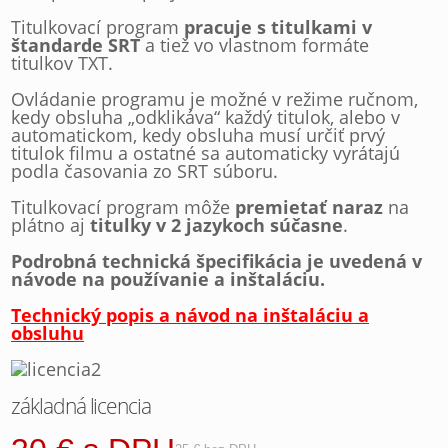
Titulkovací program
pracuje s titulkami v
štandarde SRT
a tiež vo vlastnom formáte
titulkov TXT.
Ovládanie programu je možné v režime ručnom,
kedy obsluha „odklikáva“ každý titulok, alebo v
automatickom, kedy obsluha musí určiť prvý
titulok filmu a ostatné sa automaticky vyrátajú
podla časovania zo SRT súboru.
Titulkovací program môže
premietať naraz
na
plátno aj
titulky v 2 jazykoch súčasne
.
Podrobná technická špecifikácia je uvedená v
návode na používanie a inštaláciu.
Technický popis a návod na inštaláciu a
obsluhu
základná licencia