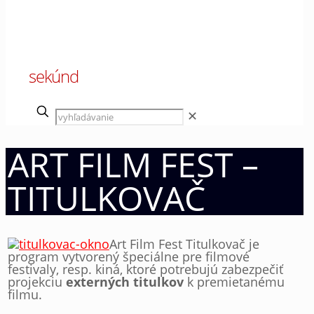
00
sekúnd
✕
ART FILM FEST –
TITULKOVAČ
Art Film Fest Titulkovač je
program vytvorený špeciálne pre filmové
festivaly, resp. kiná, ktoré potrebujú zabezpečiť
projekciu
externých titulkov
k premietanému
filmu.