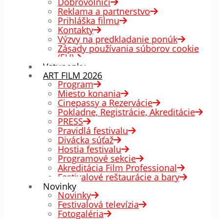
Dobrovoľníci
Reklama a partnerstvo
Prihláška filmu
Kontakty
Výzvy na predkladanie ponúk
Zásady používania súborov cookie
(EÚ)
Vstupenky
ART FILM 2026
Program
Miesto konania
Cinepassy a Rezervácie
Pokladne, Registrácie, Akreditácie
PRESS
Pravidlá festivalu
Divácka súťaž
Hostia festivalu
Programové sekcie
Akreditácia Film Professional
Festivalové reštaurácie a bary
Novinky
Novinky
Festivalová televízia
Fotogaléria