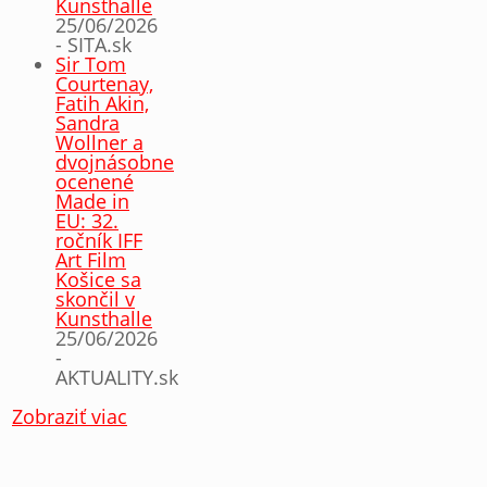
Kunsthalle
25/06/2026
- SITA.sk
Sir Tom
Courtenay,
Fatih Akin,
Sandra
Wollner a
dvojnásobne
ocenené
Made in
EU: 32.
ročník IFF
Art Film
Košice sa
skončil v
Kunsthalle
25/06/2026
-
AKTUALITY.sk
Zobraziť viac