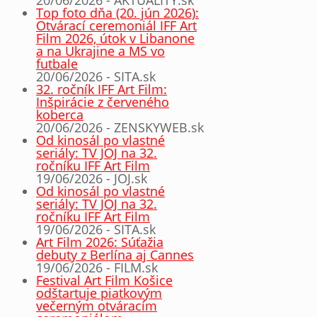
20/06/2026 - AKTUALITY.sk
Top foto dňa (20. jún 2026):
Otvárací ceremoniál IFF Art
Film 2026, útok v Libanone
a na Ukrajine a MS vo
futbale
20/06/2026 - SITA.sk
32. ročník IFF Art Film:
Inšpirácie z červeného
koberca
20/06/2026 - ZENSKYWEB.sk
Od kinosál po vlastné
seriály: TV JOJ na 32.
ročníku IFF Art Film
19/06/2026 - JOJ.sk
Od kinosál po vlastné
seriály: TV JOJ na 32.
ročníku IFF Art Film
19/06/2026 - SITA.sk
Art Film 2026: Súťažia
debuty z Berlína aj Cannes
19/06/2026 - FILM.sk
Festival Art Film Košice
odštartuje piatkovým
večerným otváracím