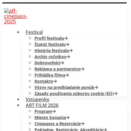
Festival
Profil festivalu
Štatút festivalu
História festivalu
Archív ročníkov
Dobrovoľníci
Reklama a partnerstvo
Prihláška filmu
Kontakty
Výzvy na predkladanie ponúk
Zásady používania súborov cookie (EÚ)
Vstupenky
ART FILM 2026
Program
Miesto konania
Cinepassy a Rezervácie
Pokladne, Registrácie, Akreditácie