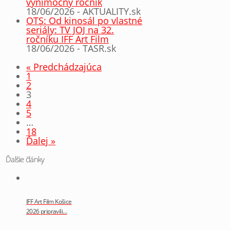
výnimočný ročník
18/06/2026 - AKTUALITY.sk
OTS: Od kinosál po vlastné
seriály: TV JOJ na 32.
ročníku IFF Art Film
18/06/2026 - TASR.sk
« Predchádzajúca
1
2
3
4
5
…
18
Ďalej »
Ďalšie články
IFF Art Film Košice
2026 pripravili…