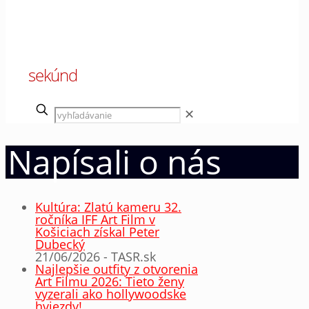
00
sekúnd
✕
Napísali o nás
Kultúra: Zlatú kameru 32.
ročníka IFF Art Film v
Košiciach získal Peter
Dubecký
21/06/2026 - TASR.sk
Najlepšie outfity z otvorenia
Art Filmu 2026: Tieto ženy
vyzerali ako hollywoodske
hviezdy!