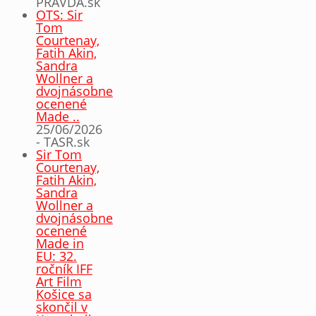
PRAVDA.sk
OTS: Sir
Tom
Courtenay,
Fatih Akin,
Sandra
Wollner a
dvojnásobne
ocenené
Made ..
25/06/2026
- TASR.sk
Sir Tom
Courtenay,
Fatih Akin,
Sandra
Wollner a
dvojnásobne
ocenené
Made in
EU: 32.
ročník IFF
Art Film
Košice sa
skončil v