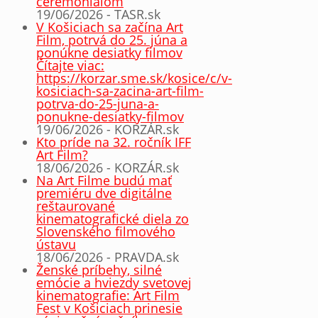
ceremoniálom
19/06/2026 - TASR.sk
V Košiciach sa začína Art
Film, potrvá do 25. júna a
ponúkne desiatky filmov
Čítajte viac:
https://korzar.sme.sk/kosice/c/v-
kosiciach-sa-zacina-art-film-
potrva-do-25-juna-a-
ponukne-desiatky-filmov
19/06/2026 - KORZÁR.sk
Kto príde na 32. ročník IFF
Art Film?
18/06/2026 - KORZÁR.sk
Na Art Filme budú mať
premiéru dve digitálne
reštaurované
kinematografické diela zo
Slovenského filmového
ústavu
18/06/2026 - PRAVDA.sk
Ženské príbehy, silné
emócie a hviezdy svetovej
kinematografie: Art Film
Fest v Košiciach prinesie