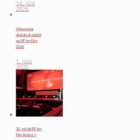
14. júla
2026
Výhercovia
diváckych súťaží
na IFF Art Film
2026
1. júla
2026
32. ročník IFF Art
Film Košice v