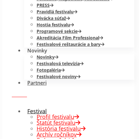
PRESS
Pravidlá festivalu
Divácka súťaž
Hostia festivalu
Programové sekcie
Akreditácia Film Professional
Festivalové reštaurácie a bary
Novinky
Novinky
Festivalová televízia
Fotogaléria
Festivalové noviny
Partneri
menu
✕
Festival
Profil festivalu
Štatút festivalu
História festivalu
Archív ročníkov