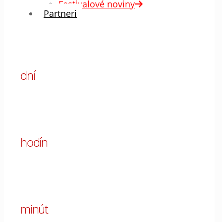
Festivalové noviny
Partneri
00
dní
00
hodín
00
minút