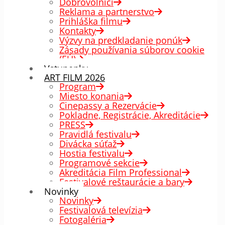
Dobrovoľníci
Reklama a partnerstvo
Prihláška filmu
Kontakty
Výzvy na predkladanie ponúk
Zásady používania súborov cookie
(EÚ)
Vstupenky
ART FILM 2026
Program
Miesto konania
Cinepassy a Rezervácie
Pokladne, Registrácie, Akreditácie
PRESS
Pravidlá festivalu
Divácka súťaž
Hostia festivalu
Programové sekcie
Akreditácia Film Professional
Festivalové reštaurácie a bary
Novinky
Novinky
Festivalová televízia
Fotogaléria