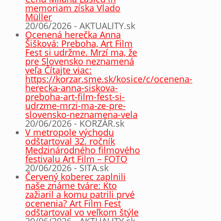
memoriam získa Vlado
Müller
20/06/2026 - AKTUALITY.sk
Ocenená herečka Anna
Šišková: Preboha, Art Film
Fest si udržme. Mrzí ma, že
pre Slovensko neznamená
veľa Čítajte viac:
https://korzar.sme.sk/kosice/c/ocenena-
herecka-anna-siskova-
preboha-art-film-fest-si-
udrzme-mrzi-ma-ze-pre-
slovensko-neznamena-vela
20/06/2026 - KORZÁR.sk
V metropole východu
odštartoval 32. ročník
Medzinárodného filmového
festivalu Art Film – FOTO
20/06/2026 - SITA.sk
Červený koberec zaplnili
naše známe tváre: Kto
zažiaril a komu patrili prvé
ocenenia? Art Film Fest
odštartoval vo veľkom štýle