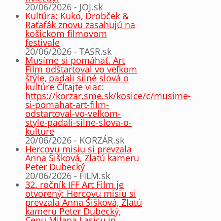
20/06/2026 - JOJ.sk
Kultúra: Kuko, Drobček &
Raťafák znovu zasahujú na
košickom filmovom
festivale
20/06/2026 - TASR.sk
Musíme si pomáhať. Art
Film odštartoval vo veľkom
štýle, padali silné slová o
kultúre Čítajte viac:
https://korzar.sme.sk/kosice/c/musime-
si-pomahat-art-film-
odstartoval-vo-velkom-
style-padali-silne-slova-o-
kulture
20/06/2026 - KORZÁR.sk
Hercovu misiu si prevzala
Anna Šišková, Zlatú kameru
Peter Dubecký
20/06/2026 - FILM.sk
32. ročník IFF Art Film je
otvorený: Hercovu misiu si
prevzala Anna Šišková, Zlatú
kameru Peter Dubecký,
Cenu Milana Lasicu in