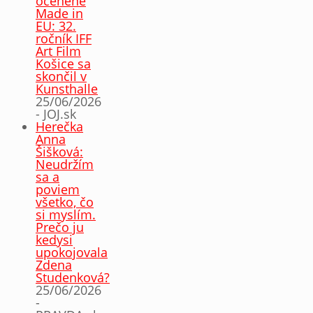
ocenené
Made in
EU: 32.
ročník IFF
Art Film
Košice sa
skončil v
Kunsthalle
25/06/2026
- JOJ.sk
Herečka
Anna
Šišková:
Neudržím
sa a
poviem
všetko, čo
si myslím.
Prečo ju
kedysi
upokojovala
Zdena
Studenková?
25/06/2026
-