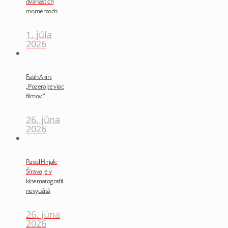
dvanástich
momentoch
1. júla
2026
Fatih Akin:
„Pozerajte viac
filmov!“
26. júna
2026
Pavol Hirjak:
Šírava je v
kinematografii
nevyužitá
26. júna
2026