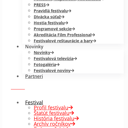
PRESS
Pravidlá festivalu
Divácka súťaž
Hostia festivalu
Programové sekcie
Akreditácia Film Professional
Festivalové reštaurácie a bary
Novinky
Novinky
Festivalová televízia
Fotogaléria
Festivalové noviny
Partneri
menu
✕
Festival
Profil festivalu
Štatút festivalu
História festivalu
Archív ročníkov