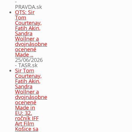
-
PRAVDA.sk
OTS: Sir
Tom
Courtenay,
Fatih Akin,
Sandra
Wollner a
dvojnásobne
ocenené
Made ..
25/06/2026
- TASR.sk
Sir Tom
Courtenay,
Fatih Akin,
Sandra
Wollner a
dvojnásobne
ocenené
Made in
EU: 32.
ročník IFF
Art Film
Košice sa