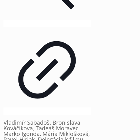
Vladimír Sabadoš, Bronislava
Kováčikova, Tadeáš Moravec,
Marko Igonda, Mária Miklošková,
Pavol Hirjak. Delegácia k filmu