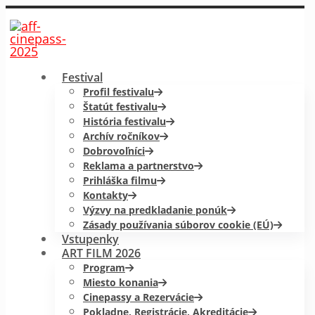
Festival
Profil festivalu
Štatút festivalu
História festivalu
Archív ročníkov
Dobrovoľníci
Reklama a partnerstvo
Prihláška filmu
Kontakty
Výzvy na predkladanie ponúk
Zásady používania súborov cookie (EÚ)
Vstupenky
ART FILM 2026
Program
Miesto konania
Cinepassy a Rezervácie
Pokladne, Registrácie, Akreditácie