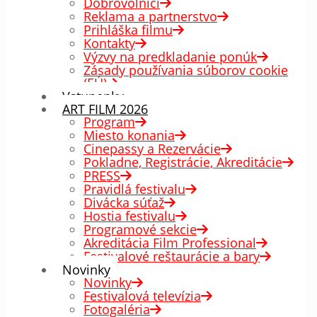
Dobrovoľníci
Reklama a partnerstvo
Prihláška filmu
Kontakty
Výzvy na predkladanie ponúk
Zásady používania súborov cookie
(EÚ)
Vstupenky
ART FILM 2026
Program
Miesto konania
Cinepassy a Rezervácie
Pokladne, Registrácie, Akreditácie
PRESS
Pravidlá festivalu
Divácka súťaž
Hostia festivalu
Programové sekcie
Akreditácia Film Professional
Festivalové reštaurácie a bary
Novinky
Novinky
Festivalová televízia
Fotogaléria