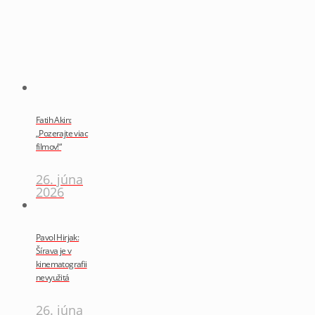
Fatih Akin:
„Pozerajte viac
filmov!“
26. júna
2026
Pavol Hirjak:
Šírava je v
kinematografii
nevyužitá
26. júna