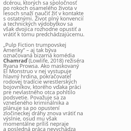
dcérou, ktorých sa spoločnosť
po rokoch osamelého života v
lesoch snaží naučiť žiť v kontakte
s ostatnými. Život plný konvencií
a technických výdobytkov sa
však dvojica rozhodne opustiť a
vrátiť k tomu predchádzajúcemu.
„Pulp Fiction trumpovskej
Ameriky“ – aj tak býva
označovaná bizarná komédia
Chamraď
(Lowlife, 2018) režiséra
Ryana Prowsa. Ako maskovaný
El Monstruo v nej vystupuje
hlavný hrdina, pokračovateľ
rodovej tradície wrestlerských
bojovníkov, ktorého vďaka práci
pre nevlastného otca pohltilo
podsvetie. Považuje sa za
vznešeného kriminálnika a
plánuje sa po opustení
zločineckej dráhy znova vrátiť na
výslnie, osud mu však
momentálne príliš nepraje
a posledná práca nevychádza