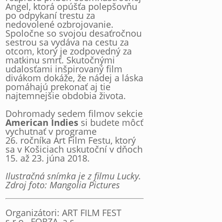
Angel, ktorá opúšťa polepšovňu
po odpykaní trestu za
nedovolené ozbrojovanie.
Spoločne so svojou desaťročnou
sestrou sa vydáva na cestu za
otcom, ktorý je zodpovedný za
matkinu smrť. Skutočnými
udalosťami inšpirovaný film
divákom dokáže, že nádej a láska
pomáhajú prekonať aj tie
najtemnejšie obdobia života.
Dohromady sedem filmov sekcie
American Indies
si budete môcť
vychutnať v programe
26. ročníka Art Film Festu, ktorý
sa v Košiciach uskutoční v dňoch
15. až 23. júna 2018.
Ilustračná snímka je z filmu Lucky.
Zdroj foto: Mangolia Pictures
Organizátori: ART FILM FEST
s.r.o., FORZA, a.s.