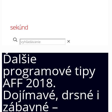
00
sekúnd
✕
Ďalšie
programové tipy
AFF 2018.
Dojímavé, drsné i
zábavné –