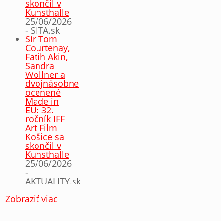
skončil v
Kunsthalle
25/06/2026
- SITA.sk
Sir Tom
Courtenay,
Fatih Akin,
Sandra
Wollner a
dvojnásobne
ocenené
Made in
EU: 32.
ročník IFF
Art Film
Košice sa
skončil v
Kunsthalle
25/06/2026
-
AKTUALITY.sk
Zobraziť viac