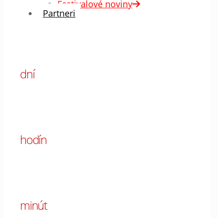
Festivalové noviny
Partneri
00
dní
00
hodín
00
minút