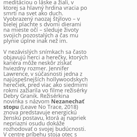
meditáciou o láske a žiali, v
ktorej sa hlavný hrdina vracia po
smrti na svet ako duch.
Vyobrazený naozaj štýlovo – v
bielej plachte s dvomi dierami
na mieste očí – sleduje životy
svojich pozostalých a čas mu
plynie úplne inak než im.
V nezávislých snímkach sa často
objavujú herci a herečky, ktorých
kariéra môže neskôr získať
hviezdny rozmer. Jennifer
Lawrence, v súčasnosti jedna z
najúspešnejších hollywoodskych
herečiek, pred viac ako siedmimi
rokmi zažiarila vo filme režisérky
Debry Granik. Režisérkina
novinka s názvom
Nezanechať
stopu
(Leave No Trace, 2018)
znova predstavuje energickú
ženskú postavu, ktorá aj napriek
nepriazni osudu dokáže
rozhodovať o svojej budúcnosti.
V centre príbehu stoja otec s