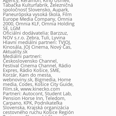
Agency, Keramon, Kino Úsmev,
Tabačka Kulturfabrik, Železničná
spoločnosť Slovensko, Aupark,
Paneurópska vysoká škola, Film
Europe Media Company, Omnia
2000, Omnia KLF, Omnia Holding
SE, LGM
Oficiálni dodávatelia: Barzzuz,
NOV s.r.o. Zebra, Tuli, Lyvina
Hlavní mediálni partneri: TVJOJ,
Kinosála, JOJ Cinema, Nový Čas,
Aktuality.sk
Mediálni partneri:
Československo Channel,
Festival Cinema Channel, Rádio
Expres, Rádio Košice, SME,
Korzár, Kam do mesta,
webnoviny.sk, Bigmedia, Home
media, Codes, Košice City Guide,
Film.sk, www.kinecko.com
Partneri: Autocont, Student Lab,
Pension Horse Inn, Teledom,
Carpano, KPK, Podnikateľka
Slovenska, Krajská organizácia
cestovného ruchu Košice Región