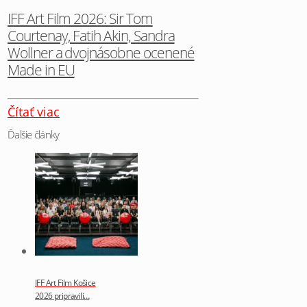
IFF Art Film 2026: Sir Tom
Courtenay, Fatih Akin, Sandra
Wollner a dvojnásobne ocenené
Made in EU
Čítať viac
Ďalšie články
IFF Art Film Košice
2026 pripravili…