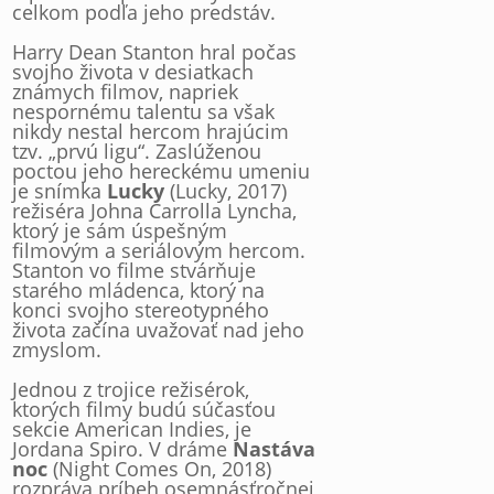
celkom podľa jeho predstáv.
Harry Dean Stanton hral počas
svojho života v desiatkach
známych filmov, napriek
nespornému talentu sa však
nikdy nestal hercom hrajúcim
tzv. „prvú ligu“. Zaslúženou
poctou jeho hereckému umeniu
je snímka
Lucky
(Lucky, 2017)
režiséra Johna Carrolla Lyncha,
ktorý je sám úspešným
filmovým a seriálovým hercom.
Stanton vo filme stvárňuje
starého mládenca, ktorý na
konci svojho stereotypného
života začína uvažovať nad jeho
zmyslom.
Jednou z trojice režisérok,
ktorých filmy budú súčasťou
sekcie American Indies, je
Jordana Spiro. V dráme
Nastáva
noc
(Night Comes On, 2018)
rozpráva príbeh osemnásťročnej