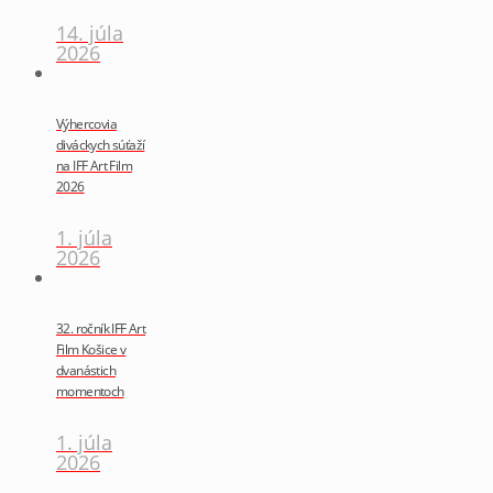
14. júla
2026
Výhercovia
diváckych súťaží
na IFF Art Film
2026
1. júla
2026
32. ročník IFF Art
Film Košice v
dvanástich
momentoch
1. júla
2026