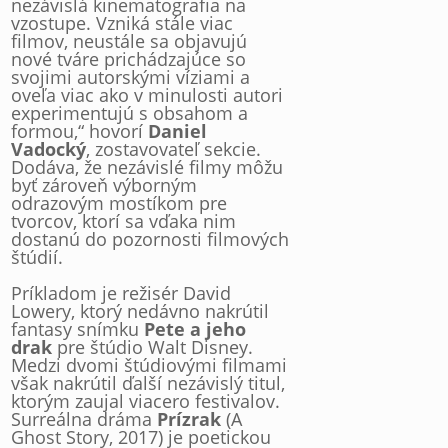
nezávislá kinematografia na
vzostupe. Vzniká stále viac
filmov, neustále sa objavujú
nové tváre prichádzajúce so
svojimi autorskými víziami a
oveľa viac ako v minulosti autori
experimentujú s obsahom a
formou,“ hovorí
Daniel
Vadocký
, zostavovateľ sekcie.
Dodáva, že nezávislé filmy môžu
byť zároveň výborným
odrazovým mostíkom pre
tvorcov, ktorí sa vďaka nim
dostanú do pozornosti filmových
štúdií.
Príkladom je režisér David
Lowery, ktorý nedávno nakrútil
fantasy snímku
Pete a jeho
drak
pre štúdio Walt Disney.
Medzi dvomi štúdiovými filmami
však nakrútil ďalší nezávislý titul,
ktorým zaujal viacero festivalov.
Surreálna dráma
Prízrak
(A
Ghost Story, 2017) je poetickou