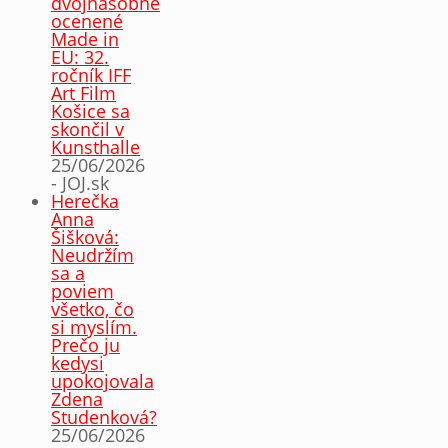
dvojnásobne
ocenené
Made in
EU: 32.
ročník IFF
Art Film
Košice sa
skončil v
Kunsthalle
25/06/2026
- JOJ.sk
Herečka
Anna
Šišková:
Neudržím
sa a
poviem
všetko, čo
si myslím.
Prečo ju
kedysi
upokojovala
Zdena
Studenková?
25/06/2026