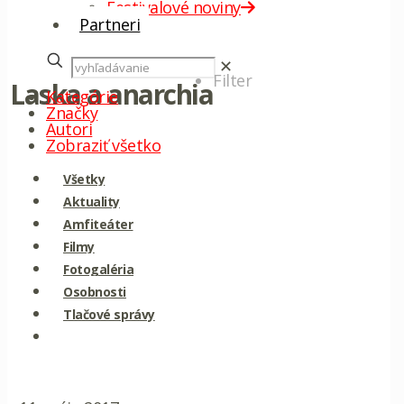
Festivalové noviny
Partneri
✕
Filter
Laska a anarchia
Kategórie
Značky
Autori
Zobraziť všetko
Všetky
Aktuality
Amfiteáter
Filmy
Fotogaléria
Osobnosti
Tlačové správy