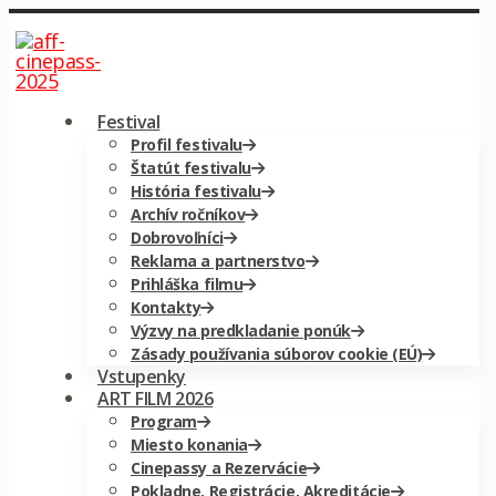
Festival
Profil festivalu
Štatút festivalu
História festivalu
Archív ročníkov
Dobrovoľníci
Reklama a partnerstvo
Prihláška filmu
Kontakty
Výzvy na predkladanie ponúk
Zásady používania súborov cookie (EÚ)
Vstupenky
ART FILM 2026
Program
Miesto konania
Cinepassy a Rezervácie
Pokladne, Registrácie, Akreditácie