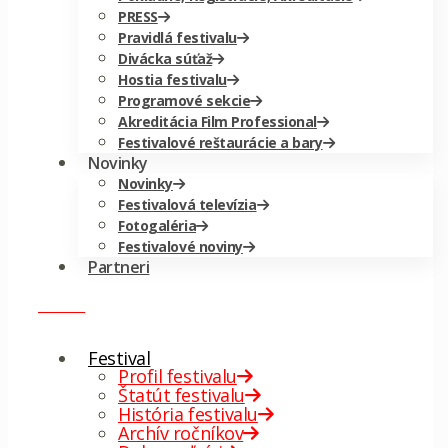
PRESS
Pravidlá festivalu
Divácka súťaž
Hostia festivalu
Programové sekcie
Akreditácia Film Professional
Festivalové reštaurácie a bary
Novinky
Novinky
Festivalová televízia
Fotogaléria
Festivalové noviny
Partneri
menu
✕
Festival
Profil festivalu
Štatút festivalu
História festivalu
Archív ročníkov