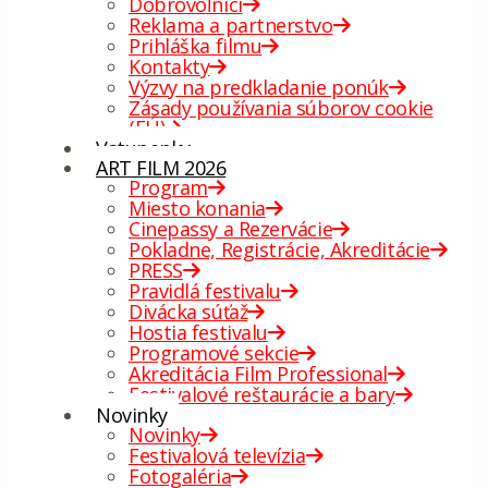
Dobrovoľníci
Reklama a partnerstvo
Prihláška filmu
Kontakty
Výzvy na predkladanie ponúk
Zásady používania súborov cookie
(EÚ)
Vstupenky
ART FILM 2026
Program
Miesto konania
Cinepassy a Rezervácie
Pokladne, Registrácie, Akreditácie
PRESS
Pravidlá festivalu
Divácka súťaž
Hostia festivalu
Programové sekcie
Akreditácia Film Professional
Festivalové reštaurácie a bary
Novinky
Novinky
Festivalová televízia
Fotogaléria