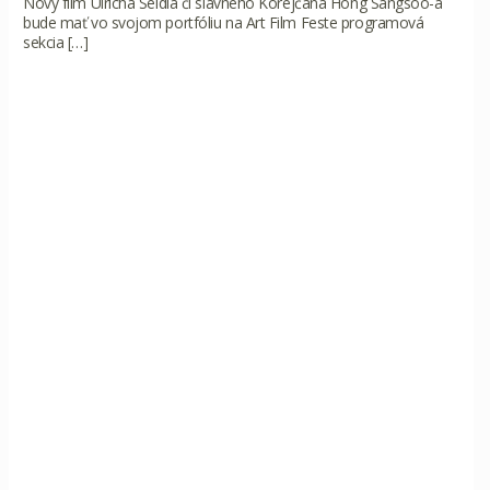
Nový film Ulricha Seidla či slávneho Kórejčana Hong Sangsoo-a
bude mať vo svojom portfóliu na Art Film Feste programová
sekcia
[…]