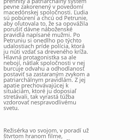
prehnitý a patriarchálny systém
pevne zakorenený v povedomí
macedónskej spoločnosti. Ľudia
sú pobúrení a chcú od Petrunie,
aby oľutovala to, že sa opovážila
porušiť dávne náboženské
pravidlá napísané mužmi. Po
Petruniu si onedlho po týchto
udalostiach príde polícia, ktorá
ju núti vzdať sa dreveného kríža.
Hlavná protagonistka sa ale
nebojí, nátlak spoločnosti v nej
burcuje odvahu a odhodlanosť
postaviť sa zastaraným zvykom a
patriarchálnym pravidlám. Z jej
apatie prechovávajúcej k
situáciám, ktoré ju doposiaľ
stretávali, tak vyrastá túžba
vzdorovať nespravodlivému
svetu.
Režisérka vo svojom, v poradí už
štvrtom hranom filme,