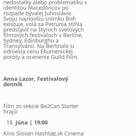
nedostatky alebo problematiku s
identitou Macedóncov po
rozpade bývalej Juhoslávie.
Svoju najnovšiu snímku Boh
existuje, volá sa Petrunia stihla
predstaviť na štyroch svetových
filmových festivaloch v Berlíne,
Sydney, Edinburghu a
Transylvánií. Na Berlinale si
odniesla cenu Ekumenickej
poroty a ocenenie Guild Film.
Anna Lazor, Festivalový
denník
Film zo sekcie Be2Can Starter
hrajú:
júna | 19:00
Kino Slovan Hashtag.sk Cinema