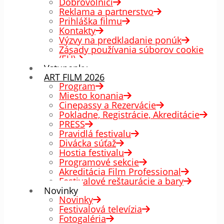
Dobrovoľníci
Reklama a partnerstvo
Prihláška filmu
Kontakty
Výzvy na predkladanie ponúk
Zásady používania súborov cookie
(EÚ)
Vstupenky
ART FILM 2026
Program
Miesto konania
Cinepassy a Rezervácie
Pokladne, Registrácie, Akreditácie
PRESS
Pravidlá festivalu
Divácka súťaž
Hostia festivalu
Programové sekcie
Akreditácia Film Professional
Festivalové reštaurácie a bary
Novinky
Novinky
Festivalová televízia
Fotogaléria