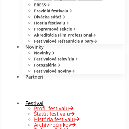
PRESS
Pravidlá festivalu
Divácka súťaž
Hostia festivalu
Programové sekcie
Akreditácia Film Professional
Festivalové reštaurácie a bary
Novinky
Novinky
Festivalová televízia
Fotogaléria
Festivalové noviny
Partneri
menu
✕
Festival
Profil festivalu
Štatút festivalu
História festivalu
Archív ročníkov