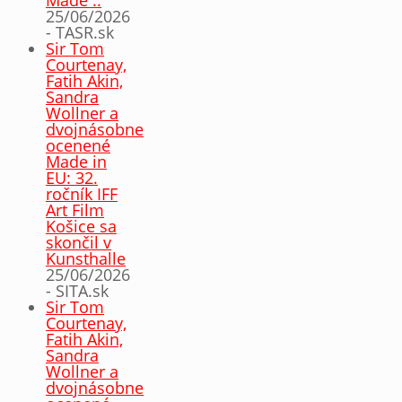
25/06/2026
- TASR.sk
Sir Tom
Courtenay,
Fatih Akin,
Sandra
Wollner a
dvojnásobne
ocenené
Made in
EU: 32.
ročník IFF
Art Film
Košice sa
skončil v
Kunsthalle
25/06/2026
- SITA.sk
Sir Tom
Courtenay,
Fatih Akin,
Sandra
Wollner a
dvojnásobne