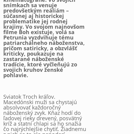
snímkach sa venuje
predovšetkým reáliám –
súčasnej aj historickej
problematike jej rodnej
krajiny. Vo svojom najnovšom
filme Boh existuje, volá sa
Petrunia vyzdvihuje tému
patriarchálneho náboženstva,
pričom satiricky, a obzvlášť
kriticky, poukazuje na
zastarané náboženské
tradície, ktoré vyčleňujú zo
svojich kruhov ženské
pohlavie.
Sviatok Troch kráľov.
Macedónski muži sa chystajú
absolvovať každoročný
náboženský zvyk. Kňaz hodí do
ľadovej rieky drevený, posvätný
kríž a statní chlapi sa ho snažia
čo najrýchlejšie chytiť. Žiadnemu