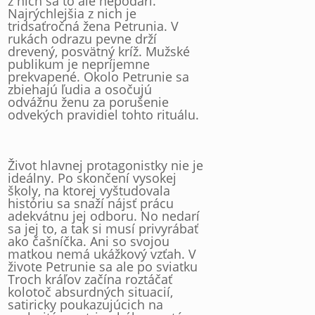
z nich sa to ale nepodarí.
Najrýchlejšia z nich je
tridsaťročná žena Petrunia. V
rukách odrazu pevne drží
drevený, posvätný kríž. Mužské
publikum je nepríjemne
prekvapené. Okolo Petrunie sa
zbiehajú ľudia a osočujú
odvážnu ženu za porušenie
odvekých pravidiel tohto rituálu.
Život hlavnej protagonistky nie je
ideálny. Po skončení vysokej
školy, na ktorej vyštudovala
históriu sa snaží nájsť prácu
adekvátnu jej odboru. No nedarí
sa jej to, a tak si musí privyrábať
ako čašníčka. Ani so svojou
matkou nemá ukážkový vzťah. V
živote Petrunie sa ale po sviatku
Troch kráľov začína roztáčať
kolotoč absurdných situacií,
satiricky poukazujúcich na