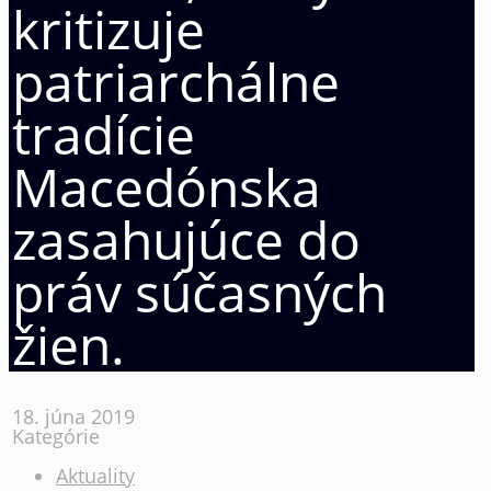
kritizuje
patriarchálne
tradície
Macedónska
zasahujúce do
práv súčasných
žien.
18. júna 2019
Kategórie
Aktuality