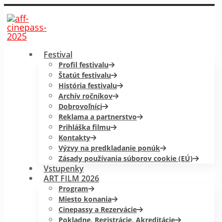
Festival
Profil festivalu
Štatút festivalu
História festivalu
Archív ročníkov
Dobrovoľníci
Reklama a partnerstvo
Prihláška filmu
Kontakty
Výzvy na predkladanie ponúk
Zásady používania súborov cookie (EÚ)
Vstupenky
ART FILM 2026
Program
Miesto konania
Cinepassy a Rezervácie
Pokladne, Registrácie, Akreditácie