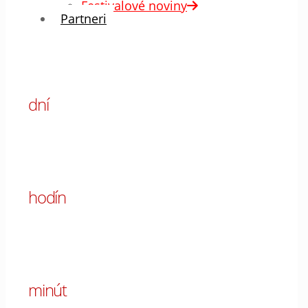
Festivalové noviny
Partneri
00
dní
00
hodín
00
minút