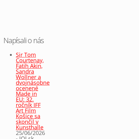
Napísali o nás
Sir Tom
Courtenay,
Fatih Akin,
Sandra
Wollner a
dvojnásobne
ocenené
Made in
EU: 32.
ročník IFF
Art Film
Košice sa
skončil v
Kunsthalle
25/06/2026
- JOJ.sk