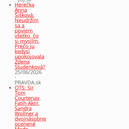
Herečka
Anna
Šišková:
Neudržím
sa a
poviem
všetko, čo
si myslím.
Prečo ju
kedysi
upokojovala
Zdena
Studenková?
25/06/2026
-
PRAVDA.sk
OTS: Sir
Tom
Courtenay,
Fatih Akin,
Sandra
Wollner a
dvojnásobne
ocenené
Made ..