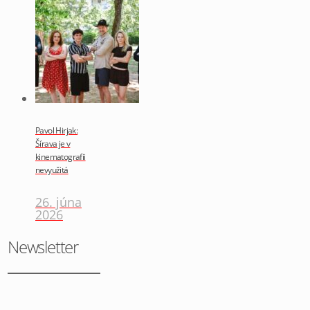
Pavol Hirjak:
Šírava je v
kinematografii
nevyužitá
26. júna
2026
Newsletter