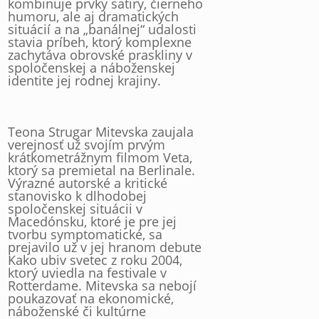
kombinuje prvky satiry, čierneho
humoru, ale aj dramatických
situácií a na „banálnej“ udalosti
stavia príbeh, ktorý komplexne
zachytáva obrovské praskliny v
spoločenskej a náboženskej
identite jej rodnej krajiny.
Teona Strugar Mitevska zaujala
verejnosť už svojím prvým
krátkometrážnym filmom Veta,
ktorý sa premietal na Berlinale.
Výrazné autorské a kritické
stanovisko k dlhodobej
spoločenskej situácii v
Macedónsku, ktoré je pre jej
tvorbu symptomatické, sa
prejavilo už v jej hranom debute
Kako ubiv svetec z roku 2004,
ktorý uviedla na festivale v
Rotterdame. Mitevska sa nebojí
poukazovať na ekonomické,
náboženské či kultúrne