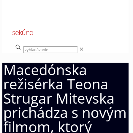
00
sekúnd
✕
Macedónska
režisérka Teona
Strugar Mitevska
prichádza s novým
filmom, ktorý