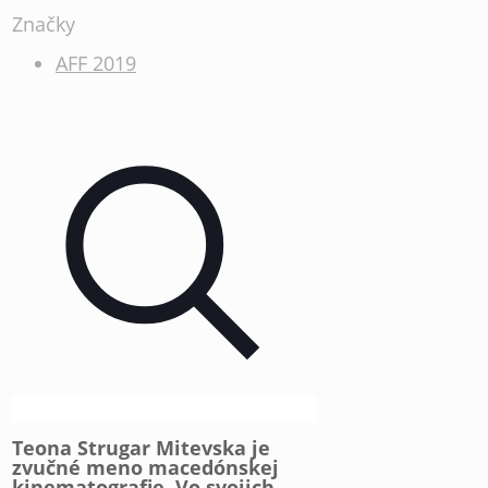
Značky
AFF 2019
Teona Strugar Mitevska je
zvučné meno macedónskej
kinematografie. Vo svojich