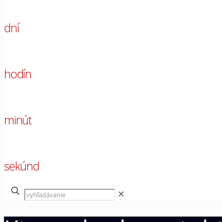
00
dní
00
hodín
00
minút
00
sekúnd
✕