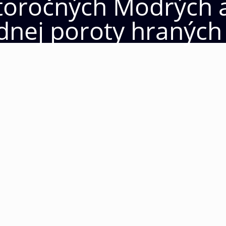
toročných Modrých a
dnej poroty hraných