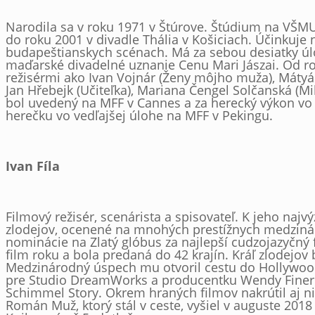
Narodila sa v roku 1971 v Štúrove. Štúdium na VŠMU 
do roku 2001 v divadle Thália v Košiciach. Účinkuje
budapeštianskych scénach. Má za sebou desiatky úloh
maďarské divadelné uznanie Cenu Mari Jászai. Od rok
režisérmi ako Ivan Vojnár (Ženy môjho muža), Mátyás 
Jan Hřebejk (Učiteľka), Mariana Čengel Solčanská (Mi
bol uvedený na MFF v Cannes a za herecký výkon vo f
herečku vo vedľajšej úlohe na MFF v Pekingu.
Ivan Fíla
Filmový režisér, scenárista a spisovateľ. K jeho naj
zlodejov, ocenené na mnohých prestížnych medzinár
nominácie na Zlatý glóbus za najlepší cudzojazyčný
film roku a bola predaná do 42 krajín. Kráľ zlodejo
Medzinárodný úspech mu otvoril cestu do Hollywood
pre Studio DreamWorks a producentku Wendy Finerm
Schimmel Story. Okrem hraných filmov nakrútil aj n
Román Muž, ktorý stál v ceste, vyšiel v auguste 2018 