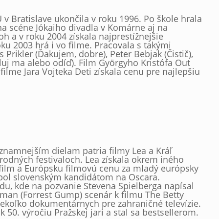
v Bratislave ukončila v roku 1996. Po škole hrala
 na scéne Jókaiho divadla v Komárne aj na
 a v roku 2004 získala najprestížnejšie
u 2003 hrá i vo filme. Pracovala s takými
Prikler (Ďakujem, dobre), Peter Bebjak (Čistič),
luj ma alebo odíď). Film Györgyho Kristófa Out
ilme Jara Vojteka Deti získala cenu pre najlepšiu
významnejším dielam patria filmy Lea a Kráľ
odných festivaloch. Lea získala okrem iného
 film a Európsku filmovú cenu za mladý európsky
v bol slovenským kandidátom na Oscara.
u, kde na pozvanie Stevena Spielberga napísal
an (Forrest Gump) scenár k filmu The Betty
iekoľko dokumentárnych pre zahraničné televízie.
k 50. výročiu Pražskej jari a stal sa bestsellerom.