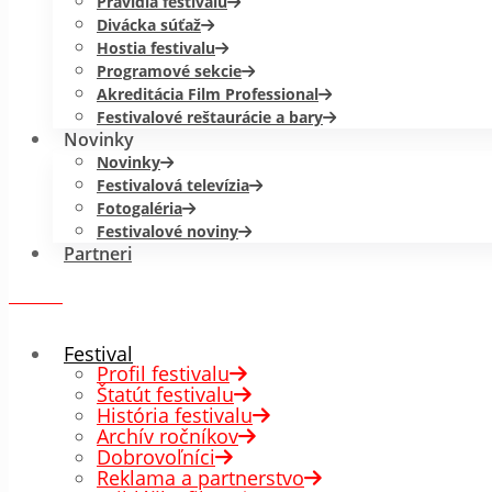
Pravidlá festivalu
Divácka súťaž
Hostia festivalu
Programové sekcie
Akreditácia Film Professional
Festivalové reštaurácie a bary
Novinky
Novinky
Festivalová televízia
Fotogaléria
Festivalové noviny
Partneri
menu
✕
Festival
Profil festivalu
Štatút festivalu
História festivalu
Archív ročníkov
Dobrovoľníci
Reklama a partnerstvo