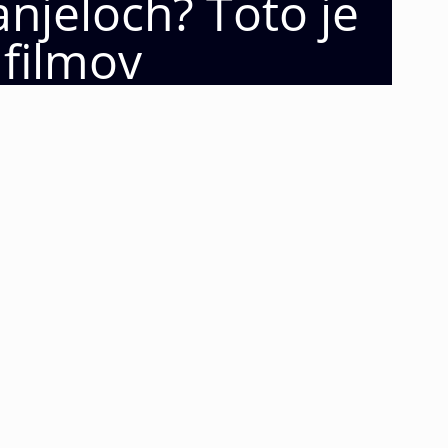
njeloch? Toto je
 filmov