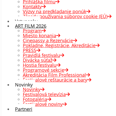
Prihláška filmu
Kontakty
Výzvy na predkladanie ponúk
Zásady používania súborov cookie (EÚ)
Vstupenky
ART FILM 2026
Program
Miesto konania
Cinepassy a Rezervácie
Pokladne, Registrácie, Akreditácie
PRESS
Pravidlá festivalu
Divácka súťaž
Hostia festivalu
Programové sekcie
Akreditácia Film Professional
Festivalové reštaurácie a bary
Novinky
Novinky
Festivalová televízia
Fotogaléria
Festivalové noviny
Partneri