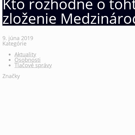
Kto rozhodne o toh
zloženie Medzináro
9. júna 2019
Kategórie
Aktuality
Osobnosti
Tlačové správy
Značky