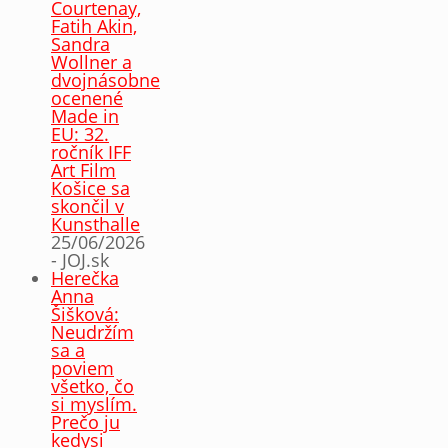
Courtenay,
Fatih Akin,
Sandra
Wollner a
dvojnásobne
ocenené
Made in
EU: 32.
ročník IFF
Art Film
Košice sa
skončil v
Kunsthalle
25/06/2026
- JOJ.sk
Herečka
Anna
Šišková:
Neudržím
sa a
poviem
všetko, čo
si myslím.
Prečo ju
kedysi