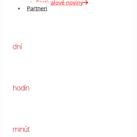
Festivalové noviny
Partneri
00
dní
00
hodín
00
minút