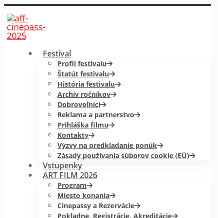
Festival
Profil festivalu
Štatút festivalu
História festivalu
Archív ročníkov
Dobrovoľníci
Reklama a partnerstvo
Prihláška filmu
Kontakty
Výzvy na predkladanie ponúk
Zásady používania súborov cookie (EÚ)
Vstupenky
ART FILM 2026
Program
Miesto konania
Cinepassy a Rezervácie
Pokladne, Registrácie, Akreditácie