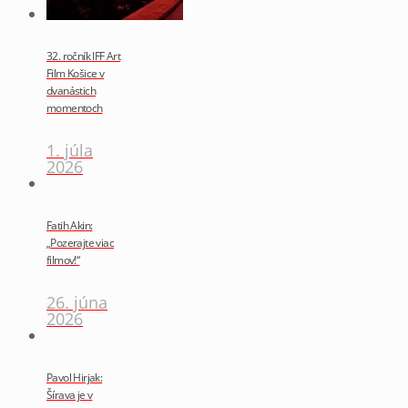
32. ročník IFF Art
Film Košice v
dvanástich
momentoch
1. júla
2026
Fatih Akin:
„Pozerajte viac
filmov!“
26. júna
2026
Pavol Hirjak:
Šírava je v