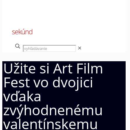
00
sekúnd
✕
Užite si Art Film
Fest vo dvojici
vďaka
zvýhodnenému
valentínskemu