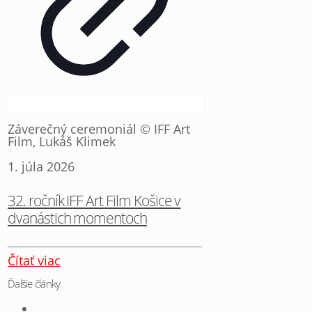
Záverečný ceremoniál © IFF Art
Film, Lukáš Klimek
1. júla 2026
32. ročník IFF Art Film Košice v
dvanástich momentoch
Čítať viac
Ďalšie články