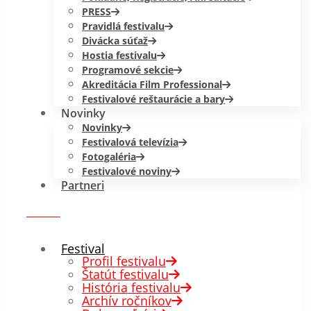
PRESS
Pravidlá festivalu
Divácka súťaž
Hostia festivalu
Programové sekcie
Akreditácia Film Professional
Festivalové reštaurácie a bary
Novinky
Novinky
Festivalová televízia
Fotogaléria
Festivalové noviny
Partneri
menu
✕
Festival
Profil festivalu
Štatút festivalu
História festivalu
Archív ročníkov