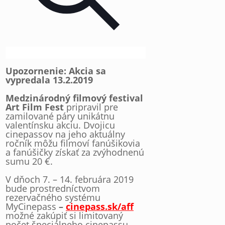
Upozornenie: Akcia sa
vypredala 13.2.2019
Medzinárodný filmový festival
Art Film Fest
pripravil pre
zamilované páry unikátnu
valentínsku akciu. Dvojicu
cinepassov na jeho aktuálny
ročník môžu filmoví fanúšikovia
a fanúšičky získať za zvýhodnenú
sumu 20 €.
V dňoch 7. – 14. februára 2019
bude prostredníctvom
rezervačného systému
MyCinepass
–
cinepass.sk/aff
možné zakúpiť si limitovaný
počet špeciálneho cinepassu