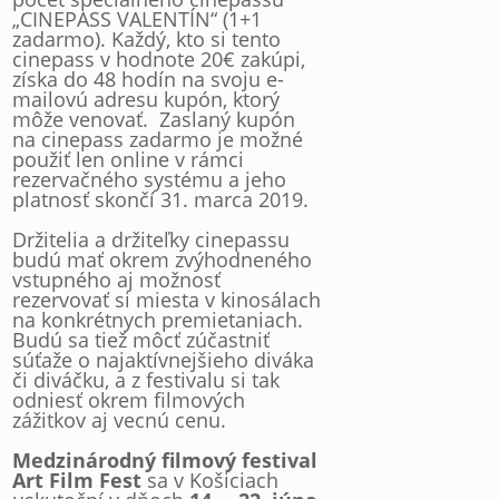
„CINEPASS VALENTÍN“ (1+1
zadarmo). Každý, kto si tento
cinepass v hodnote 20€ zakúpi,
získa do 48 hodín na svoju e-
mailovú adresu kupón, ktorý
môže venovať. Zaslaný kupón
na cinepass zadarmo je možné
použiť len online v rámci
rezervačného systému a jeho
platnosť skončí 31. marca 2019.
Držitelia a držiteľky cinepassu
budú mať okrem zvýhodneného
vstupného aj možnosť
rezervovať si miesta v kinosálach
na konkrétnych premietaniach.
Budú sa tiež môcť zúčastniť
súťaže o najaktívnejšieho diváka
či diváčku, a z festivalu si tak
odniesť okrem filmových
zážitkov aj vecnú cenu.
Medzinárodný filmový festival
Art Film Fest
sa v Košiciach