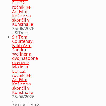
EU: 32.
ročník IFF
Art Film
Košice sa
skončil v
Kunsthalle
25/06/2026
- SITA.sk
Sir Tom
Courtenay,
Fatih Akin,
Sandra
Wollner a
dvojnásobne
ocenené
Made in
EU: 32.
ročník IFF
Art Film
Košice sa
skončil v
Kunsthalle
25/06/2026
-
AKTUALITY.sk