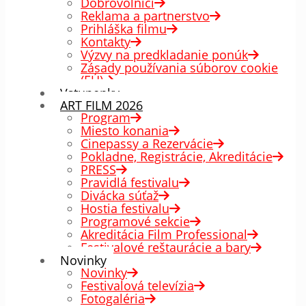
Dobrovoľníci
Reklama a partnerstvo
Prihláška filmu
Kontakty
Výzvy na predkladanie ponúk
Zásady používania súborov cookie
(EÚ)
Vstupenky
ART FILM 2026
Program
Miesto konania
Cinepassy a Rezervácie
Pokladne, Registrácie, Akreditácie
PRESS
Pravidlá festivalu
Divácka súťaž
Hostia festivalu
Programové sekcie
Akreditácia Film Professional
Festivalové reštaurácie a bary
Novinky
Novinky
Festivalová televízia
Fotogaléria