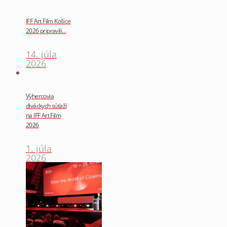
IFF Art Film Košice
2026 pripravili…
14. júla
2026
Výhercovia
diváckych súťaží
na IFF Art Film
2026
1. júla
2026