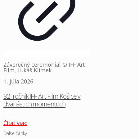
Záverečný ceremoniál © IFF Art
Film, Lukáš Klimek
1. júla 2026
32. ročník IFF Art Film Košice v
dvanástich momentoch
Čítať viac
Ďalšie články