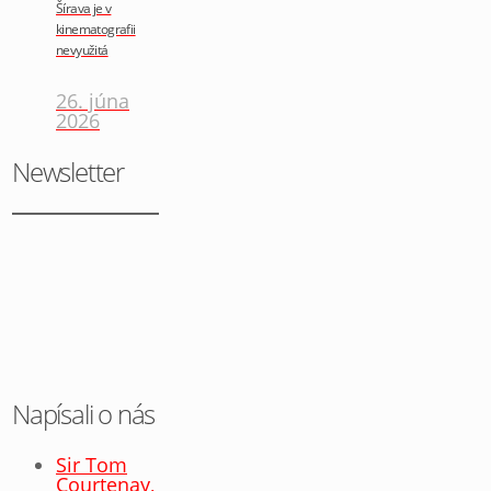
Šírava je v
kinematografii
nevyužitá
26. júna
2026
Newsletter
Napísali o nás
Sir Tom
Courtenay,