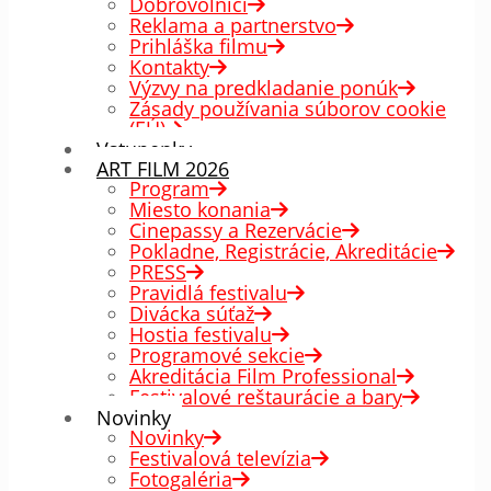
Dobrovoľníci
Reklama a partnerstvo
Prihláška filmu
Kontakty
Výzvy na predkladanie ponúk
Zásady používania súborov cookie
(EÚ)
Vstupenky
ART FILM 2026
Program
Miesto konania
Cinepassy a Rezervácie
Pokladne, Registrácie, Akreditácie
PRESS
Pravidlá festivalu
Divácka súťaž
Hostia festivalu
Programové sekcie
Akreditácia Film Professional
Festivalové reštaurácie a bary
Novinky
Novinky
Festivalová televízia
Fotogaléria