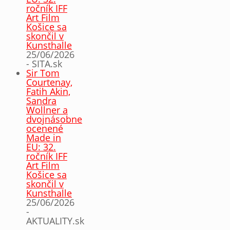
ročník IFF
Art Film
Košice sa
skončil v
Kunsthalle
25/06/2026
- SITA.sk
Sir Tom
Courtenay,
Fatih Akin,
Sandra
Wollner a
dvojnásobne
ocenené
Made in
EU: 32.
ročník IFF
Art Film
Košice sa
skončil v
Kunsthalle
25/06/2026
-
AKTUALITY.sk