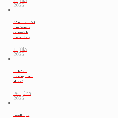
1. júla
2026
32. ročník IFF Art
Film Košice v
dvanástich
momentoch
1. júla
2026
Fatih Akin:
„Pozerajte viac
filmov!“
26. júna
2026
Pavol Hirjak: