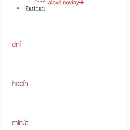
Festivalové noviny
Partneri
00
dní
00
hodín
00
minút