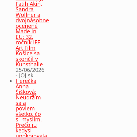
Fatih Akin,
Sandra
Wollner a
dvojnásobne
ocenené
Made in
EU: 32.
ročník IFF
Art Film
Košice sa
skončil v
Kunsthalle
25/06/2026
- JOJ.sk
Herečka
Anna
Šišková:
Neudržím
sa a
poviem
všetko, čo
si myslím.
Prečo ju
kedysi
upokojovala