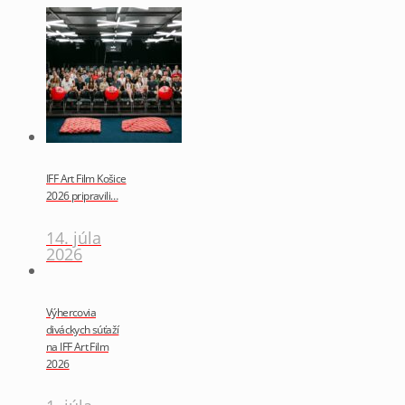
IFF Art Film Košice
2026 pripravili…
14. júla
2026
Výhercovia
diváckych súťaží
na IFF Art Film
2026