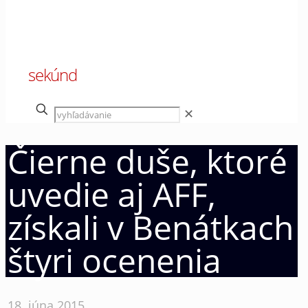
00
sekúnd
✕
Čierne duše, ktoré
uvedie aj AFF,
získali v Benátkach
štyri ocenenia
18. júna 2015