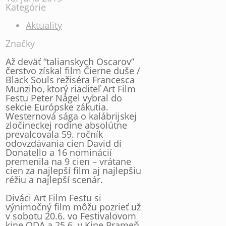
Kategórie
Aktuality
Značky
Až deväť “talianskych Oscarov”
čerstvo získal film Čierne duše /
Black Souls režiséra Francesca
Munziho, ktorý riaditeľ Art Film
Festu Peter Nágel vybral do
sekcie Európske zákutia.
Westernová sága o kalábrijskej
zločineckej rodine absolútne
prevalcovala 59. ročník
odovzdávania cien David di
Donatello a 16 nominácií
premenila na 9 cien – vrátane
cien za najlepší film aj najlepšiu
réžiu a najlepší scenár.
Diváci Art Film Festu si
výnimočný film môžu pozrieť už
v sobotu 20.6. vo Festivalovom
kine ODA a 25.6. v Kine Prameň.