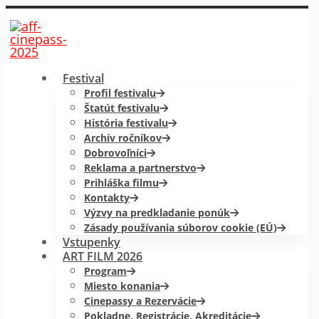
Festival
Profil festivalu
Štatút festivalu
História festivalu
Archív ročníkov
Dobrovoľníci
Reklama a partnerstvo
Prihláška filmu
Kontakty
Výzvy na predkladanie ponúk
Zásady používania súborov cookie (EÚ)
Vstupenky
ART FILM 2026
Program
Miesto konania
Cinepassy a Rezervácie
Pokladne, Registrácie, Akreditácie