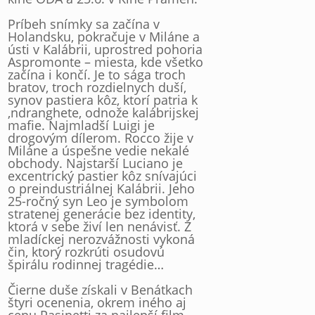
Príbeh snímky sa začína v
Holandsku, pokračuje v Miláne a
ústi v Kalábrii, uprostred pohoria
Aspromonte – miesta, kde všetko
začína i končí. Je to sága troch
bratov, troch rozdielnych duší,
synov pastiera kôz, ktorí patria k
‚ndranghete, odnože kalábrijskej
mafie. Najmladší Luigi je
drogovým dílerom. Rocco žije v
Miláne a úspešne vedie nekalé
obchody. Najstarší Luciano je
excentrický pastier kôz snívajúci
o preindustriálnej Kalábrii. Jeho
25-ročný syn Leo je symbolom
stratenej generácie bez identity,
ktorá v sebe živí len nenávisť. Z
mladíckej nerozvážnosti vykoná
čin, ktorý rozkrúti osudovú
špirálu rodinnej tragédie…
Čierne duše získali v Benátkach
štyri ocenenia, okrem iného aj