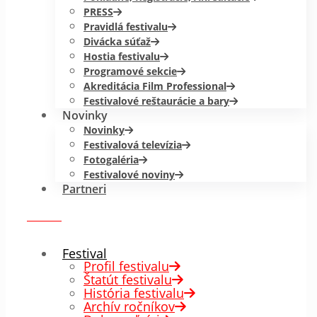
PRESS
Pravidlá festivalu
Divácka súťaž
Hostia festivalu
Programové sekcie
Akreditácia Film Professional
Festivalové reštaurácie a bary
Novinky
Novinky
Festivalová televízia
Fotogaléria
Festivalové noviny
Partneri
menu
✕
Festival
Profil festivalu
Štatút festivalu
História festivalu
Archív ročníkov