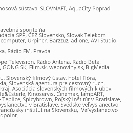
renosová sústava, SLOVNAFT, AquaCity Poprad,
tavebná sporiteľňa
adácia SPP, ČEZ Slovensko, Slovak Telekom
computer, Urpiner, Barzzuz, ad one, AVI Studio,
ska, Rádio FM, Pravda
ope Television, Rádio Anténa, Rádio Beta,
a, GONG SK, Film.sk, webnoviny.sk, BigMedia
, Slovenský filmový ústav, hotel Flóra,
kia, Slovenská agentúra pre cestovný ruch,
raj, Asociácia slovenských filmových klubov,
rle&Esterle, Kinoservis, Cinemax, lampART,
plice, Spicybrown, Poľský inštitút v Bratislave,
ľvyslanectvo v Bratislave, Švédske veľvyslanectvo
rancúzsky inštitút na Slovensku, Veľvyslanectvo
idpoint,