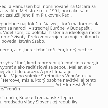
k Redl a Hanussen boli nominované na Oscara za
al za film Mefisto z roku 1991, hoci ako sám
iac zaslúžil jeho film Plukovník Redl.
epodobne najdôležitejšia vec, ktorá ma formovala
som sa narodil v strednej Európe, v Budapešti.
 Videl som, čo politika, história a ideológia môže
romné životy. Preto zobrazujem v mojich filmoch
“ povedal István Szabó.
merou, ako „hereckého“ režiséra, ktorý nechce
vybrať ľudí, ktorí reprezentujú emócie a energiu
vybrať a ako radiť slová za sebou. Maliar, ako
ej vložiť do obrazu. A pre filmára je
vedal. V jeho snímke Stretnutie s Venušou si v
ľ Hercovej misie, ktorý osobne navštívil aj tento
____________________________ Art Film Fest 2014 –
ce/Trenčín
 Trenčín, Kúpele Trenčianske Teplice
ou predsedu vlády Slovenskej republiky