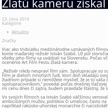
Zlatú kameru získal
23. júna 2014
Kategórie
Aktuality
Značky
Viac ako tridsiatku medzinárodne uznávaných filmov
konte maďarský režisér István Szabó. Už pol storo
všetky jeho filmy sa uvádzali na Slovensku. Počas v
ocenenie Art Film Festu Zlatá kamera.
„Režisér nikdy nespraví film sám. Spolupracuje s
Film je dielom mnohých ľudí, ktorí doň vkladajú svoj 
žiadnom prípade si nemôžete myslieť, že je to vaša 
spolupracovníkom,“ povedal počas dnešnej tlačovej 
mi cenu dnes či zajtra, budem pravdaže šťastný, že 
Vo svojich filmoch sa István Szabó väčšinou venova
ambicióznych mužov, politikov či umelcov, často na p
napríklad rakúsko-uhorskej monarchie či nacistick