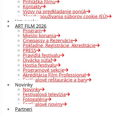
Prihláška filmu
Kontakty
Výzvy na predkladanie ponúk
Zásady používania súborov cookie (EÚ)
Vstupenky
ART FILM 2026
Program
Miesto konania
Cinepassy a Rezervácie
Pokladne, Registrácie, Akreditácie
PRESS
Pravidlá festivalu
Divácka súťaž
Hostia festivalu
Programové sekcie
Akreditácia Film Professional
Festivalové reštaurácie a bary
Novinky
Novinky
Festivalová televízia
Fotogaléria
Festivalové noviny
Partneri