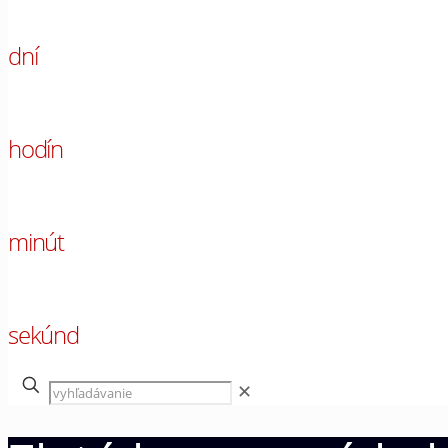
00
dní
00
hodín
00
minút
00
sekúnd
✕