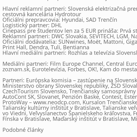
Hlavní reklamní partneri: Slovenská elektrizačná p
cestovná kancelária Hydrotour
Oficiálni prepravcovia: Hyundai, SAD Trenčín
Logistický partner: DHL
Cinepass pre študentov len za 5 EUR prináša: Prvá s
Reklamní partneri: DWC Slovakia, SEVITECH, LGM, N
Oficiálni dodávatelia: SUNwines, Moët, Mattoni, Giga
Print Hall, Dendra, Tuli, Bentianna
Hlavní mediálni partneri: Rozhlas a televízia Sloven
Mediálni partneri: Film Europe Channel, Central Eur
zoznam.sk, Eurotelevízia, Forbes, OK!, Kam do mest
Partneri: Európska komisia – zastúpenie na Slovensku
Ministerstvo obrany Slovenskej republiky, ŽSD Slova
CzechTourism Slovensko, Trenčiansky samosprávny k
AutoCont SK, Slovanet, Penzión Baske, Contest, Este
ProtoWay – www.neodcp.com, Kursalon Trenčianske Te
Taliansky kultúrny inštitút v Bratislave, Talianske ve
vo Viedni, Veľvyslanectvo Španielskeho kráľovstva, F
Fínska v Bratislave, Maďarský inštitút v Bratislave, M
Podobné články