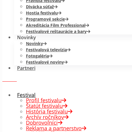
Pravidlá festivalu
Divácka súťaž
Hostia festivalu
Programové sekcie
Akreditácia Film Professional
Festivalové reštaurácie a bary
Novinky
Novinky
Festivalová televízia
Fotogaléria
Festivalové noviny
Partneri
menu
✕
Festival
Profil festivalu
Štatút festivalu
História festivalu
Archív ročníkov
Dobrovoľníci
Reklama a partnerstvo