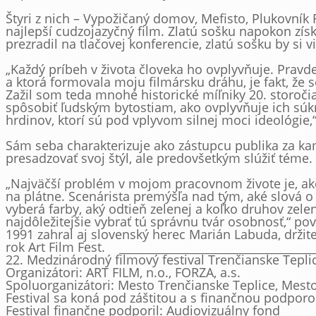
Štyri z nich – Vypožičaný domov, Mefisto, Plukovní
najlepší cudzojazyčný film. Zlatú sošku napokon získ
prezradil na tlačovej konferencie, zlatú sošku by si v
„Každý príbeh v života človeka ho ovplyvňuje. Pravd
a ktorá formovala moju filmársku dráhu, je fakt, že 
Zažil som teda mnohé historické míľniky 20. storočia.
spôsobiť ľudským bytostiam, ako ovplyvňuje ich súk
hrdinov, ktorí sú pod vplyvom silnej moci ideológie,
Sám seba charakterizuje ako zástupcu publika za ka
presadzovať svoj štýl, ale predovšetkým slúžiť téme.
„Najväčší problém v mojom pracovnom živote je, ako 
na plátne. Scenárista premýšľa nad tým, aké slová o 
vyberá farby, aký odtieň zelenej a koľko druhov zelen
najdôležitejšie vybrať tú správnu tvár osobnosť,“ po
1991 zahral aj slovenský herec Marián Labuda, držite
rok Art Film Fest. ___________________________________
22. Medzinárodný filmový festival Trenčianske Tepli
Organizátori: ART FILM, n.o., FORZA, a.s.
Spoluorganizátori: Mesto Trenčianske Teplice, Mesto
Festival sa koná pod záštitou a s finančnou podpor
Festival finančne podporil: Audiovizuálny fond