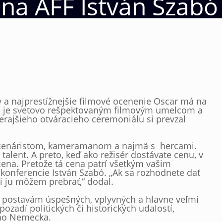
 na AFF István Szabó
 a najprestížnejšie filmové ocenenie Oscar má na
čia je svetovo rešpektovaným filmovým umelcom a
čerajšieho otváracieho ceremoniálu si prevzal
o scenáristom, kameramanom a najmä s hercami.
talent. A preto, keď ako režisér dostávate cenu, v
cena. Pretože tá cena patrí všetkým vašim
konferencie István Szabó. „Ak sa rozhodnete dať
si ju môžem prebrať,“ dodal.
l postavám úspešných, vplyvných a hlavne veľmi
ozadí politických či historických udalostí,
ého Nemecka.