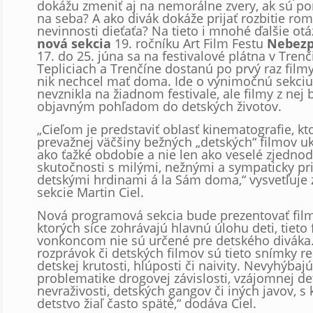
dokážu zmeniť aj na nemorálne zvery, ak sú 
na seba? A ako divák dokáže prijať rozbitie rom
nevinnosti dieťaťa? Na tieto i mnohé ďalšie ot
nová sekcia
19. ročníku Art Film Festu
Nebezp
17. do 25. júna sa na festivalové plátna v Tren
Tepliciach a Trenčíne dostanú po prvý raz film
nik nechcel mať doma. Ide o výnimočnú sekciu,
nevznikla na žiadnom festivale, ale filmy z nej 
objavným pohľadom do detských životov.
„Cieľom je predstaviť oblasť kinematografie, kt
prevažnej väčšiny bežných „detských“ filmov u
ako ťažké obdobie a nie len ako veselé zjedno
skutočnosti s milými, nežnými a sympaticky pr
detskými hrdinami á la Sám doma,“ vysvetľuje 
sekcie Martin Ciel.
Nová programová sekcia bude prezentovať film
ktorých síce zohrávajú hlavnú úlohu deti, tieto 
vonkoncom nie sú určené pre detského diváka.
rozprávok či detských filmov sú tieto snímky rea
detskej krutosti, hlúposti či naivity. Nevyhýbajú
problematike drogovej závislosti, vzájomnej de
nevraživosti, detských gangov či iných javov, s
detstvo žiaľ často späté,“ dodáva Ciel.