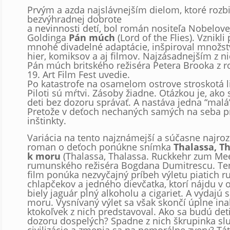
Prvým a azda najslávnejším dielom, ktoré rozbi
bezvýhradnej dobrote
a nevinnosti detí, bol román nositeľa Nobelove
Goldinga
Pán múch
(Lord of the Flies). Vznikl
mnohé divadelné adaptácie, inšpiroval množst
hier, komiksov a aj filmov. Najzásadnejším z ni
Pán múch britského režiséra Petera Brooka z r
19. Art Film Fest uvedie.
Po katastrofe na osamelom ostrove stroskotá li
Piloti sú mŕtvi. Zásoby žiadne. Otázkou je, ak
deti bez dozoru správať. A nastáva jedna “malá
Pretože v deťoch nechaných samých na seba pr
inštinkty.
Variácia na tento najznámejší a súčasne najro
roman o deťoch ponúkne snímka
Thalassa, T
k moru
(Thalassa, Thalassa. Ruckkehr zum Me
rumunského režiséra Bogdana Dumitrescu. Ten
film ponúka nezvyčajný príbeh výletu piatich
chlapčekov a jedného dievčatka, ktorí nájdu v 
biely jaguár plný alkoholu a cigariet. A vydajú
moru. Vysnívaný výlet sa však skončí úplne inak
ktokoľvek z nich predstavoval. Ako sa budú det
dozoru dospelých? Spadne z nich škrupinka slu