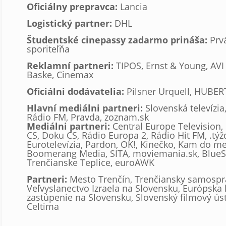
Oficiálny prepravca:
Lancia
Logistický partner:
DHL
Študentské cinepassy zadarmo prináša:
Prv
sporiteľňa
Reklamní partneri:
TIPOS, Ernst & Young, AVI
Baske, Cinemax
Oficiálni dodávatelia:
Pilsner Urquell, HUBERT
Hlavní mediálni partneri:
Slovenská televízia, 
Rádio FM, Pravda, zoznam.sk
Mediálni partneri:
Central Europe Television,
CS, Doku CS, Rádio Europa 2, Rádio Hit FM, .týž
Eurotelevízia, Pardon, OK!, Kinečko, Kam do me
Boomerang Media, SITA, moviemania.sk, BlueSk
Trenčianske Teplice, euroAWK
Partneri:
Mesto Trenčín, Trenčiansky samosprá
Veľvyslanectvo Izraela na Slovensku, Európska
zastúpenie na Slovensku, Slovenský filmový ús
Celtima