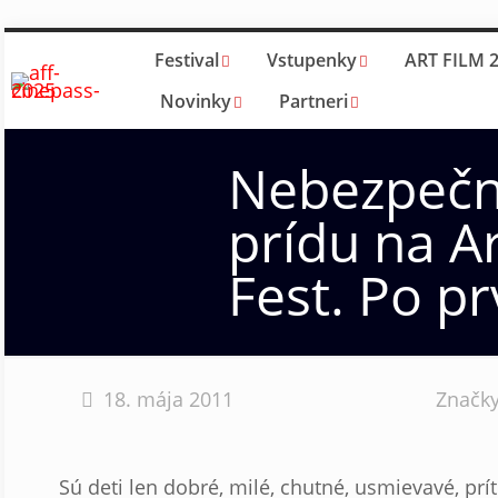
Festival
Vstupenky
ART FILM 
Novinky
Partneri
Nebezpečn
prídu na Ar
Fest. Po pr
18. mája 2011
Značk
Sú deti len dobré, milé, chutné, usmievavé, prí