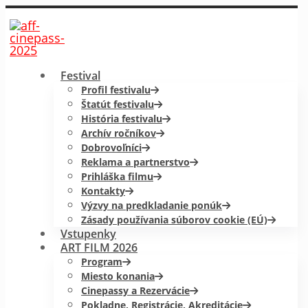
Festival
Profil festivalu
Štatút festivalu
História festivalu
Archív ročníkov
Dobrovoľníci
Reklama a partnerstvo
Prihláška filmu
Kontakty
Výzvy na predkladanie ponúk
Zásady používania súborov cookie (EÚ)
Vstupenky
ART FILM 2026
Program
Miesto konania
Cinepassy a Rezervácie
Pokladne, Registrácie, Akreditácie