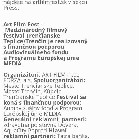
nájdete na
artfilmfest.sk v sekcii
Press.
Art Film Fest –
Medzinárodný filmový
festival Trenčianske
Teplice/Trenčín je realizovaný
s finančnou podporou
Audiovizuálneho fondu
a Programu Európskej únie
MEDIA.
Organizátori:
ART FILM, n.o.,
FORZA, a.s.
Spoluorganizátori:
Mesto Trenčianske Teplice,
Mesto Trenčín, Kúpele
Trenčianske Teplice
Festival sa
koná s finančnou podporou:
Audiovizuálny fond a Program
Európskej únie MEDIA
Generálni reklamní partneri:
zdravotná poisťovňa Dôvera,
AquaCity Poprad
Hlavní
reklamní partneri:
Tatra banka,