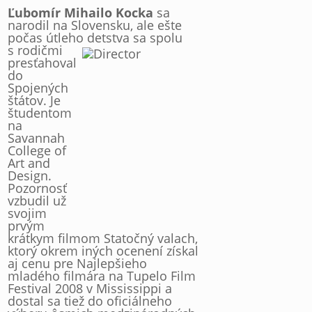
Ľubomír Mihailo Kocka
sa
narodil na Slovensku, ale ešte
počas útleho
detstva sa spolu
s rodičmi
presťahoval
do
Spojených
štátov. Je
študentom
na
Savannah
College of
Art and
Design.
Pozornosť
vzbudil už
svojim
prvým
krátkym filmom Statočný valach,
ktorý okrem iných ocenení získal
aj cenu pre Najlepšieho
mladého filmára na Tupelo Film
Festival 2008 v Mississippi a
dostal sa tiež do oficiálneho