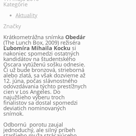
Kategórie
Aktuality
Značky
Krátkometrážna snímka
Obedár
(The Lunch Box, 2009) režiséra
Ľubomíra Mihaila Kocku
si
nakoniec spomedzi ostatných
kandidátov na študentského
Oscara vytúženú sošku odnesie.
Či už bude bronzová, strieborná
alebo zlatá, sa však dozvieme až
12. júna, počas slávnostného
odovzdávania týchto prestížnych
cien v Los Angeles. Do
najužšieho výberu troch
finalistov sa dostal spomedzi
deviatich nominovaných
snímok.
Odbornú porotu zaujal
jednoduchý, ale silný príbeh
staršieho muža strácajúceho