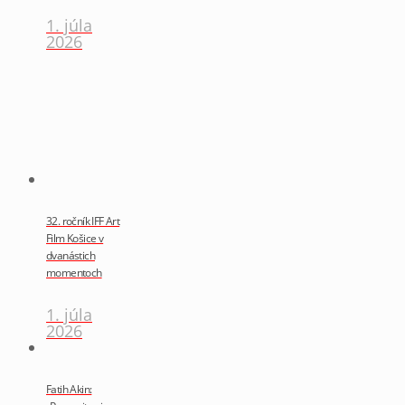
1. júla
2026
32. ročník IFF Art
Film Košice v
dvanástich
momentoch
1. júla
2026
Fatih Akin: