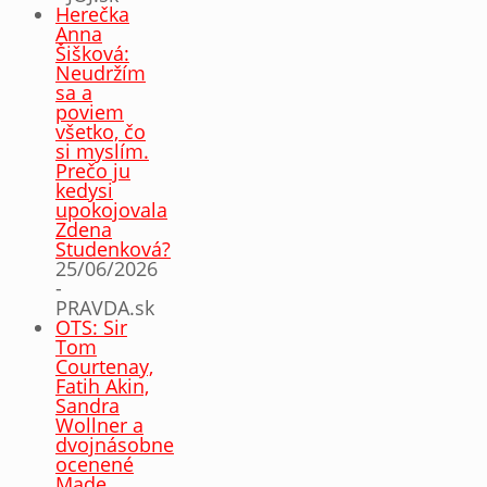
Herečka
Anna
Šišková:
Neudržím
sa a
poviem
všetko, čo
si myslím.
Prečo ju
kedysi
upokojovala
Zdena
Studenková?
25/06/2026
-
PRAVDA.sk
OTS: Sir
Tom
Courtenay,
Fatih Akin,
Sandra
Wollner a
dvojnásobne
ocenené
Made ..