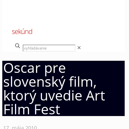
00
sekúnd
✕
Oscar pre
slovenský film,
ktorý uvedie Art
Film Fest
17. mája 2010