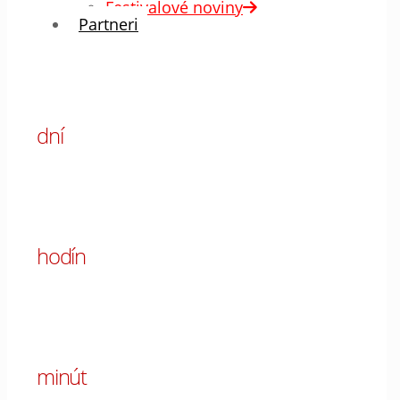
Festivalové noviny
Partneri
00
dní
00
hodín
00
minút