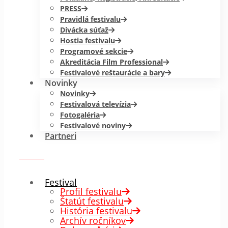
PRESS
Pravidlá festivalu
Divácka súťaž
Hostia festivalu
Programové sekcie
Akreditácia Film Professional
Festivalové reštaurácie a bary
Novinky
Novinky
Festivalová televízia
Fotogaléria
Festivalové noviny
Partneri
menu
✕
Festival
Profil festivalu
Štatút festivalu
História festivalu
Archív ročníkov