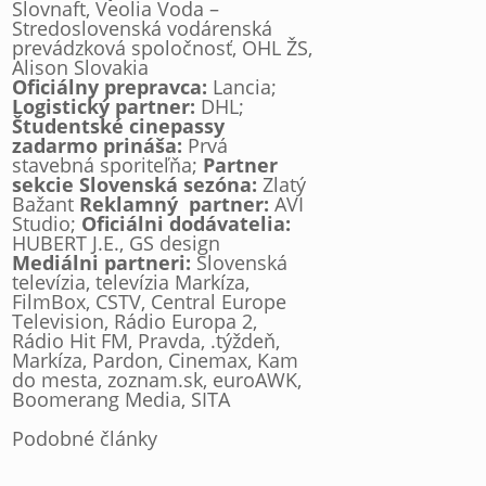
Slovnaft, Veolia Voda –
Stredoslovenská vodárenská
prevádzková spoločnosť, OHL ŽS,
Alison Slovakia
Oficiálny prepravca:
Lancia;
Logistický partner:
DHL;
Študentské cinepassy
zadarmo prináša:
Prvá
stavebná sporiteľňa;
Partner
sekcie Slovenská sezóna:
Zlatý
Bažant
Reklamný partner:
AVI
Studio;
Oficiálni dodávatelia:
HUBERT J.E., GS design
Mediálni partneri:
Slovenská
televízia, televízia Markíza,
FilmBox, CSTV, Central Europe
Television, Rádio Europa 2,
Rádio Hit FM, Pravda, .týždeň,
Markíza, Pardon, Cinemax, Kam
do mesta, zoznam.sk, euroAWK,
Boomerang Media, SITA
Podobné články