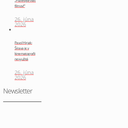
„Pozerajte viac
filmov!“
26. júna
2026
Pavol Hirjak:
Šírava je v
kinematografii
nevyužitá
26. júna
2026
Newsletter