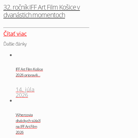
32. ročník IFF Art Film Košice v
dvanástich momentoch
Čítať viac
Ďalšie články
IFF Art Film Košice
2026 pripravili…
14. júla
2026
Výhercovia
diváckych súťaží
na IFF Art Film
2026