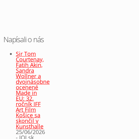
Napísali o nás
Sir Tom
Courtenay,
Fatih Akin,
Sandra
Wollner a
dvojnásobne
ocenené
Made in
EU: 32.
ročník IFF
Art Film
Košice sa
skončil v
Kunsthalle
25/06/2026
- JOJ.sk