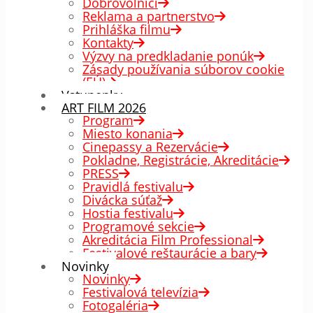
Dobrovoľníci
Reklama a partnerstvo
Prihláška filmu
Kontakty
Výzvy na predkladanie ponúk
Zásady používania súborov cookie
(EÚ)
Vstupenky
ART FILM 2026
Program
Miesto konania
Cinepassy a Rezervácie
Pokladne, Registrácie, Akreditácie
PRESS
Pravidlá festivalu
Divácka súťaž
Hostia festivalu
Programové sekcie
Akreditácia Film Professional
Festivalové reštaurácie a bary
Novinky
Novinky
Festivalová televízia
Fotogaléria