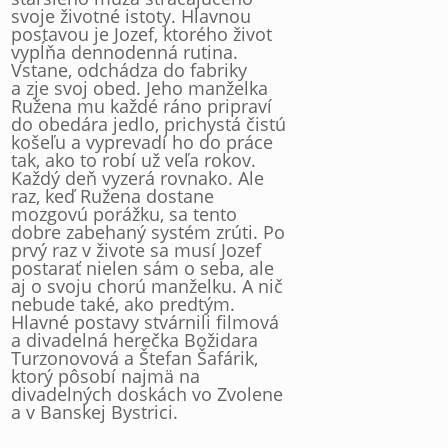
svoje životné istoty. Hlavnou
postavou je Jozef, ktorého život
vypĺňa dennodenná rutina.
Vstane, odchádza do fabriky
a zje svoj obed. Jeho manželka
Ružena mu každé ráno pripraví
do obedára jedlo, prichystá čistú
košeľu a vyprevadí ho do práce
tak, ako to robí už veľa rokov.
Každý deň vyzerá rovnako. Ale
raz, keď Ružena dostane
mozgovú porážku, sa tento
dobre zabehaný systém zrúti. Po
prvý raz v živote sa musí Jozef
postarať nielen sám o seba, ale
aj o svoju chorú manželku. A nič
nebude také, ako predtým.
Hlavné postavy stvárnili filmová
a divadelná herečka Božidara
Turzonovová a Štefan Šafárik,
ktorý pôsobí najmä na
divadelných doskách vo Zvolene
a v Banskej Bystrici.