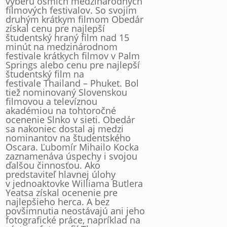
výberu ôsmich medzinárodných
filmových festivalov. So svojim
druhým krátkym filmom Obedár
získal cenu pre najlepší
študentský hraný film nad 15
minút na medzinárodnom
festivale krátkych filmov v Palm
Springs alebo cenu pre najlepší
študentský film na
festivale Thailand – Phuket. Bol
tiež nominovaný Slovenskou
filmovou a televíznou
akadémiou na tohtoročné
ocenenie Slnko v sieti. Obedár
sa nakoniec dostal aj medzi
nominantov na študentského
Oscara. Ľubomír Mihailo Kocka
zaznamenáva úspechy i svojou
ďalšou činnosťou. Ako
predstaviteľ hlavnej úlohy
v jednoaktovke Williama Butlera
Yeatsa získal ocenenie pre
najlepšieho herca. A bez
povšimnutia neostávajú ani jeho
fotografické práce, napríklad na