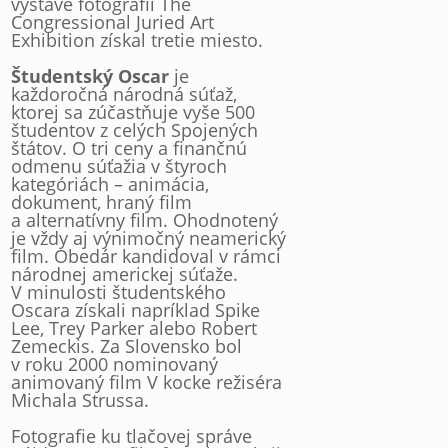
výstave fotografií The
Congressional Juried Art
Exhibition získal tretie miesto.
Študentský Oscar
je
každoročná národná súťaž,
ktorej sa zúčastňuje vyše 500
študentov z celých Spojených
štátov. O tri ceny a finančnú
odmenu súťažia v štyroch
kategóriách – animácia,
dokument, hraný film
a alternatívny film. Ohodnotený
je vždy aj výnimočný neamerický
film. Obedár kandidoval v rámci
národnej americkej súťaže.
V minulosti študentského
Oscara získali napríklad Spike
Lee, Trey Parker alebo Robert
Zemeckis. Za Slovensko bol
v roku 2000 nominovaný
animovaný film V kocke režiséra
Michala Strussa.
Fotografie ku tlačovej správe