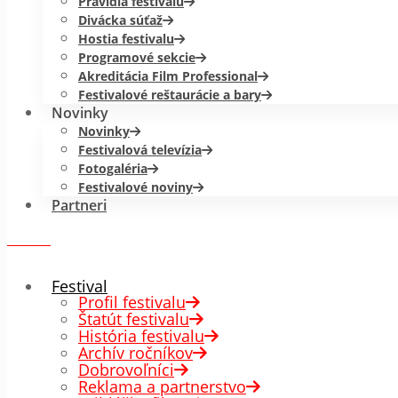
Pravidlá festivalu
Divácka súťaž
Hostia festivalu
Programové sekcie
Akreditácia Film Professional
Festivalové reštaurácie a bary
Novinky
Novinky
Festivalová televízia
Fotogaléria
Festivalové noviny
Partneri
menu
✕
Festival
Profil festivalu
Štatút festivalu
História festivalu
Archív ročníkov
Dobrovoľníci
Reklama a partnerstvo