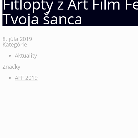
Fitlopty z Art Film 
Tvoja šanca
8. júla 2019
Kategórie
Aktuality
Značky
AFF 2019