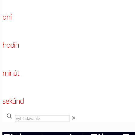
00
dní
00
hodín
00
minút
00
sekúnd
✕