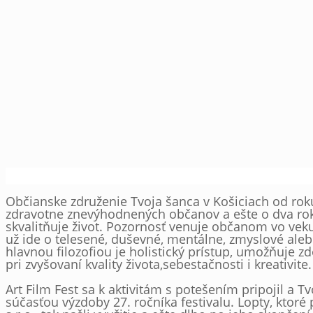
Občianske združenie Tvoja šanca v Košiciach od rok
zdravotne znevýhodnených občanov a ešte o dva roky
skvalitňuje život. Pozornosť venuje občanom vo veku 
už ide o telesené, duševné, mentálne, zmyslové aleb
hlavnou filozofiou je holistický prístup, umožňuje 
pri zvyšovaní kvality života,sebestačnosti i kreativite.
Art Film Fest sa k aktivitám s potešením pripojil a Tv
súčasťou výzdoby 27. ročníka festivalu. Lopty, ktoré