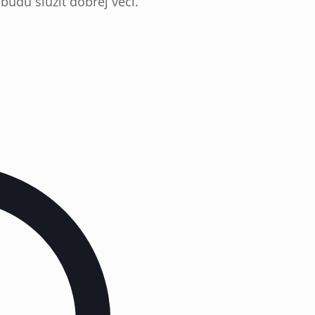
 budú slúžiť dobrej veci.