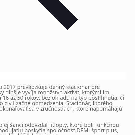
u 2017 prevádzkuje denný stacionár pre
 dlhšie vyvíja množstvo aktivít, ktorými im
16 až 50 rokov, bez ohľadu na typ postihnutia, či
o civilizačné obmedzenia. Stacionár, ktorého
zdokonaľovať sa v zručnostiach, ktoré napomáhajú
ojej šanci odovzdal fitlopty, ktoré boli funkčnou
 podujatiu poskytla spoločnosť DEMI šport plus,