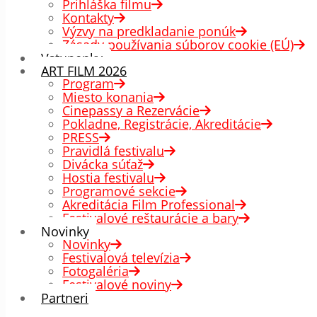
Prihláška filmu
Kontakty
Výzvy na predkladanie ponúk
Zásady používania súborov cookie (EÚ)
Vstupenky
ART FILM 2026
Program
Miesto konania
Cinepassy a Rezervácie
Pokladne, Registrácie, Akreditácie
PRESS
Pravidlá festivalu
Divácka súťaž
Hostia festivalu
Programové sekcie
Akreditácia Film Professional
Festivalové reštaurácie a bary
Novinky
Novinky
Festivalová televízia
Fotogaléria
Festivalové noviny
Partneri