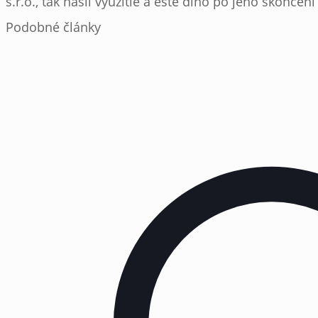
s.r.o., tak našli využitie a ešte dlho po jeho skončení
Podobné články