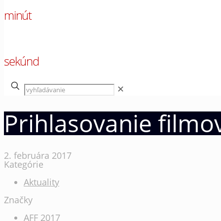
minút
00
sekúnd
✕
Prihlasovanie filmo
2. februára 2017
Kategórie
Aktuality
Značky
AFF 2017