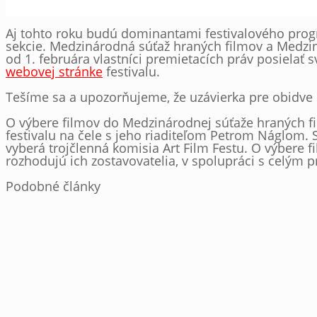
Aj tohto roku budú dominantami festivalového progr
sekcie. Medzinárodná súťaž hraných filmov a Medzi
od 1. februára vlastníci premietacích práv posielať s
webovej stránke
festivalu.
Tešíme sa a upozorňujeme, že uzávierka pre obidve 
O výbere filmov do Medzinárodnej súťaže hraných 
festivalu na čele s jeho riaditeľom Petrom Náglom.
vyberá trojčlenná komisia Art Film Festu. O výbere f
rozhodujú ich zostavovatelia, v spolupráci s celým
Podobné články