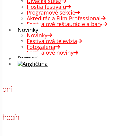
Divácka súťaž
Hostia festivalu
Programové sekcie
Akreditácia Film Professional
Festivalové reštaurácie a bary
Novinky
Novinky
Festivalová televízia
Fotogaléria
Festivalové noviny
Partneri
00
dní
00
hodín
00