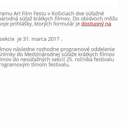
amu Art Film Festu v Košiciach dve súťažné
národná súťaž krátkych filmov. Do obidvoch môžu
voje prihlášky, ktorých formulár je
dostupný na
sekcie je 31. marca 2017 .
filmov následne rozhodne programové oddelenie
 Snímky do Medzinárodnej súťaže krátkych filmov
ilmov do nesúťažných sekcií 25. ročníka festivalu
 programovým tímom festivalu.