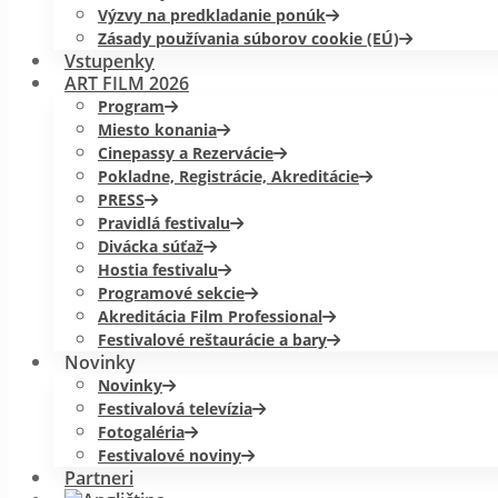
Výzvy na predkladanie ponúk
Zásady používania súborov cookie (EÚ)
Vstupenky
ART FILM 2026
Program
Miesto konania
Cinepassy a Rezervácie
Pokladne, Registrácie, Akreditácie
PRESS
Pravidlá festivalu
Divácka súťaž
Hostia festivalu
Programové sekcie
Akreditácia Film Professional
Festivalové reštaurácie a bary
Novinky
Novinky
Festivalová televízia
Fotogaléria
Festivalové noviny
Partneri