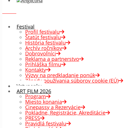
menu
✕
Festival
Profil festivalu
Štatút festivalu
História festivalu
Archív ročníkov
Dobrovoľníci
Reklama a partnerstvo
Prihláška filmu
Kontakty
Výzvy na predkladanie ponúk
Zásady používania súborov cookie (EÚ)
Vstupenky
ART FILM 2026
Program
Miesto konania
Cinepassy a Rezervácie
Pokladne, Registrácie, Akreditácie
PRESS
Pravidlá festivalu