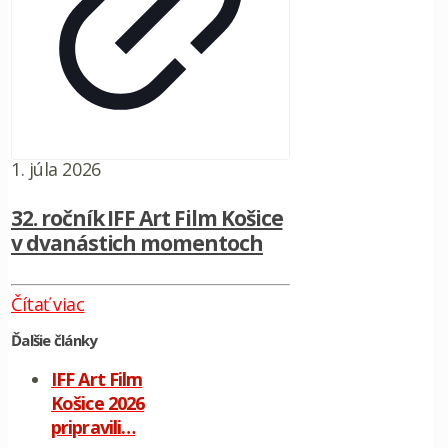
1. júla 2026
32. ročník IFF Art Film Košice
v dvanástich momentoch
Čítať viac
Ďalšie články
IFF Art Film
Košice 2026
pripravili…