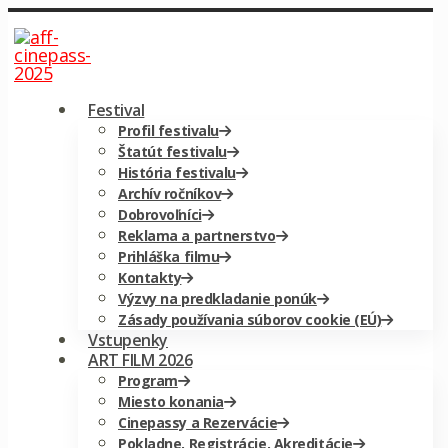
Festival
Profil festivalu
Štatút festivalu
História festivalu
Archív ročníkov
Dobrovoľníci
Reklama a partnerstvo
Prihláška filmu
Kontakty
Výzvy na predkladanie ponúk
Zásady používania súborov cookie (EÚ)
Vstupenky
ART FILM 2026
Program
Miesto konania
Cinepassy a Rezervácie
Pokladne, Registrácie, Akreditácie