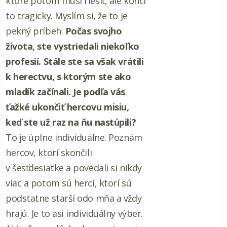
ktoré potom musí riešiť, ale končí
to tragicky. Myslím si, že to je
pekný príbeh.
Počas svojho
života, ste vystriedali niekoľko
profesií. Stále ste sa však vrátili
k herectvu, s ktorým ste ako
mladík začínali. Je podľa vás
ťažké ukončiť hercovu misiu,
keď ste už raz na ňu nastúpili?
To je úplne individuálne. Poznám
hercov, ktorí skončili
v šesťdesiatke a povedali si nikdy
viac a potom sú herci, ktorí sú
podstatne starší odo mňa a vždy
hrajú. Je to asi individuálny výber.