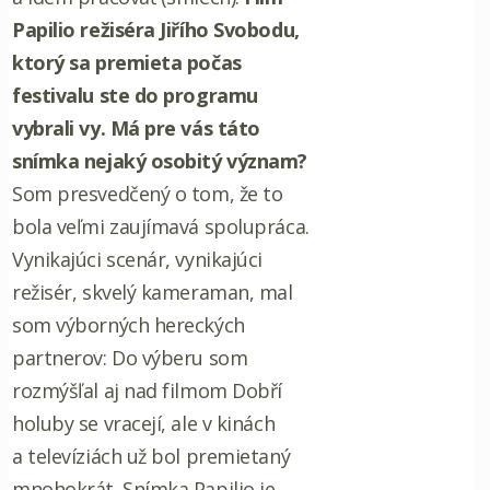
Papilio režiséra Jiřího Svobodu,
ktorý sa premieta počas
festivalu ste do programu
vybrali vy. Má pre vás táto
snímka nejaký osobitý význam?
Som presvedčený o tom, že to
bola veľmi zaujímavá spolupráca.
Vynikajúci scenár, vynikajúci
režisér, skvelý kameraman, mal
som výborných hereckých
partnerov: Do výberu som
rozmýšľal aj nad filmom Dobří
holuby se vracejí, ale v kinách
a televíziách už bol premietaný
mnohokrát. Snímka Papilio je