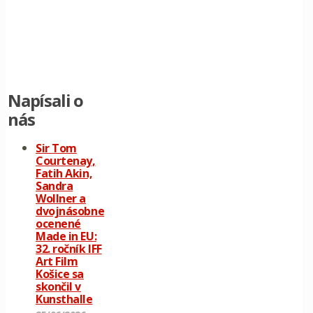
Napísali o
nás
Sir Tom
Courtenay,
Fatih Akin,
Sandra
Wollner a
dvojnásobne
ocenené
Made in EU:
32. ročník IFF
Art Film
Košice sa
skončil v
Kunsthalle