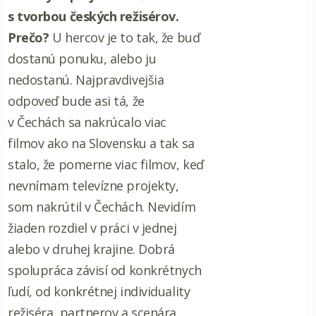
s tvorbou českých režisérov.
Prečo?
U hercov je to tak, že buď
dostanú ponuku, alebo ju
nedostanú. Najpravdivejšia
odpoveď bude asi tá, že
v Čechách sa nakrúcalo viac
filmov ako na Slovensku a tak sa
stalo, že pomerne viac filmov, keď
nevnímam televízne projekty,
som nakrútil v Čechách. Nevidím
žiaden rozdiel v práci v jednej
alebo v druhej krajine. Dobrá
spolupráca závisí od konkrétnych
ľudí, od konkrétnej individuality
režiséra, partnerov a scenára.