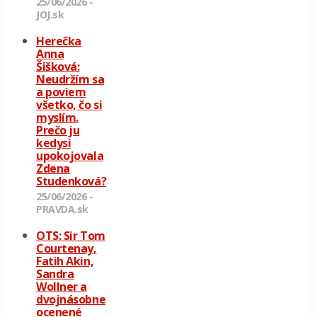
25/06/2026 -
JOJ.sk
Herečka
Anna
Šišková:
Neudržím sa
a poviem
všetko, čo si
myslím.
Prečo ju
kedysi
upokojovala
Zdena
Studenková?
25/06/2026 -
PRAVDA.sk
OTS: Sir Tom
Courtenay,
Fatih Akin,
Sandra
Wollner a
dvojnásobne
ocenené