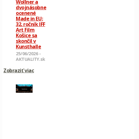
Wollner a
dvojnásobne
ocenené
Made in EU:
32. ročník IFF
Art Film
Košice sa
skončil v
Kunsthalle
25/06/2026 -
AKTUALITY.sk
Zobraziť viac