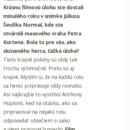
Krásnu filmovú úlohu ste dostali
minulého roku v snímke Júliusa
Ševčíka Normal, kde ste
stvárnili masového vraha Petra
Kurtena. Bola to pre vás, ako
skúseného herca, ťažká úloha?
Tieto krajné polohy sú vždy tak
trochu výnimočné. Preto sú aj
krajné. Myslím si, že na každú rolu
sa herec pripravuje vždy rovnako.
Asi najkrajšie to vystihol Anthony
Hopkins, keď na otázku, ako sa
pripravoval na nejakú rolu
odpovedal: oblečiem si sako
a idem pracovať (smiech).
Film