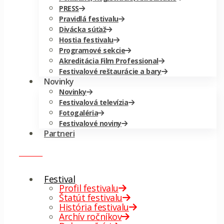
PRESS
Pravidlá festivalu
Divácka súťaž
Hostia festivalu
Programové sekcie
Akreditácia Film Professional
Festivalové reštaurácie a bary
Novinky
Novinky
Festivalová televízia
Fotogaléria
Festivalové noviny
Partneri
menu
✕
Festival
Profil festivalu
Štatút festivalu
História festivalu
Archív ročníkov