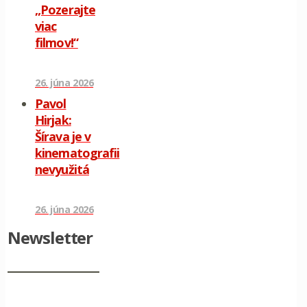
„Pozerajte
viac
filmov!“
26. júna 2026
Pavol
Hirjak:
Šírava je v
kinematografii
nevyužitá
26. júna 2026
Newsletter