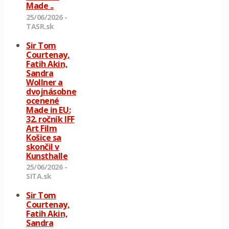
Made ..
25/06/2026 -
TASR.sk
Sir Tom
Courtenay,
Fatih Akin,
Sandra
Wollner a
dvojnásobne
ocenené
Made in EU:
32. ročník IFF
Art Film
Košice sa
skončil v
Kunsthalle
25/06/2026 -
SITA.sk
Sir Tom
Courtenay,
Fatih Akin,
Sandra