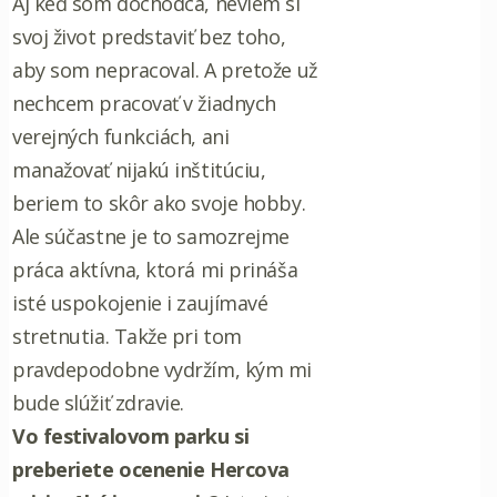
Aj keď som dôchodca, neviem si
svoj život predstaviť bez toho,
aby som nepracoval. A pretože už
nechcem pracovať v žiadnych
verejných funkciách, ani
manažovať nijakú inštitúciu,
beriem to skôr ako svoje hobby.
Ale súčastne je to samozrejme
práca aktívna, ktorá mi prináša
isté uspokojenie i zaujímavé
stretnutia. Takže pri tom
pravdepodobne vydržím, kým mi
bude slúžiť zdravie.
Vo festivalovom parku si
preberiete ocenenie Hercova