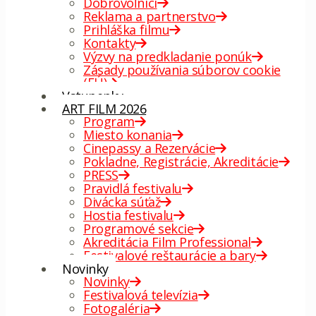
Dobrovoľníci
Reklama a partnerstvo
Prihláška filmu
Kontakty
Výzvy na predkladanie ponúk
Zásady používania súborov cookie
(EÚ)
Vstupenky
ART FILM 2026
Program
Miesto konania
Cinepassy a Rezervácie
Pokladne, Registrácie, Akreditácie
PRESS
Pravidlá festivalu
Divácka súťaž
Hostia festivalu
Programové sekcie
Akreditácia Film Professional
Festivalové reštaurácie a bary
Novinky
Novinky
Festivalová televízia
Fotogaléria