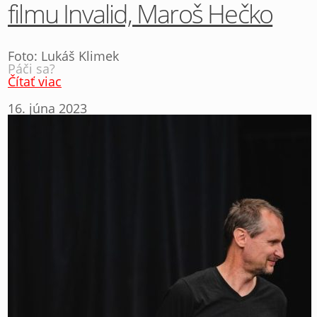
filmu Invalid, Maroš Hečko
Foto: Lukáš Klimek
Páči sa?
Čítať viac
16. júna 2023