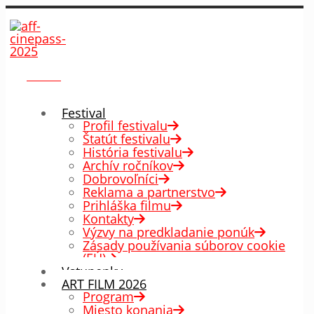
menu
✕
Festival
Profil festivalu
Štatút festivalu
História festivalu
Archív ročníkov
Dobrovoľníci
Reklama a partnerstvo
Prihláška filmu
Kontakty
Výzvy na predkladanie ponúk
Zásady používania súborov cookie
(EÚ)
Vstupenky
ART FILM 2026
Program
Miesto konania