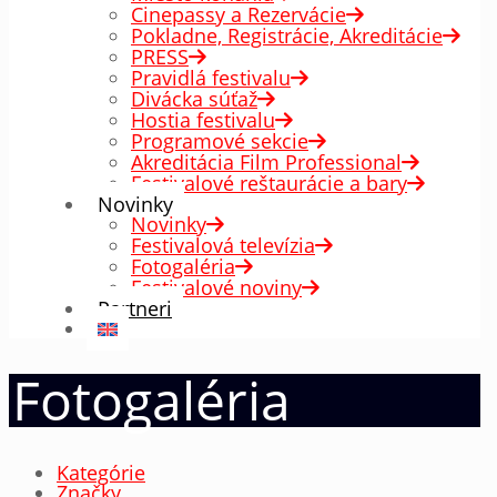
Cinepassy a Rezervácie
Pokladne, Registrácie, Akreditácie
PRESS
Pravidlá festivalu
Divácka súťaž
Hostia festivalu
Programové sekcie
Akreditácia Film Professional
Festivalové reštaurácie a bary
Novinky
Novinky
Festivalová televízia
Fotogaléria
Festivalové noviny
Partneri
Fotogaléria
Kategórie
Značky