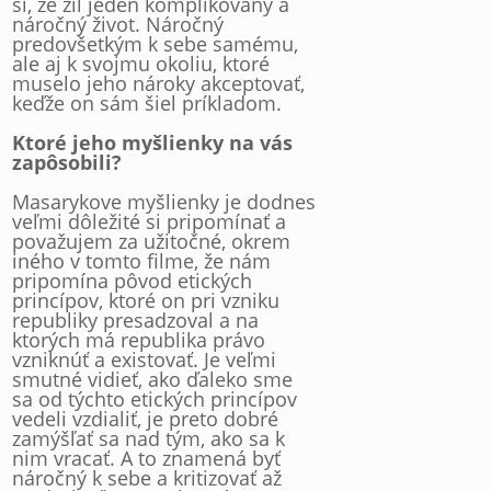
si, že žil jeden komplikovaný a
náročný život. Náročný
predovšetkým k sebe samému,
ale aj k svojmu okoliu, ktoré
muselo jeho nároky akceptovať,
keďže on sám šiel príkladom.
Ktoré jeho myšlienky na vás
zapôsobili?
Masarykove myšlienky je dodnes
veľmi dôležité si pripomínať a
považujem za užitočné, okrem
iného v tomto filme, že nám
pripomína pôvod etických
princípov, ktoré on pri vzniku
republiky presadzoval a na
ktorých má republika právo
vzniknúť a existovať. Je veľmi
smutné vidieť, ako ďaleko sme
sa od týchto etických princípov
vedeli vzdialiť, je preto dobré
zamýšľať sa nad tým, ako sa k
nim vracať. A to znamená byť
náročný k sebe a kritizovať až