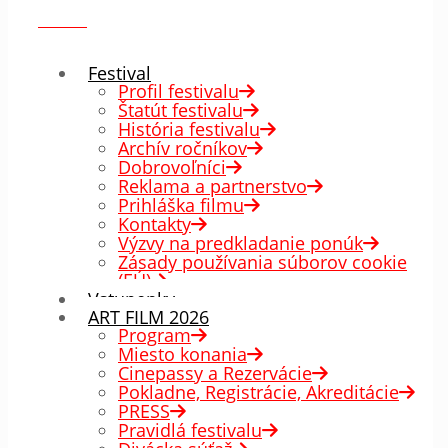
menu
✕
Festival
Profil festivalu
Štatút festivalu
História festivalu
Archív ročníkov
Dobrovoľníci
Reklama a partnerstvo
Prihláška filmu
Kontakty
Výzvy na predkladanie ponúk
Zásady používania súborov cookie
(EÚ)
Vstupenky
ART FILM 2026
Program
Miesto konania
Cinepassy a Rezervácie
Pokladne, Registrácie, Akreditácie
PRESS
Pravidlá festivalu