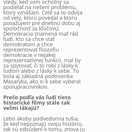
vtedy, keď som ochotný sa
podieľať na riešení problému,
ktorý vznášam. Celé sa to odvíja
od vety, ktorú povedal a ktorú
považujem pre dnešnú dobu aj
spoločnosť za kľúčovú:
Demokracia znamená mať rád
ľudí. Kto sa chce stať
demokratom a chce
reprezentovať filozofiu
demokracie v nejakej
reprezentatívnej funkcii, mal by
sa spytovať, či to robí z lásky k
ľuďom alebo z lásky k sebe. To
bola aj základná podmienka
Masaryka, ako si k sebe vyberal
spolupracovníkov.
Prečo podľa vás ľudí tieto
historické filmy stále tak
veľmi lákajú?
Lebo akoby podvedomia tušia,
že keď nepoznajú svoju históriu,
tak sú odsúdení k tomu, znova ju