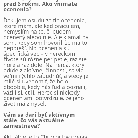
pred 6 rokmi. Ako vnímate
ocenenia?
Ďakujem osudu za tie ocenenia,
ktoré mám, ale keď pracujem,
nemyslím na to, či budem
ocenený alebo nie. Ale klamal by
som, keby som hovoril, že ma to
nepoteší. No ocenenia sú
špecifická vec – v hereckom
živote sú rôzne peripetie, raz ste
hore a raz dole. Na herca, ktorý
odíde z aktívnej činnosti, sa vie
veľmi rýchlo zabudnúť, a vtedy je
milé si uvedomiť, že bolo
obdobie, kedy nás ľudia poznali,
vážili si, ctili. Herec si niekedy
oceneniami potvrdzuje, že jeho
život má zmysel.
Vám sa darí byť aktívnym
stále, čo vás aktuálne
zamestnáva?
Aktuálne je to Churchillov prejav,