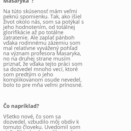
Masaryka”?
Na túto skúsenosť mám veľmi
peknú spomienku. Tak, ako išiel
život okolo nás, som sa potýkal s
jeho hodnotením, od totálnej
glorifikácie až po totálne
zatratenie. Ale zaplať pánboh
vďaka rodinnému zázemiu som
mal relatívne vyvážený pohľad
na význam profesora Masaryka,
no na druhej strane musím
priznať, že vďaka tejto práci som
sa dozvedel mnoho vecí, ktoré
som predtým o jeho
komplikovanom osude nevedel,
bolo to pre mňa veľmi prínosné.
Čo napríklad?
Všetko nové, čo som sa
dozvedel, vzbudilo môj obdiv k
tomuto človeku. Uvedomil som