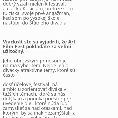
dobrý vzťah nielen k festivalu,
ale aj ku Košiciam, pretože som
tu získal svoje prvé angažmán,
keď som po vysokej škole
nastúpil do Štátneho divadla.
Viackrát ste sa vyjadrili, že Art
Film Fest pokladáte za veľmi
užitočný.
Jeho obrovským prínosom je
najmä výber tém. Nejde len o
divácky atraktívne témy, ktoré sú
často
dosť účelové, festival má
ambíciu zorientovať diváka v
ťažších témach, ktoré sa nás
dotýkajú a ponúka priestor pre
uvedenie diel, ktoré nútia ľudí
zamyslieť sa nad otázkami, nad
ktorými by sa inak nezamýšľali, a
tiež vnímať svet v širších