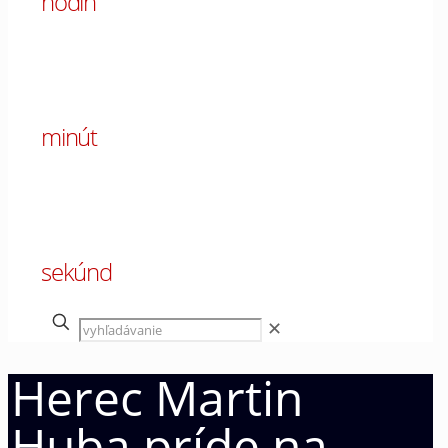
hodín
00
minút
00
sekúnd
✕
Herec Martin
Huba príde na