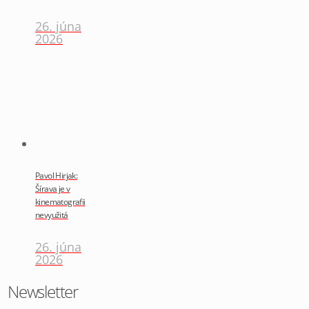
26. júna
2026
Pavol Hirjak:
Šírava je v
kinematografii
nevyužitá
26. júna
2026
Newsletter