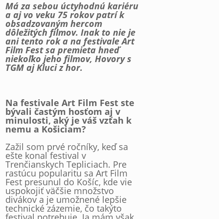
Má za sebou úctyhodnú kariéru
a aj vo veku 75 rokov patrí k
obsadzovaným hercom
dôležitých filmov. Inak to nie je
ani tento rok a na festivale Art
Film Fest sa premieta hneď
niekoľko jeho filmov, Hovory s
TGM aj Kluci z hor.
Na festivale Art Film Fest ste
bývali častým hosťom aj v
minulosti, aký je váš vzťah k
nemu a Košiciam?
Zažil som prvé ročníky, keď sa
ešte konal festival v
Trenčianskych Tepliciach. Pre
rastúcu popularitu sa Art Film
Fest presunul do Košíc, kde vie
uspokojiť väčšie množstvo
divákov a je umožnené lepšie
technické zázemie, čo takýto
festival potrebuje. Ja mám však