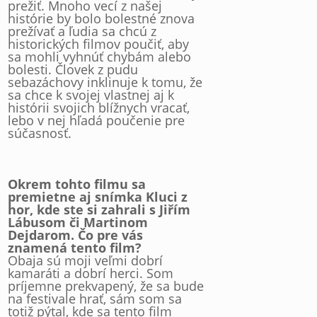
prežiť. Mnoho vecí z našej
histórie by bolo bolestné znova
prežívať a ľudia sa chcú z
historických filmov poučiť, aby
sa mohli vyhnúť chybám alebo
bolesti. Človek z pudu
sebazáchovy inklinuje k tomu, že
sa chce k svojej vlastnej aj k
histórii svojich blížnych vracať,
lebo v nej hľadá poučenie pre
súčasnosť.
Okrem tohto filmu sa
premietne aj snímka Kluci z
hor, kde ste si zahrali s Jiřím
Lábusom či Martinom
Dejdarom. Čo pre vás
znamená tento film?
Obaja sú moji veľmi dobrí
kamaráti a dobrí herci. Som
príjemne prekvapený, že sa bude
na festivale hrať, sám som sa
totiž pýtal, kde sa tento film