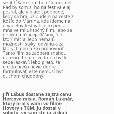
stratil. Sám som ho ešte nevidel.
Rád by som si ho na festivale aj
pozrel, ale v piatok poobede,
kedy sa hrá, už budem na ceste z
Košíc do Martina, kde ideme na
divadelný festival. Je to podľa
mňa veľmi užitočný film, lebo sa
dotýka mlčiacej väčšiny, ľudí,
ktorí mlčia, lebo nemajú
možnosti, styky, odvahu a za
ktorých nemá kto prehovoriť.
Tento film sa zaoberá snahou
upozorniť na to, že treba byť k
sebe láskaví, lebo preto, že
niekto niečo nevie dobre
formulovať, ešte nemusí byť
duchom chudobný.
Jiří Lábus dostane zajtra cenu
Hercova misia, Roman Luknár,
ktorý hral s vami vo filme
Hovory s TGM, ju dostal v
sobotu, vy sám ste ju získali