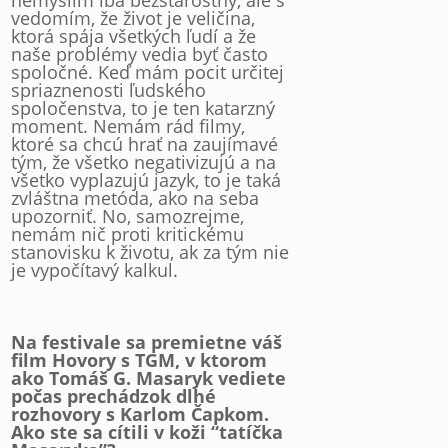
nemyslím iba bezstarostný, ale s
vedomím, že život je veličina,
ktorá spája všetkých ľudí a že
naše problémy vedia byť často
spoločné. Keď mám pocit určitej
spriaznenosti ľudského
spoločenstva, to je ten katarzný
moment. Nemám rád filmy,
ktoré sa chcú hrať na zaujímavé
tým, že všetko negativizujú a na
všetko vyplazujú jazyk, to je taká
zvláštna metóda, ako na seba
upozorniť. No, samozrejme,
nemám nič proti kritickému
stanovisku k životu, ak za tým nie
je vypočítavý kalkul.
Na festivale sa premietne váš
film Hovory s TGM, v ktorom
ako Tomáš G. Masaryk vediete
počas prechádzok dlhé
rozhovory s Karlom Čapkom.
Ako ste sa cítili v koži “tatíčka