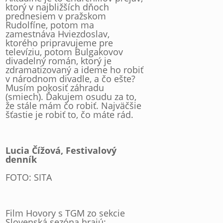
ktorý v najbližších dňoch
prednesiem v pražskom
Rudolfíne, potom ma
zamestnáva Hviezdoslav,
ktorého pripravujeme pre
televíziu, potom Bulgakovov
divadelný román, ktorý je
zdramatizovaný a ideme ho robiť
v národnom divadle, a čo ešte?
Musím pokosiť záhradu
(smiech). Ďakujem osudu za to,
že stále mám čo robiť. Najväčšie
šťastie je robiť to, čo máte rád.
Lucia Čížová, Festivalový
denník
FOTO: SITA
Film Hovory s TGM zo sekcie
Slovenská sezóna hrajú: