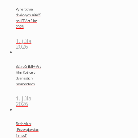
Výhercovia
diváckych súťaží
na IFF Art Film
2026
1. júla
2026
32. ročník IFF Art
Film Košice v
dvanástich
momentoch
1. júla
2026
Fatih Akin:
„Pozerajte viac
filmov!“