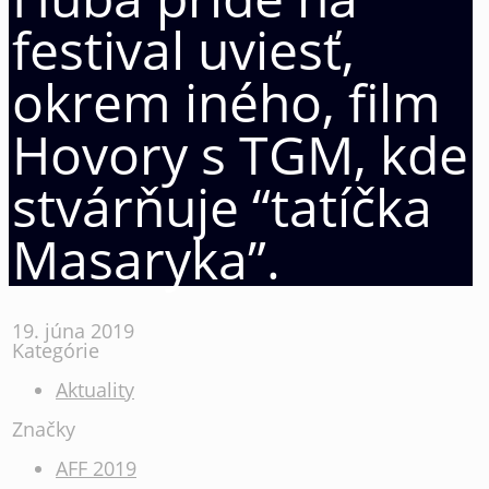
festival uviesť,
okrem iného, film
Hovory s TGM, kde
stvárňuje “tatíčka
Masaryka”.
19. júna 2019
Kategórie
Aktuality
Značky
AFF 2019