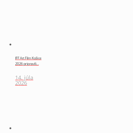
IFF Art Film Košice
2026 pripravili…
14. júla
2026