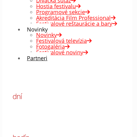
Divácka súťaž
Hostia festivalu
Programové sekcie
Akreditácia Film Professional
Festivalové reštaurácie a bary
Novinky
Novinky
Festivalová televízia
Fotogaléria
Festivalové noviny
Partneri
00
dní
00