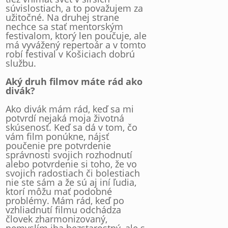
súvislostiach, a to považujem za
užitočné. Na druhej strane
nechce sa stať mentorským
festivalom, ktorý len poučuje, ale
má vyvážený repertoár a v tomto
robí festival v Košiciach dobrú
službu.
Aký druh filmov máte rád ako
divák?
Ako divák mám rád, keď sa mi
potvrdí nejaká moja životná
skúsenosť. Keď sa dá v tom, čo
vám film ponúkne, nájsť
poučenie pre potvrdenie
správnosti svojich rozhodnutí
alebo potvrdenie si toho, že vo
svojich radostiach či bolestiach
nie ste sám a že sú aj iní ľudia,
ktorí môžu mať podobné
problémy. Mám rád, keď po
vzhliadnutí filmu odchádza
človek zharmonizovaný,