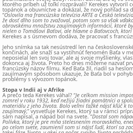
ktorého príbeh už toľkí rozprávali? Kerekes vytvoril
topánok a obuvníctve a dokázal, že nový pohľad sa dá 
“
Oslovila ma francúzska televízia ARTE a Česká televízi
že dosť dlho som to zvažoval, potom som sa však vďaka
obrovskému množstvu zaujímavých informácií, ktoré by p
nielen o Tomášovi Baťovi, ale hlavne o Baťovcoch, ktorí
Kerekes a s úsmevom dodáva, že pracovať s francú
Jeho snímka sa tak nesústredí len na československ
končinách, ale snaží sa vystihnúť fenomén Baťa v m
neposielal len svoj tovar, ale aj svoje myšlienky, vl
dokonca aj života. Preto ho dnes môžeme nazvať prvý
francúzsky názov filmu. Keď Baťa žil, riadil sa heslo
zaujímavým spôsobom ukazuje, že Baťa bol v pohybe s
problémy s vývozom topánok.
Stopa v Indii aj v Afrike
A prečo teda Kerekes váhal? “
Je celkom mission impos
zomrel v roku 1932, keď nežijú žiadni pamätníci a spo
materiálu z jeho života. Bolo veľmi ťažké nájsť kľúč k t
zaujímavý
,” vysvetľuje Kerekes, ktorý sa v rámci prípr
sám napísal, a nápad bol na svete. “
Dostal som nápad
Polívka, ktorý je pre mňa stelesnením moravského, ene
po celom svete, zaumienil som si nájsť ľudí, ktorí sa
takej fáze života, v akej sa počas svojho života nachád