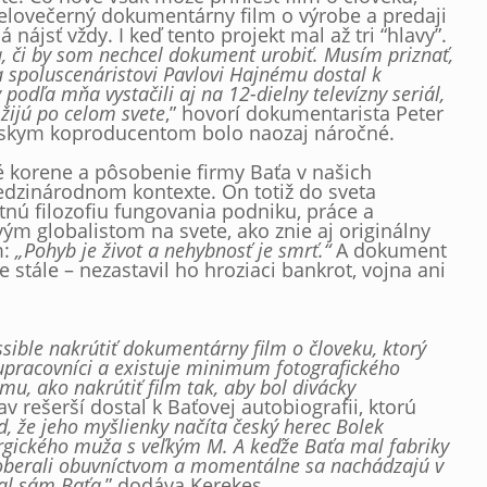
 celovečerný dokumentárny film o výrobe a predaji
nájsť vždy. I keď tento projekt mal až tri “hlavy”.
a, či by som nechcel dokument urobiť. Musím priznať,
 spoluscenáristovi Pavlovi Hajnému dostal k
odľa mňa vystačili aj na 12-dielny televízny seriál,
 žijú po celom svete
,” hovorí dokumentarista Peter
zskym koproducentom bolo naozaj náročné.
é korene a pôsobenie firmy Baťa v našich
edzinárodnom kontexte. On totiž do sveta
astnú filozofiu fungovania podniku, práce a
m globalistom na svete, ako znie aj originálny
m:
„Pohyb je život a nehybnosť je smrť.“
A dokument
tále – nezastavil ho hroziaci bankrot, vojna ani
sible nakrútiť dokumentárny film o človeku, ktorý
lupracovníci a existuje minimum fotografického
omu, ako nakrútiť film tak, aby bol divácky
av rešerší dostal k Baťovej autobiografii, ktorú
, že jeho myšlienky načíta český herec Bolek
rgického muža s veľkým M. A keďže Baťa mal fabriky
 zaoberali obuvníctvom a momentálne sa nachádzajú v
zal sám Baťa
,” dodáva Kerekes.