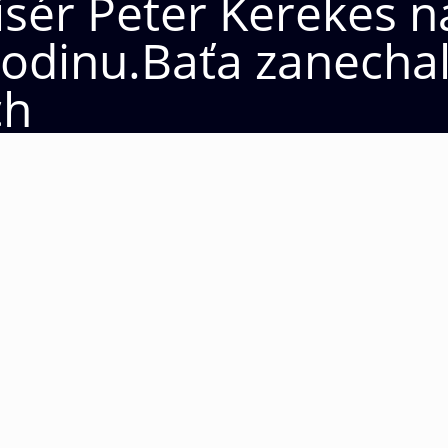
isér Peter Kerekes n
odinu.Baťa zanechal
ch