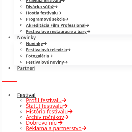
Pravidlá festivalu
Divácka súťaž
Hostia festivalu
Programové sekcie
Akreditácia Film Professional
Festivalové reštaurácie a bary
Novinky
Novinky
Festivalová televízia
Fotogaléria
Festivalové noviny
Partneri
menu
✕
Festival
Profil festivalu
Štatút festivalu
História festivalu
Archív ročníkov
Dobrovoľníci
Reklama a partnerstvo