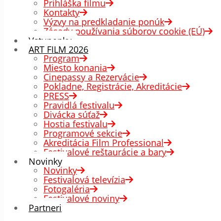
Prihláška filmu
Kontakty
Výzvy na predkladanie ponúk
Zásady používania súborov cookie (EÚ)
Vstupenky
ART FILM 2026
Program
Miesto konania
Cinepassy a Rezervácie
Pokladne, Registrácie, Akreditácie
PRESS
Pravidlá festivalu
Divácka súťaž
Hostia festivalu
Programové sekcie
Akreditácia Film Professional
Festivalové reštaurácie a bary
Novinky
Novinky
Festivalová televízia
Fotogaléria
Festivalové noviny
Partneri