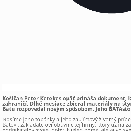
Košičan Peter Kerekes opäť prináša dokument, k
zahraničí. Dlhé mesiace zbieral materiály na št
Baťu rozpovedal novým spôsobom. Jeho BATAstor
Nosíme jeho topánky a jeho zaujímavý životný príbe
Baťovi, zakladateľovi obuvníckej firmy, ktorý už na z
podnikateľov svojej doby. Nielen doma, ale aj vo sve