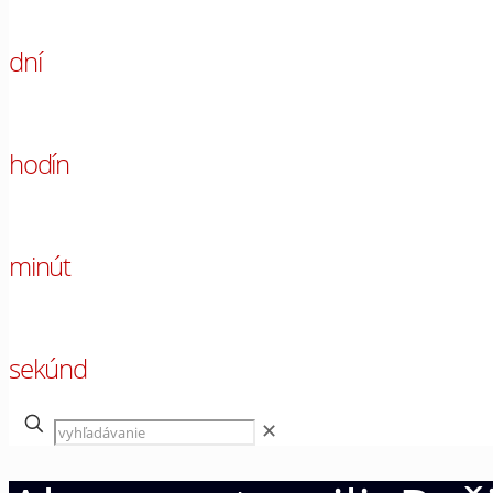
00
dní
00
hodín
00
minút
00
sekúnd
✕