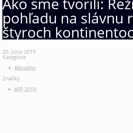
Ako sme tvorili: Rež
pohľadu na slávnu r
štyroch kontinento
20. júna 2019
Kategórie
Aktuality
Značky
AFF 2019