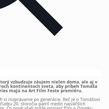
torý vzbudzuje záujem nielen doma, ale aj v
yroch kontinentoch sveta, aby príbeh Tomáša
ies majú na Art Film Feste premiéru.
h si rozprávame po generácie. Reč je o Tomášovi
ačiatku 20. storočia patril medzi najväčších
te. Čo nové však môže priniesť film o človeku,