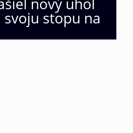
ašiel nový uhol
 svoju stopu na