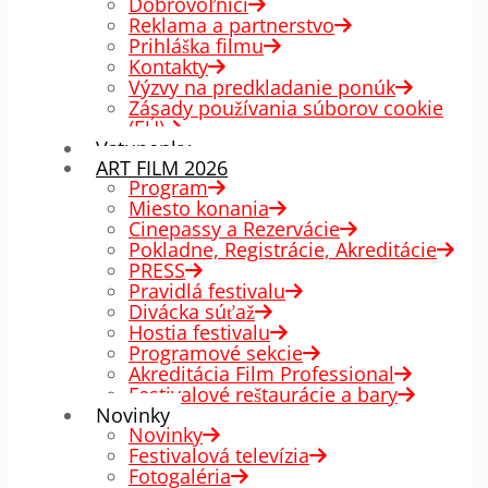
Dobrovoľníci
Reklama a partnerstvo
Prihláška filmu
Kontakty
Výzvy na predkladanie ponúk
Zásady používania súborov cookie
(EÚ)
Vstupenky
ART FILM 2026
Program
Miesto konania
Cinepassy a Rezervácie
Pokladne, Registrácie, Akreditácie
PRESS
Pravidlá festivalu
Divácka súťaž
Hostia festivalu
Programové sekcie
Akreditácia Film Professional
Festivalové reštaurácie a bary
Novinky
Novinky
Festivalová televízia
Fotogaléria