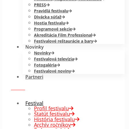
PRESS
Pravidlá festivalu
Divácka súťaž
Hostia festivalu
Programové sekcie
Akreditácia Film Professional
Festivalové reštaurácie a bary
Novinky
Novinky
Festivalová televízia
Fotogaléria
Festivalové noviny
Partneri
menu
✕
Festival
Profil festivalu
Štatút festivalu
História festivalu
Archív ročníkov