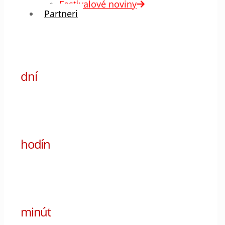
Festivalové noviny
Partneri
00
dní
00
hodín
00
minút