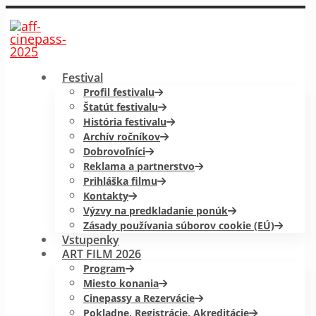
Festival
Profil festivalu
Štatút festivalu
História festivalu
Archív ročníkov
Dobrovoľníci
Reklama a partnerstvo
Prihláška filmu
Kontakty
Výzvy na predkladanie ponúk
Zásady používania súborov cookie (EÚ)
Vstupenky
ART FILM 2026
Program
Miesto konania
Cinepassy a Rezervácie
Pokladne, Registrácie, Akreditácie