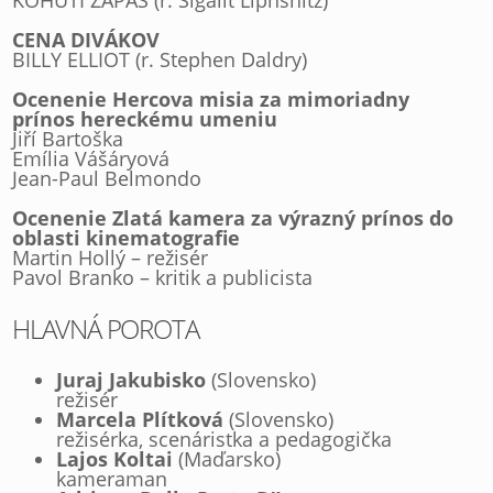
CENA DIVÁKOV
BILLY ELLIOT (r. Stephen Daldry)
Ocenenie Hercova misia za mimoriadny
prínos hereckému umeniu
Jiří Bartoška
Emília Vášáryová
Jean-Paul Belmondo
Ocenenie Zlatá kamera za výrazný prínos do
oblasti kinematografie
Martin Hollý – režisér
Pavol Branko – kritik a publicista
HLAVNÁ POROTA
Juraj Jakubisko
(Slovensko)
režisér
Marcela Plítková
(Slovensko)
režisérka, scenáristka a pedagogička
Lajos Koltai
(Maďarsko)
kameraman