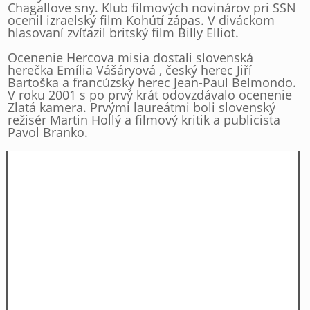
Chagallove sny. Klub filmových novinárov pri SSN
ocenil izraelský film Kohútí zápas. V diváckom
hlasovaní zvíťazil britský film Billy Elliot.
Ocenenie Hercova misia dostali slovenská
herečka Emília Vášáryová , český herec Jiří
Bartoška a francúzsky herec Jean-Paul Belmondo.
V roku 2001 s po prvý krát odovzdávalo ocenenie
Zlatá kamera. Prvými laureátmi boli slovenský
režisér Martin Hollý a filmový kritik a publicista
Pavol Branko.