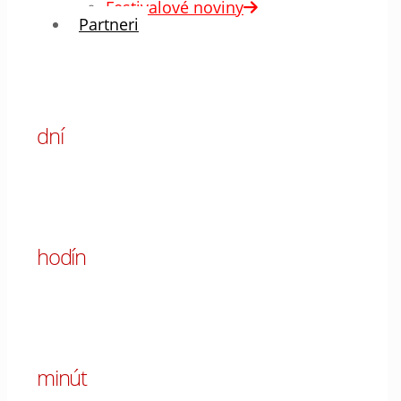
Festivalové noviny
Partneri
00
dní
00
hodín
00
minút