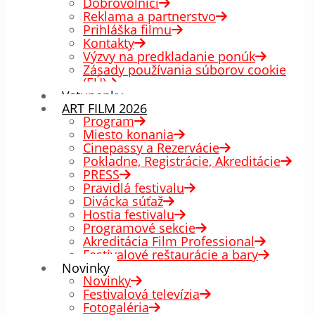
Dobrovoľníci
Reklama a partnerstvo
Prihláška filmu
Kontakty
Výzvy na predkladanie ponúk
Zásady používania súborov cookie
(EÚ)
Vstupenky
ART FILM 2026
Program
Miesto konania
Cinepassy a Rezervácie
Pokladne, Registrácie, Akreditácie
PRESS
Pravidlá festivalu
Divácka súťaž
Hostia festivalu
Programové sekcie
Akreditácia Film Professional
Festivalové reštaurácie a bary
Novinky
Novinky
Festivalová televízia
Fotogaléria