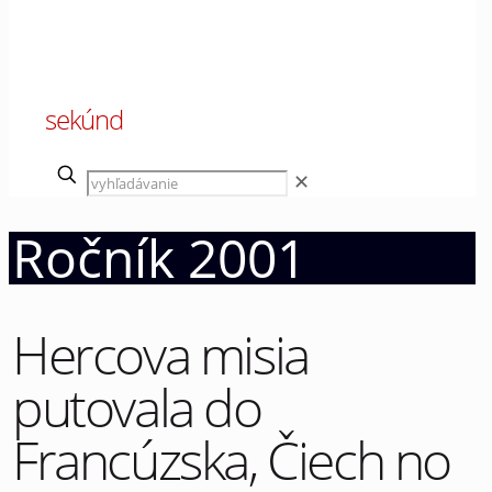
00
sekúnd
✕
Ročník 2001
Hercova misia
putovala do
Francúzska, Čiech no