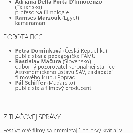
Adriana Della Porta D’Innocenzo
(Taliansko)
profesorka filmológie
Ramses Marzouk
(Egypt)
kameraman
POROTA FICC
Petra Dominková
(Česká Republika)
publicistka a pedagogička FAMU
Rastislav Mačura
(Slovensko)
odborný pozorovateľ koronálnej stanice
Astronomického ústavu SAV, zakladateľ
filmového klubu Poprad
Pál Schiffer
(Maďarsko)
publicista a filmový producent
Z TLAČOVEJ SPRÁVY
Festivalové filmy sa premietajú po prvý krát aj v