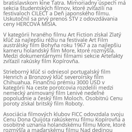
bratislavskom kine Tatra. Mimoriadny úspech má
sekcia študentských filmov, ktoré zvíťazili na
festivaloch CILECT a Deň japonského filmu.
Uskutočnil sa prvý prenos STV z odovzdávania
ceny HERCOVA MISIA.
V kategórii hraného filmu Art Fiction získal Zlatý
kľúč za najlepšiu réžiu na festivale Art Film
austrálsky film Bohyňa roku 1967 a za najlepšiu
kameru holandský film More, ktoré rozmýšľa.
Medzi dokumentárnymi filmami sekcie Artefakty
zvíťazil rakúsky film Kopírovňa.
Strieborný kľúč si odniesol portugalský film
Henrich a Bronzový kľúč severoírsky film
Chihuahua. Finančnú prémiu 3000 USD v
kategórii Na ceste porotcovia rozdelili medzi
nemecký animovaný film Lenivé nedeľné
popoludnie a český film Moloch. Osobitnú Cenu
poroty získal britský film Roboty.
Asociácia filmových klubov FICC odovzdala svoju
Cenu Dona Quijota rakúskemu filmu Kopírovňa a
osobitné uznania holandskému filmu More, ktoré
rozmýšľa a maďarskému filmu Nad dedinou