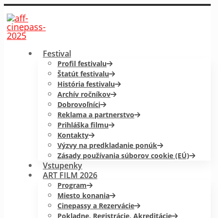
Festival
Profil festivalu
Štatút festivalu
História festivalu
Archív ročníkov
Dobrovoľníci
Reklama a partnerstvo
Prihláška filmu
Kontakty
Výzvy na predkladanie ponúk
Zásady používania súborov cookie (EÚ)
Vstupenky
ART FILM 2026
Program
Miesto konania
Cinepassy a Rezervácie
Pokladne, Registrácie, Akreditácie