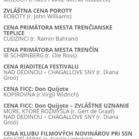
ZVLÁŠTNA CENA POROTY
ROBOTY (r. John Williams)
CENA PRIMÁTORA MESTA TRENČIANSKE
TEPLICE
CUDZINCI (r. Ramin Bahrani)
CENA PRIMÁTORA MESTA TRENČÍN
IB SCHØNBERG (r. Ole Ross)
CENA RIADITEĽA FESTIVALU
NAD DEDINOU – CHAGALLOVE SNY (r. Diana
Groó)
CENA FICC: Don Quijote
KOPÍROVŇA (r.Virgil Widrich)
CENA FICC: Don Quijote – ZVLÁŠTNE UZNANIE
MORE, KTORÉ ROZMÝŠĽA (r. Gert de Graaf)
NAD DEDINOU – CHAGALLOVE SNY (r. Diana
Groó)
CENA KLUBU FILMOVÝCH NOVINÁROV PRI SSN
KOHÚTÍ ZÁPAS (r. Sigalit Liphshitz)