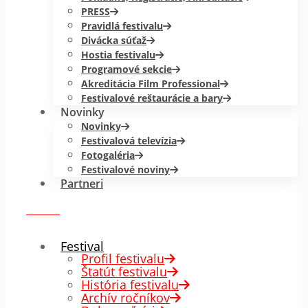
PRESS
Pravidlá festivalu
Divácka súťaž
Hostia festivalu
Programové sekcie
Akreditácia Film Professional
Festivalové reštaurácie a bary
Novinky
Novinky
Festivalová televízia
Fotogaléria
Festivalové noviny
Partneri
menu
✕
Festival
Profil festivalu
Štatút festivalu
História festivalu
Archív ročníkov