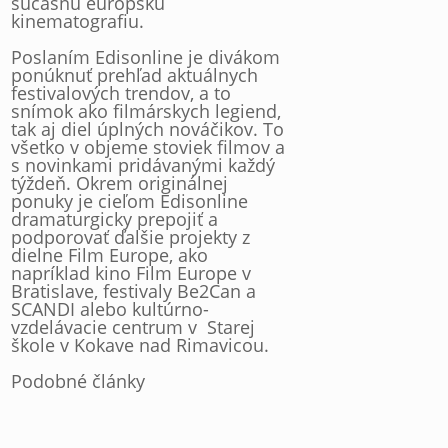
súčasnú európsku
kinematografiu.
Poslaním Edisonline je divákom
ponúknuť prehľad aktuálnych
festivalových trendov, a to
snímok ako filmárskych legiend,
tak aj diel úplných nováčikov. To
všetko v objeme stoviek filmov a
s novinkami pridávanými každý
týždeň. Okrem originálnej
ponuky je cieľom Edisonline
dramaturgicky prepojiť a
podporovať ďalšie projekty z
dielne Film Europe, ako
napríklad kino Film Europe v
Bratislave, festivaly Be2Can a
SCANDI alebo kultúrno-
vzdelávacie centrum v Starej
škole v Kokave nad Rimavicou.
Podobné články