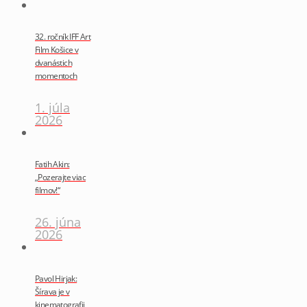
32. ročník IFF Art
Film Košice v
dvanástich
momentoch
1. júla
2026
Fatih Akin:
„Pozerajte viac
filmov!“
26. júna
2026
Pavol Hirjak:
Šírava je v
kinematografii