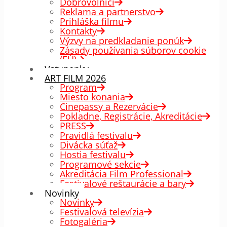
Dobrovoľníci
Reklama a partnerstvo
Prihláška filmu
Kontakty
Výzvy na predkladanie ponúk
Zásady používania súborov cookie
(EÚ)
Vstupenky
ART FILM 2026
Program
Miesto konania
Cinepassy a Rezervácie
Pokladne, Registrácie, Akreditácie
PRESS
Pravidlá festivalu
Divácka súťaž
Hostia festivalu
Programové sekcie
Akreditácia Film Professional
Festivalové reštaurácie a bary
Novinky
Novinky
Festivalová televízia
Fotogaléria