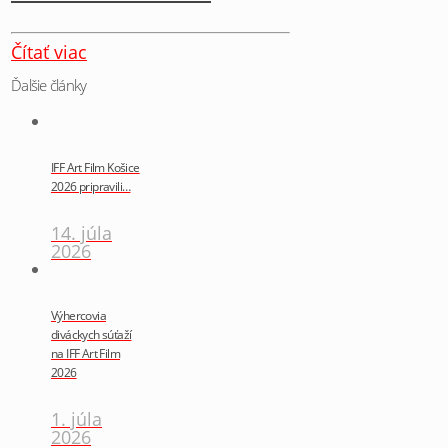
Čítať viac
Ďalšie články
IFF Art Film Košice
2026 pripravili…
14. júla
2026
Výhercovia
diváckych súťaží
na IFF Art Film
2026
1. júla
2026