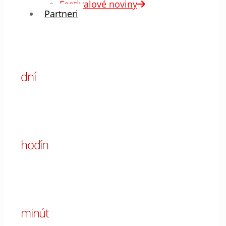
Festivalové noviny
Partneri
00
dní
00
hodín
00
minút