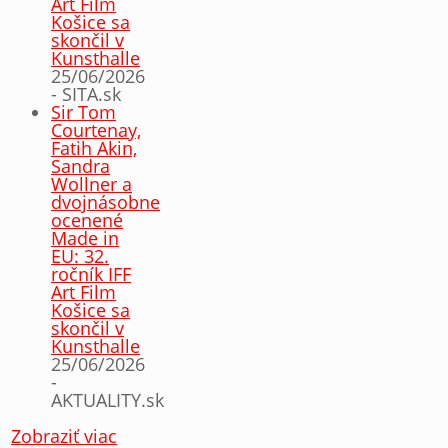
Art Film
Košice sa
skončil v
Kunsthalle
25/06/2026
- SITA.sk
Sir Tom
Courtenay,
Fatih Akin,
Sandra
Wollner a
dvojnásobne
ocenené
Made in
EU: 32.
ročník IFF
Art Film
Košice sa
skončil v
Kunsthalle
25/06/2026
-
AKTUALITY.sk
Zobraziť viac