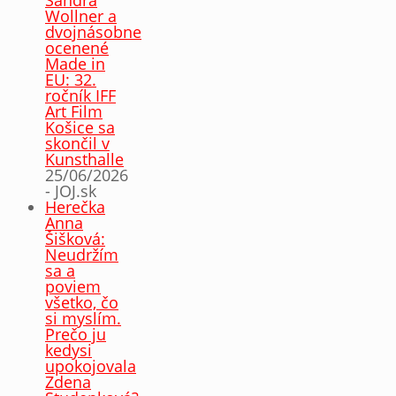
Wollner a
dvojnásobne
ocenené
Made in
EU: 32.
ročník IFF
Art Film
Košice sa
skončil v
Kunsthalle
25/06/2026
- JOJ.sk
Herečka
Anna
Šišková:
Neudržím
sa a
poviem
všetko, čo
si myslím.
Prečo ju
kedysi
upokojovala
Zdena