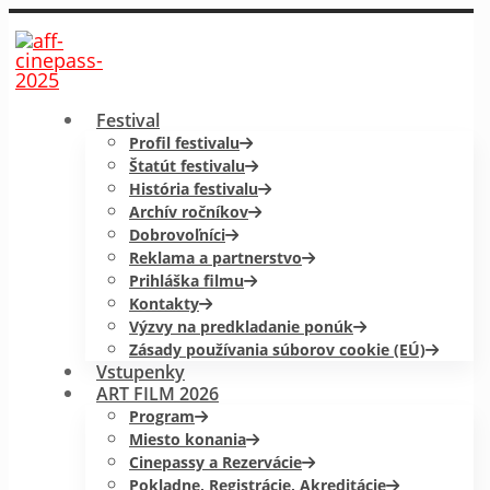
Festival
Profil festivalu
Štatút festivalu
História festivalu
Archív ročníkov
Dobrovoľníci
Reklama a partnerstvo
Prihláška filmu
Kontakty
Výzvy na predkladanie ponúk
Zásady používania súborov cookie (EÚ)
Vstupenky
ART FILM 2026
Program
Miesto konania
Cinepassy a Rezervácie
Pokladne, Registrácie, Akreditácie