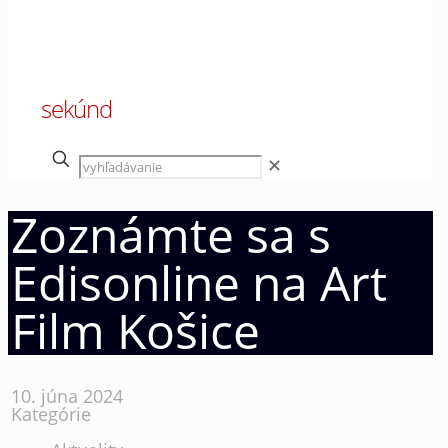
00
sekúnd
✕
Zoznámte sa s
Edisonline na Art
Film Košice
10. júna 2024
Kategórie