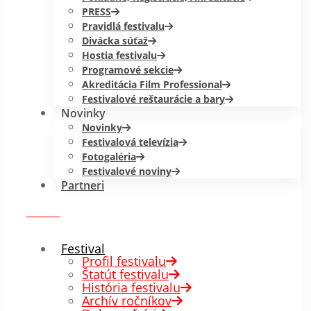
PRESS
Pravidlá festivalu
Divácka súťaž
Hostia festivalu
Programové sekcie
Akreditácia Film Professional
Festivalové reštaurácie a bary
Novinky
Novinky
Festivalová televízia
Fotogaléria
Festivalové noviny
Partneri
menu
✕
Festival
Profil festivalu
Štatút festivalu
História festivalu
Archív ročníkov