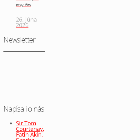
nevyužitá
26. júna
2026
Newsletter
Napísali o nás
Sir Tom
Courtenay,
Fatih Akin,
Sandra