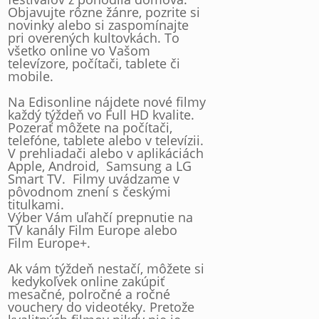
Objavujte rôzne žánre, pozrite si
novinky alebo si zaspomínajte
pri overených kultovkách. To
všetko online vo Vašom
televízore, počítači, tablete či
mobile.
Na Edisonline nájdete nové filmy
každý týždeň vo Full HD kvalite.
Pozerať môžete na počítači,
telefóne, tablete alebo v televízii.
V prehliadači alebo v aplikáciách
Apple, Android, Samsung a LG
Smart TV. Filmy uvádzame v
pôvodnom znení s českými
titulkami.
Výber Vám uľahčí prepnutie na
TV kanály Film Europe alebo
Film Europe+.
Ak vám týždeň nestačí, môžete si
kedykoľvek online zakúpiť
mesačné, polročné a ročné
vouchery do videotéky. Pretože