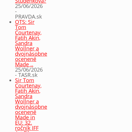
Studenková?
25/06/2026
-
PRAVDA.sk
OTS: Sir
Tom
Courtenay,
Fatih Akin,
Sandra
Wollner a
dvojnásobne
ocenené
Made ..
25/06/2026
- TASR.sk
Sir Tom
Courtenay,
Fatih Akin,
Sandra
Wollner a
dvojnásobne
ocenené
Made in
EU: 32.
ročník IFF