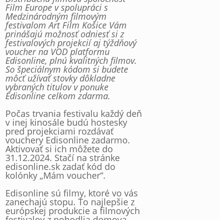
Film Europe v spolupráci s
Medzinárodným filmovým
festivalom Art Film Košice Vám
prinášajú možnosť odniesť si z
festivalových projekcií aj týždňový
voucher na VOD platformu
Edisonline, plnú kvalitných filmov.
So špeciálnym kódom si budete
môcť užívať stovky dôkladne
vybraných titulov v ponuke
Edisonline celkom zdarma.
Počas trvania festivalu každý deň
v inej kinosále budú hostesky
pred projekciami rozdávať
vouchery Edisonline zadarmo.
Aktivovať si ich môžete do
31.12.2024. Stačí na stránke
edisonline.sk zadať kód do
kolónky „Mám voucher“.
Edisonline sú filmy, ktoré vo vás
zanechajú stopu. To najlepšie z
európskej produkcie a filmových
festivalov z pohodlia domova.