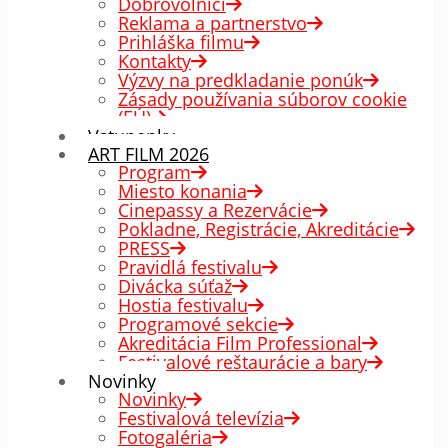
Dobrovoľníci
Reklama a partnerstvo
Prihláška filmu
Kontakty
Výzvy na predkladanie ponúk
Zásady používania súborov cookie
(EÚ)
Vstupenky
ART FILM 2026
Program
Miesto konania
Cinepassy a Rezervácie
Pokladne, Registrácie, Akreditácie
PRESS
Pravidlá festivalu
Divácka súťaž
Hostia festivalu
Programové sekcie
Akreditácia Film Professional
Festivalové reštaurácie a bary
Novinky
Novinky
Festivalová televízia
Fotogaléria