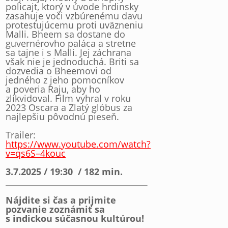
policajt, ktorý v úvode hrdinsky
zasahuje voči vzbúrenému davu
protestujúcemu proti uväzneniu
Malli. Bheem sa dostane do
guvernérovho paláca a stretne
sa tajne i s Malli. Jej záchrana
však nie je jednoduchá. Briti sa
dozvedia o Bheemovi od
jedného z jeho pomocníkov
a poveria Raju, aby ho
zlikvidoval. Film vyhral v roku
2023 Oscara a Zlatý glóbus za
najlepšiu pôvodnú pieseň.
Trailer:
https://www.youtube.com/watch?
v=qs6S–4kouc
3.7.2025 / 19:30 / 182 min.
Nájdite si čas a prijmite
pozvanie zoznámiť sa
s indickou súčasnou kultúrou!