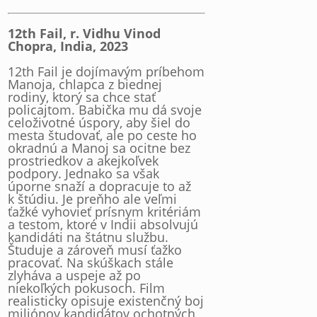
12th Fail, r. Vidhu Vinod
Chopra, India, 2023
12th Fail je dojímavým príbehom
Manoja, chlapca z biednej
rodiny, ktorý sa chce stať
policajtom. Babička mu dá svoje
celoživotné úspory, aby šiel do
mesta študovať, ale po ceste ho
okradnú a Manoj sa ocitne bez
prostriedkov a akejkoľvek
podpory. Jednako sa však
úporne snaží a dopracuje to až
k štúdiu. Je preňho ale veľmi
ťažké vyhovieť prísnym kritériám
a testom, ktoré v Indii absolvujú
kandidáti na štátnu službu.
Študuje a zároveň musí ťažko
pracovať. Na skúškach stále
zlyháva a uspeje až po
niekoľkých pokusoch. Film
realisticky opisuje existenčný boj
miliónov kandidátov ochotných