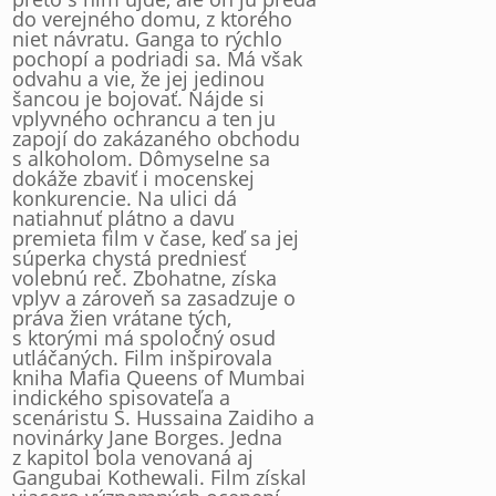
do verejného domu, z ktorého
niet návratu. Ganga to rýchlo
pochopí a podriadi sa. Má však
odvahu a vie, že jej jedinou
šancou je bojovať. Nájde si
vplyvného ochrancu a ten ju
zapojí do zakázaného obchodu
s alkoholom. Dômyselne sa
dokáže zbaviť i mocenskej
konkurencie. Na ulici dá
natiahnuť plátno a davu
premieta film v čase, keď sa jej
súperka chystá predniesť
volebnú reč. Zbohatne, získa
vplyv a zároveň sa zasadzuje o
práva žien vrátane tých,
s ktorými má spoločný osud
utláčaných. Film inšpirovala
kniha Mafia Queens of Mumbai
indického spisovateľa a
scenáristu S. Hussaina Zaidiho a
novinárky Jane Borges. Jedna
z kapitol bola venovaná aj
Gangubai Kothewali. Film získal