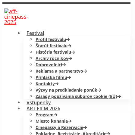
Festival
Profil festivalu
Štatút festivalu
História festivalu
Archív ročníkov
Dobrovoľníci
Reklama a partnerstvo
Prihláška filmu
Kontakty
Výzvy na predkladanie ponúk
Zásady používania súborov cookie (EÚ)
Vstupenky
ART FILM 2026
Program
Miesto konania
Cinepassy a Rezervácie
Pokladne, Registrácie, Akreditácie