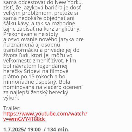
sama odcestovať do New Yorku,
zistí, že jazyková bariéra je dosť
veľkým problémom, pretože si
sama nedokáže objednať ani
šálku kávy, a tak sa rozhodne
tajne zapísať na kurz angličtiny.
Prekonávanie neistoty
a osvojovanie nového jazyka pre
ňu znamená aj osobnú
transformáciu a privedie jej do
života ľudí, ktorí jej môžu vo
veľkomeste zmeniť život. Film
bol návratom legendárnej
herečky Sridevi na filmové
plátno po 15 rokoch a bol
mimoriadne úspešný. Bola
nominovaná na viacero ocenení
za najlepší ženský herecký
výkon.
Trailer:
https://www.youtube.com/watch?
v=wmGVY4T88dc
1.7.2025/ 19:00 /
134 min.