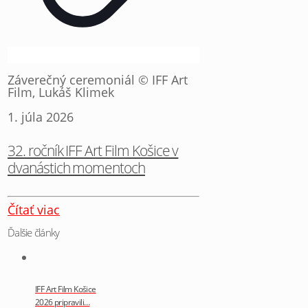
Záverečný ceremoniál © IFF Art
Film, Lukáš Klimek
1. júla 2026
32. ročník IFF Art Film Košice v
dvanástich momentoch
Čítať viac
Ďalšie články
IFF Art Film Košice
2026 pripravili…