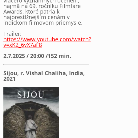
viacero významných ocenení,
najmä na 69. ročníku Filmfare
Awards, ktoré patria k
najprestížnejším cenám v
indickom filmovom priemysle.
Trailer:
https://www.youtube.com/watch?
v=xK2_6yX7aF8
2.7.2025 / 20:00 /
152 min.
Sijou, r. Vishal Chaliha, India,
2021