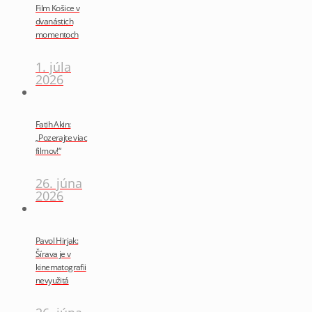
Film Košice v
dvanástich
momentoch
1. júla
2026
Fatih Akin:
„Pozerajte viac
filmov!“
26. júna
2026
Pavol Hirjak:
Šírava je v
kinematografii
nevyužitá