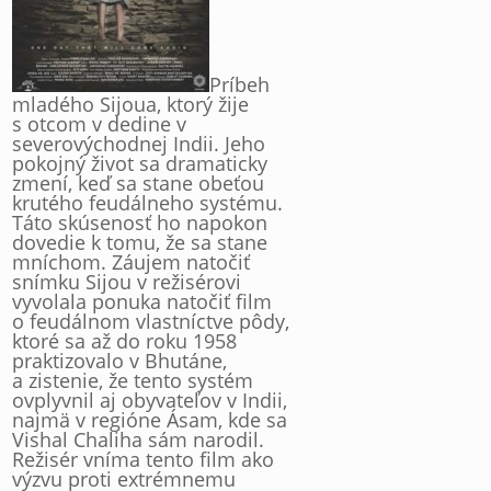
Príbeh
mladého Sijoua, ktorý žije
s otcom v dedine v
severovýchodnej Indii. Jeho
pokojný život sa dramaticky
zmení, keď sa stane obeťou
krutého feudálneho systému.
Táto skúsenosť ho napokon
dovedie k tomu, že sa stane
mníchom. Záujem natočiť
snímku Sijou v režisérovi
vyvolala ponuka natočiť film
o feudálnom vlastníctve pôdy,
ktoré sa až do roku 1958
praktizovalo v Bhutáne,
a zistenie, že tento systém
ovplyvnil aj obyvateľov v Indii,
najmä v regióne Ásam, kde sa
Vishal Chaliha sám narodil.
Režisér vníma tento film ako
výzvu proti extrémnemu