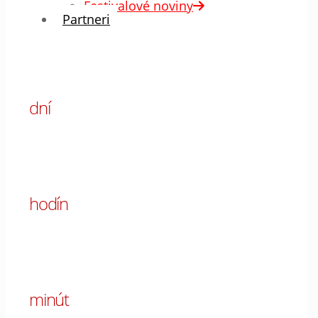
Festivalové noviny
Partneri
00
dní
00
hodín
00
minút