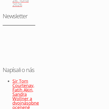
26. júna
2026
Newsletter
Napísali o nás
Sir Tom
Courtenay,
Fatih Akin,
Sandra
Wollner a
dvojnásobne
ocenené