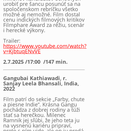
urobiť pre šancu posunúť sa na
spoločenskom rebríčku všetko
možné aj nemožné. Film dostal
cenu indických filmových kritikov
Filmphare Award za réžiu, scenár
i herecké výkony.
Trailer:
https://www.youtube.com/watch?
v=KjbtuqENvVE
2.7.2025 /17:00 /147 min.
Gangubai Kathiawadi, r.
Sanjay Leela Bhansali, India,
2022
Film patrí do sekcie „Farby, chute
a piesne Indie“. Krásna Gangu
pochádza z dobrej rodiny a túži
stať sa herečkou. Milenec
Ramnik jej sľúbi, že jeho teta ju
na vysnenú kariéru pripraví,
preto s ním ujde, ale on ju predá