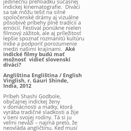
jedinečnú prehliadku súčasnej
indickej kinematografie. Diváci
sa tak môžu tešiť na silné
spoločenské drámy aj vizuálne
pôsobivé príbehy plné tradícií a
emócií. Festival ponúkne nielen
filmový zážitok, ale aj príležitosť
lepšie spoznať rozmanitú kultúru
Indie a podporiť porozumenie
medzi našimi krajinami.
Aké
indické filmy budú mať
možnosť vidieť slovenskí
diváci?
Angliština Engliština / English
Vinglish, r. Gauri Shinde,
India, 2012
Príbeh Shashi Godbole,
obyčajnej indickej ženy
v domácnosti a matky, ktorá
vyrába tradičné sladkosti a žije
v tieni svojej rodiny. Tá si ju
veľmi neváži – najmä preto, že
neovláda angličtinu. Keď musí