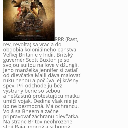
RRR (Rast,
rev, revolta) sa vracia do
obdobia koloniálneho panstva
Veľkej Británie v Indii. Britský
guvernér Scott Buxton je so
svojou suitou na love v džungli.
Jeho manželka Jennifer si zatiaľ
od dievčatka Malli dáva maľovať
ruku henou a počúva jej krásny
spev. Pri odchode ju bez
výstrahy berie so sebou
a nešťastnú protestujúcu matku
umlčí vojak. Dedina však nie je
úplne bezmocná. Má ochrancu.
Volá sa Bheem a začne
pripravovať záchranu dievčatka.
Na strane Britov neohrozene
stojí Raja, mocný a schopný