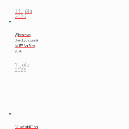
14. júla
2026
Výhercovia
diváckych súťaží
na IFF Art Film
2026
1. júla
2026
32. ročník IFF Art