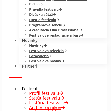
PRESS
Pravidlá festivalu
Divácka súťaž
Hostia festivalu
Programové sekcie
Akreditácia Film Professional
Festivalové reštaurácie a bary
Novinky
Novinky
Festivalová televízia
Fotogaléria
Festivalové noviny
Partneri
menu
✕
Festival
Profil festivalu
Štatút festivalu
História festivalu
Archív ročníkov