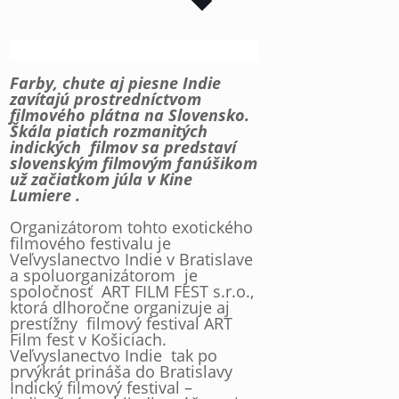
Farby, chute aj piesne Indie
zavítajú prostredníctvom
filmového plátna na Slovensko.
Škála piatich rozmanitých
indických filmov sa predstaví
slovenským filmovým fanúšikom
už začiatkom júla v Kine
Lumiere .
Organizátorom tohto exotického
filmového festivalu je
Veľvyslanectvo Indie v Bratislave
a spoluorganizátorom je
spoločnosť ART FILM FEST s.r.o.,
ktorá dlhoročne organizuje aj
prestížny filmový festival ART
Film fest v Košiciach.
Veľvyslanectvo Indie tak po
prvýkrát prináša do Bratislavy
Indický filmový festival –