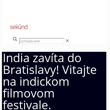
00
sekúnd
✕
India zavíta do
Bratislavy! Vitajte
na indickom
filmovom
festivale.