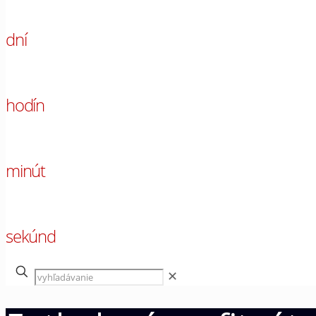
00
dní
00
hodín
00
minút
00
sekúnd
✕