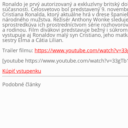
Ronaldo je prvý autorizovaný a exkluzívny britský d
súčasnosti. Celosvetovo bol predstavený 9. novembra
Cristiana Ronalda, ktorý aktuálne hrá v drese špani
národného mužstva. Režisér Anthony Wonke sleduje 
sprostredkúva ich prostredníctvom série rozhovoro
a rodinou. Film divákovi predstavuje bežný i súkrom
vystupuje aj Ronaldov malý syn Cristiano, jeho matk
sestry Elma a Cátia Lilian.
Trailer filmu:
https://www.youtube.com/watch?v=3
[youtube https://www.youtube.com/watch?v=33gTb
Kúpiť vstupenku
Podobné články