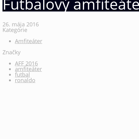
Futbalový amfiteát
26. mája 2016
Kategórie
Amfiteáter
Značky
AFF 2016
amfiteáter
futbal
ronaldo