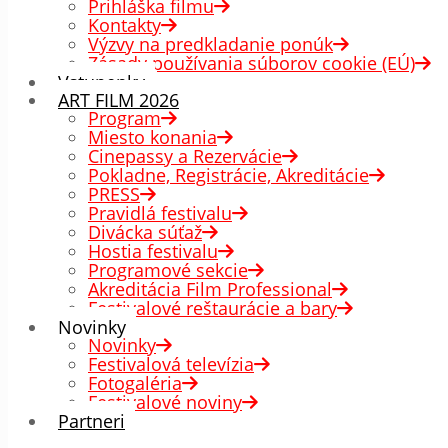
Prihláška filmu
Kontakty
Výzvy na predkladanie ponúk
Zásady používania súborov cookie (EÚ)
Vstupenky
ART FILM 2026
Program
Miesto konania
Cinepassy a Rezervácie
Pokladne, Registrácie, Akreditácie
PRESS
Pravidlá festivalu
Divácka súťaž
Hostia festivalu
Programové sekcie
Akreditácia Film Professional
Festivalové reštaurácie a bary
Novinky
Novinky
Festivalová televízia
Fotogaléria
Festivalové noviny
Partneri