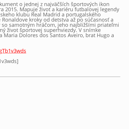
okument o jednej z najväčších športových ikon
 2015. Mapuje život a kariéru futbalovej legendy
elskeho klubu Real Madrid a portugalského
Ronaldove kroky od detstva až po súčasnosť a
v so samotným hráčom, jeho najbližšími priateľmi
ný život športovej superhviezdy. V snímke
a Maria Dolores dos Santos Aveiro, brat Hugo a
3gTb1v3wds
1v3wds]