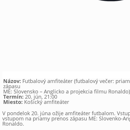
Názov:
Futbalový amfiteáter (futbalový večer: pria
zápasu
ME: Slovensko – Anglicko a projekcia filmu Ronaldo)
Termín:
20. jún, 21:00
Miesto:
Košický amfiteáter
V pondelok 20. júna ožije amfiteáter futbalom. Vstu
vstupom na priamy prenos zápasu ME: Slovenko-Angl
Ronaldo.