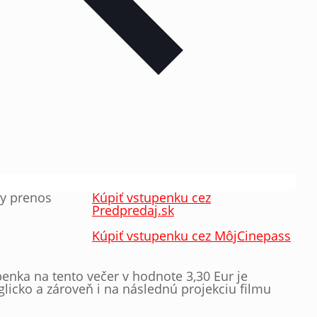
my prenos
Kúpiť vstupenku cez
Predpredaj.sk
Kúpiť vstupenku cez MôjCinepass
penka na tento večer v hodnote 3,30 Eur je
icko a zároveň i na následnú projekciu filmu