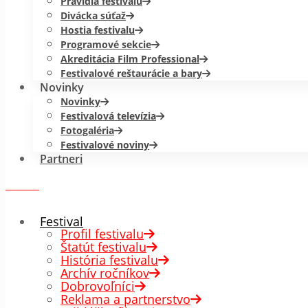
Pravidlá festivalu
Divácka súťaž
Hostia festivalu
Programové sekcie
Akreditácia Film Professional
Festivalové reštaurácie a bary
Novinky
Novinky
Festivalová televízia
Fotogaléria
Festivalové noviny
Partneri
menu
✕
Festival
Profil festivalu
Štatút festivalu
História festivalu
Archív ročníkov
Dobrovoľníci
Reklama a partnerstvo