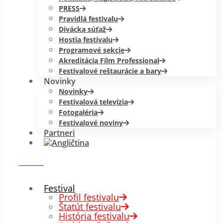
PRESS
Pravidlá festivalu
Divácka súťaž
Hostia festivalu
Programové sekcie
Akreditácia Film Professional
Festivalové reštaurácie a bary
Novinky
Novinky
Festivalová televízia
Fotogaléria
Festivalové noviny
Partneri
menu
✕
Festival
Profil festivalu
Štatút festivalu
História festivalu