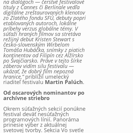
na dialógoch — čerstvé festivalové
tituly z Cannes či Berlinale vedľa
digitálne zreštaurovaných klenotov
zo Zlatého fondu SFÚ, debuty popri
etablovaných autoroch, lokálne
príbehy verzus globálne témy. V
súťaži hraných filmov sa stretáva
režijný debut Kristen Stewart s
česko-slovenským Wirbelom
Tomáša Hubáčka, snímky z piatich
kontinentov od Filipín cez Alžírsko
po Švajčiarsko. Práve v tejto šírke
záberov vidím silu festivalu —
ukázať, že dobrý film nepozná
hranice,“
priblížil umelecký
riaditeľ festivalu
Martin Palúch
.
Od oscarových nominantov po
archívne striebro
Okrem súťažných sekcií ponúkne
festival deväť nesúťažných
programových línií. Panoráma
prinesie výber z aktuálnej
svetovej tvorby. Sekcia Vo svetle