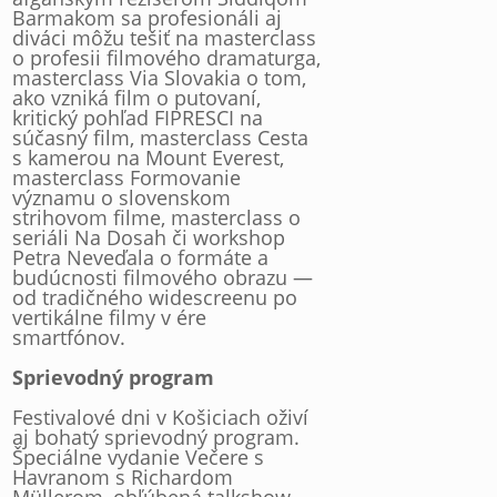
Barmakom sa profesionáli aj
diváci môžu tešiť na masterclass
o profesii filmového dramaturga,
masterclass Via Slovakia o tom,
ako vzniká film o putovaní,
kritický pohľad FIPRESCI na
súčasný film, masterclass Cesta
s kamerou na Mount Everest,
masterclass Formovanie
významu o slovenskom
strihovom filme, masterclass o
seriáli Na Dosah či workshop
Petra Neveďala o formáte a
budúcnosti filmového obrazu —
od tradičného widescreenu po
vertikálne filmy v ére
smartfónov.
Sprievodný program
Festivalové dni v Košiciach oživí
aj bohatý sprievodný program.
Špeciálne vydanie Večere s
Havranom s Richardom