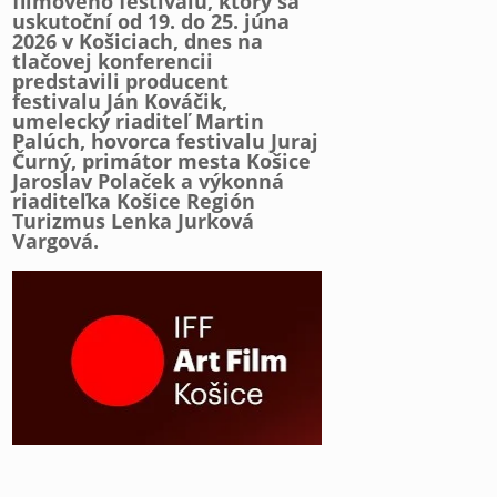
filmového festivalu, ktorý sa
uskutoční od 19. do 25. júna
2026 v Košiciach, dnes na
tlačovej konferencii
predstavili producent
festivalu Ján Kováčik,
umelecký riaditeľ Martin
Palúch, hovorca festivalu Juraj
Čurný, primátor mesta Košice
Jaroslav Polaček a výkonná
riaditeľka Košice Región
Turizmus Lenka Jurková
Vargová.