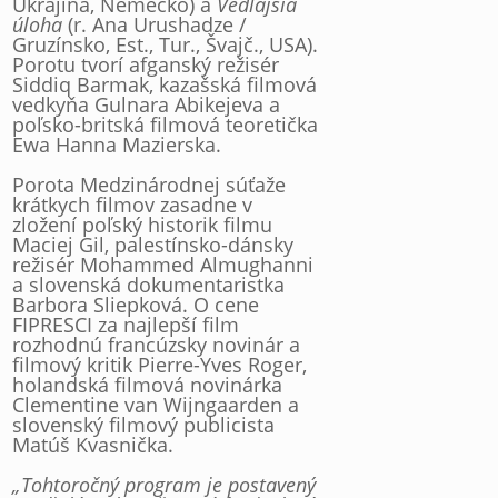
Ukrajina, Nemecko) a
Vedľajšia
úloha
(r. Ana Urushadze /
Gruzínsko, Est., Tur., Švajč., USA).
Porotu tvorí afganský režisér
Siddiq Barmak, kazašská filmová
vedkyňa Gulnara Abikejeva a
poľsko-britská filmová teoretička
Ewa Hanna Mazierska.
Porota Medzinárodnej súťaže
krátkych filmov zasadne v
zložení poľský historik filmu
Maciej Gil, palestínsko-dánsky
režisér Mohammed Almughanni
a slovenská dokumentaristka
Barbora Sliepková. O cene
FIPRESCI za najlepší film
rozhodnú francúzsky novinár a
filmový kritik Pierre-Yves Roger,
holandská filmová novinárka
Clementine van Wijngaarden a
slovenský filmový publicista
Matúš Kvasnička.
„Tohtoročný program je postavený