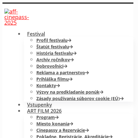
Festival
Profil festivalu
Štatút festivalu
História festivalu
Archív ročníkov
Dobrovoľníci
Reklama a partnerstvo
Prihláška filmu
Kontakty
Výzvy na predkladanie ponúk
Zásady používania súborov cookie (EÚ)
Vstupenky
ART FILM 2026
Program
Miesto konania
Cinepassy a Rezervácie
Pokladne, Registrácie, Akreditácie