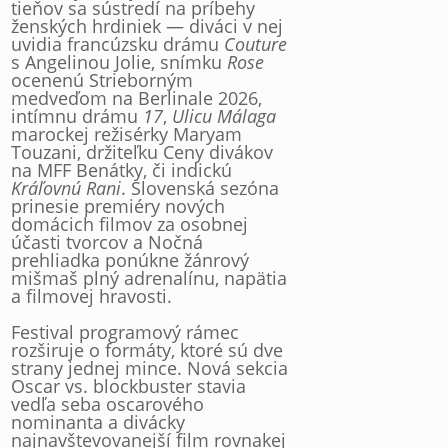
tieňov sa sústredí na príbehy
ženských hrdiniek — diváci v nej
uvidia francúzsku drámu
Couture
s Angelinou Jolie, snímku
Rose
ocenenú Strieborným
medveďom na Berlinale 2026,
intímnu drámu
17
,
Ulicu Málaga
marockej režisérky Maryam
Touzani, držiteľku Ceny divákov
na MFF Benátky, či indickú
Kráľovnú Rani
. Slovenská sezóna
prinesie premiéry nových
domácich filmov za osobnej
účasti tvorcov a Nočná
prehliadka ponúkne žánrový
mišmaš plný adrenalínu, napätia
a filmovej hravosti.
Festival programový rámec
rozširuje o formáty, ktoré sú dve
strany jednej mince. Nová sekcia
Oscar vs. blockbuster stavia
vedľa seba oscarového
nominanta a divácky
najnavštevovanejší film rovnakej