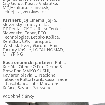
City Guide, Košice V Skratke,
MOJAkultura.sk, diva.sk,
koktejl.sk, zenskyweb.sk
Partneri:
JOJ Cinema, Jojko,
Slovenský filmový ústav,
DDDental, CK TUI ReiseCenter
Slovensko, Taper, ECO
Technologies, Letisko Košice,
Rent2Eat, CPK Transport,
iWish.sk, Kvety Garomi, Hair
Factory Košice, LOCAL NOMAD,
MIHYRING
Gastronomickí partneri:
Pub u
Kohúta, OhniskO Fire Dining &
Brew Bar, MAIKO SUSHI,
Kaviareň Slávia, El Nacional,
Tabačka Kulturfabrik, Casa Trade
– Casablanca cafe, Macarons
Košice, Savour Patisserie
Podobné články