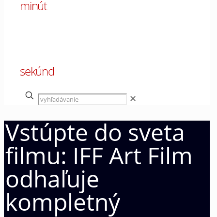
minút
00
sekúnd
✕
Vstúpte do sveta
filmu: IFF Art Film
odhaľuje
kompletný