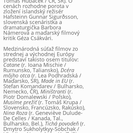
Tomáš Hubáček / ČR, SR). O
cenách rozhodne porota v
zložení islandský režisér
Hafsteinn Gunnar Sigurðsson,
slovenská scenáristka a
dramaturgička Barbora
Námerová a maďarský filmový
kritik Géza Csákvári.
Medzinárodná súťaž filmov zo
strednej a východnej Európy
predstaví takisto osem titulov:
Catane
(r. Ioana Mischie /
Rumunsko, Taliansko),
Dcéra
môjho otca
(r. Lea Podhradská /
Maďarsko, SR),
Made in EU
(r.
Stefan Komandarev / Bulharsko,
Nemecko, ČR),
Miništranti
(r.
Piotr Domalewski / Poľsko),
Musíme prežiť
(r. Tomáš Krupa /
Slovensko, Francúzsko, Rakúsko),
Nina Roza
(r. Geneviève Dulude-
De Celles / Kanada, Tal.,
Bulharsko, Bel.),
Tichá povodeň
(r.
Dmytro Sukholytkyy-Sobchak /