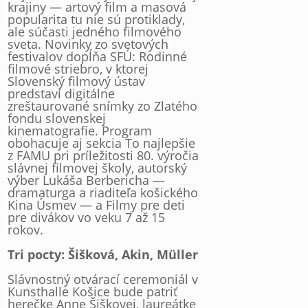
krajiny — artový film a masová
popularita tu nie sú protiklady,
ale súčasti jedného filmového
sveta. Novinky zo svetových
festivalov dopĺňa SFÚ: Rodinné
filmové striebro, v ktorej
Slovenský filmový ústav
predstaví digitálne
zreštaurované snímky zo Zlatého
fondu slovenskej
kinematografie. Program
obohacuje aj sekcia To najlepšie
z FAMU pri príležitosti 80. výročia
slávnej filmovej školy, autorský
výber Lukáša Berbericha —
dramaturga a riaditeľa košického
Kina Úsmev — a Filmy pre deti
pre divákov vo veku 7 až 15
rokov.
Tri pocty: Šišková, Akin, Müller
Slávnostný otvárací ceremoniál v
Kunsthalle Košice bude patriť
herečke Anne Šiškovej, laureátke