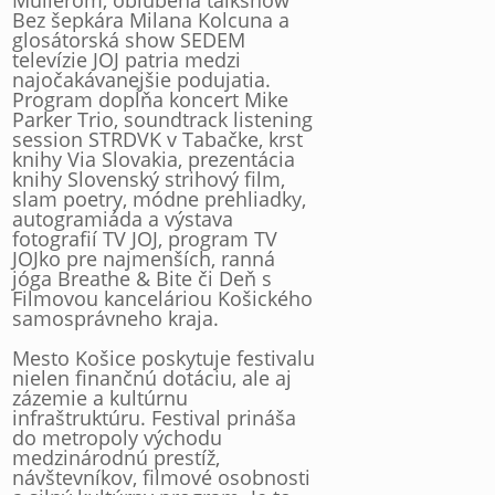
Müllerom, obľúbená talkshow
Bez šepkára Milana Kolcuna a
glosátorská show SEDEM
televízie JOJ patria medzi
najočakávanejšie podujatia.
Program dopĺňa koncert Mike
Parker Trio, soundtrack listening
session STRDVK v Tabačke, krst
knihy Via Slovakia, prezentácia
knihy Slovenský strihový film,
slam poetry, módne prehliadky,
autogramiáda a výstava
fotografií TV JOJ, program TV
JOJko pre najmenších, ranná
jóga Breathe & Bite či Deň s
Filmovou kanceláriou Košického
samosprávneho kraja.
Mesto Košice poskytuje festivalu
nielen finančnú dotáciu, ale aj
zázemie a kultúrnu
infraštruktúru. Festival prináša
do metropoly východu
medzinárodnú prestíž,
návštevníkov, filmové osobnosti