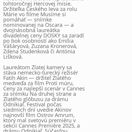
tohtoročnej Hercovej misie.
Držiteľka Českého leva za rolu
Márie vo filme Musíme si
pomáhať — snímke
nominovanej na Oscara — a
dvojnásobná laureátka
divadelnej ceny DOSKY sa zaradí
po bok osobností ako Emília
Vášáryová, Zuzana Kronerová,
Zdena Studenková či Antónia
Lišková.
Laureátom Zlatej kamery sa
stáva nemecko-turecký režisér
Fatih Akin — držiteľ Zlatého
medveďa za film Proti múru,
Ceny za najlepší scenár v Cannes
za snímku Na druhej strane a
Zlatého glóbusu za drámu
Odnikiaľ. Festival počas
siedmich dní uvedie Akinov
najnovší film Ostrov Amrum,
ktorý mal svetovú premiéru v
sekcii Cannes Première 2025, a
drámu Odnikiaľ. Súčasťou