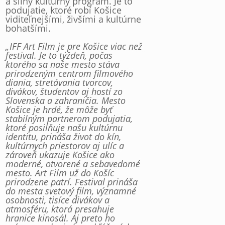
a silný kultúrny program. Je to
podujatie, ktoré robí Košice
viditeľnejšími, živšími a kultúrne
bohatšími.
„IFF Art Film je pre Košice viac než
festival. Je to týždeň, počas
ktorého sa naše mesto stáva
prirodzeným centrom filmového
diania, stretávania tvorcov,
divákov, študentov aj hostí zo
Slovenska a zahraničia. Mesto
Košice je hrdé, že môže byť
stabilným partnerom podujatia,
ktoré posilňuje našu kultúrnu
identitu, prináša život do kín,
kultúrnych priestorov aj ulíc a
zároveň ukazuje Košice ako
moderné, otvorené a sebavedomé
mesto. Art Film už do Košíc
prirodzene patrí. Festival prináša
do mesta svetový film, významné
osobnosti, tisíce divákov a
atmosféru, ktorá presahuje
hranice kinosál. Aj preto ho