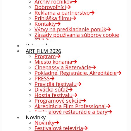
Archív ročníkov
Dobrovoľníci
Reklama a partnerstvo
Prihláška filmu
Kontakty
Výzvy na predkladanie ponúk
Zásady používania súborov cookie
(EÚ)
Vstupenky
ART FILM 2026
Program
Miesto konania
Cinepassy a Rezervácie
Pokladne, Registrácie, Akreditácie
PRESS
Pravidlá festivalu
Divácka súťaž
Hostia festivalu
Programové sekcie
Akreditácia Film Professional
Festivalové reštaurácie a bary
Novinky
Novinky
Festivalová televízia