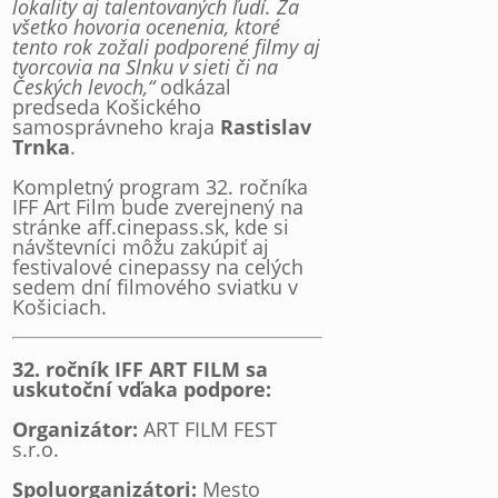
lokality aj talentovaných ľudí. Za
všetko hovoria ocenenia, ktoré
tento rok zožali podporené filmy aj
tvorcovia na Slnku v sieti či na
Českých levoch,“
odkázal
predseda Košického
samosprávneho kraja
Rastislav
Trnka
.
Kompletný program 32. ročníka
IFF Art Film bude zverejnený na
stránke aff.cinepass.sk, kde si
návštevníci môžu zakúpiť aj
festivalové cinepassy na celých
sedem dní filmového sviatku v
Košiciach.
32. ročník IFF ART FILM sa
uskutoční vďaka podpore:
Organizátor:
ART FILM FEST
s.r.o.
Spoluorganizátori:
Mesto