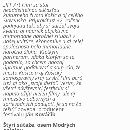
„IFF Art Film sa stal
neoddeliteľnou súčasťou
kultúrneho života Košíc a aj celého
Slovenska. Pripraviť už 32. ročník
podujatia tak, aby si udržal svoju
kvalitu aj napriek objektívne
mimoriadne náročnej situácii v
našej kultúre, ekonomike a aj celej
spoločnosti bolo mimoriadne
náročná úloha. Všetkým
partnerom, vďaka ktorým sa to
podarilo, sa chcem naozaj
úprimne poďakovať a som rád, že
mesto Košice a aj Košický
samosprávny kraj už Art Film berú
tiež aj ako „svoje dieťa“. Verím, že
všetci návštevníci festivalu si
naplno užijú nielen filmy, ale aj
množstvo odborných a
sprievodných podujatí. Je sa na čo
tešiť,“
povedal producent
festivalu
Ján Kováčik
.
Štyri súťaže, osem Modrých