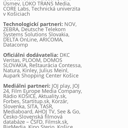
Úsmev, LOKO TRANS Media,
CORE Labs, Technická univerzita
v Košiciach
Technologickí partneri:
NOV,
ZEBRA, Deutsche Telekom
Systems Solutions Slovakia,
DELTA OnLine, ARICOMA,
Datacomp
Oficiálni dodávatelia:
DKC
Veritas, PLOOM, DOMOS
SLOVAKIA, Reštaurácia Contessa,
Natura, Kinley, Julius Meinl,
Aupark Shopping Center Košice
Mediálni partneri:
JOJ play, JOJ
24, Film Europe Media Company,
Rádio KOŠICE, Aktuality.sk,
Forbes, Startitup.sk, Korzár,
Slovenka, SITA, TASR,
Mediaboard, AHOJ TV, See & Go,
Česko-Slovenská filmová
databáze – ČSFD, Filmsk.sk,
BigMedia, Kino Sterio, Košice