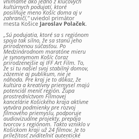
vnímame ako jedno z kľúčových
kultúrnych podujatí, ktoré
posilňuje meno Košíc doma aj v
zahraničí,“
uviedol primátor
mesta Košice
Jaroslav Polaček
.
„Sú podujatia, ktoré sa s regiónom
spoja tak silno, že sa stanú jeho
prirodzenou súčasťou. Po
Medzinárodnom maratóne mieru
je synonymom Košíc čoraz
prirodzenejšie aj IFF Art Film. To,
že si tu našiel svoj stabilný domov,
zázemie aj publikum, nie je
náhoda. Pre kraj je to dôkaz, že
kultúra a kreatívny priemysel majú
potenciál meniť región. Župa
prostredníctvom Filmovej
kancelárie Košického kraja aktívne
vytvára podmienky pre rozvoj
filmového priemyslu, podporuje
audiovizuálne projekty, prepája
tvorcov s regiónom. Takto vzniklo v
Košickom kraji už 24 filmov. Je to
príležitosť zviditeľniť autentické