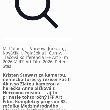
M. Palúch, L. Vargová Jurková, J.
Kováčik, J. Polaček a J. Čurný.
Tlačová konferencia IFF Art Film
2026 © IFF Art Film 2026, Peter
Stas
Kristen Stewart za kamerou,
nemecko-turecký režisér Fatih
Akin so Zlatou kamerou a
herečka Anna Šišková s
Hercovou misiou — aj to
prinesie tohtoročný IFF Art
Film. Kompletný program 32.
ročníka Medzinárodného