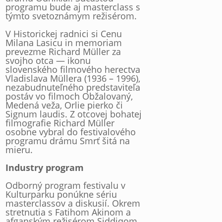
programu bude aj masterclass s
týmto svetoznámym režisérom.
V Historickej radnici si Cenu
Milana Lasicu in memoriam
prevezme Richard Müller za
svojho otca — ikonu
slovenského filmového herectva
Vladislava Müllera (1936 – 1996),
nezabudnuteľného predstaviteľa
postáv vo filmoch Obžalovaný,
Medená veža, Orlie pierko či
Signum laudis. Z otcovej bohatej
filmografie Richard Müller
osobne vybral do festivalového
programu drámu Smrť šitá na
mieru.
Industry program
Odborný program festivalu v
Kulturparku ponúkne sériu
masterclassov a diskusií. Okrem
stretnutia s Fatihom Akinom a
afganským režisérom Siddiqom