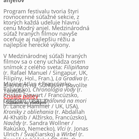
anjelov
Program festivalu tvoria štyri
rovnocenné súťažné sekcie, z
ktorých každá udeľuje hlavnú
cenu Modrý anjel. Medzinárodná
súťaž hraných filmov navyše
oceňuje aj najlepšiu réžiu a
najlepšie herecké výkony.
V Medzinárodnej súťaži hraných
filmov sa o ceny uchádza osem
snímok z celého sveta:
Filipiñana
(r. Rafael Manuel / Singapur, UK,
Filipíny, Hol., Fran.),
La Gradiva
(r.
Marine Atlan / Francúzsko,
Kliknutím na 'Súhlasím' povolíte
Taliansko),
Chronológia vody
(r.
Youtube
Kristen Stewart / Francúzsko,
Cookie policy
Lotyšsko, USA),
Kráľovná na mori
Súhlasím so všetkými
(r. Lance Hammer / UK, USA),
Kroniky z obliehania
(r. Abdallah
Al-Khatib / Alžírsko, Francúzsko),
Navždy
(r. Sandra Wollner /
Rakúsko, Nemecko),
Vlci
(r. Jonas
Ulrich / Švajčiarsko) a
Wirbel
(r.