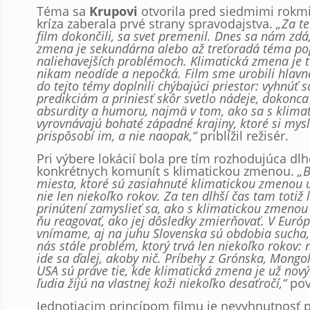
Téma sa
Krupovi
otvorila pred siedmimi rokmi
kríza zaberala prvé strany spravodajstva.
„Za t
film dokončili, sa svet premenil. Dnes sa nám zdá
zmena je sekundárna alebo až treťoradá téma pop
naliehavejších problémoch. Klimatická zmena je t
nikam neodíde a nepočká. Film sme urobili hlavn
do tejto témy doplnili chýbajúci priestor: vyhnúť
predikciám a priniesť skôr svetlo nádeje, dokonca
absurdity a humoru, najmä v tom, ako sa s klim
vyrovnávajú bohaté západné krajiny, ktoré si mysl
prispôsobí im, a nie naopak,“
priblížil režisér.
Pri výbere lokácií bola pre tím rozhodujúca d
konkrétnych komunít s klimatickou zmenou.
„B
miesta, ktoré sú zasiahnuté klimatickou zmenou 
nie len niekoľko rokov. Za ten dlhší čas tam totiž 
prinútení zamyslieť sa, ako s klimatickou zmenou
ňu reagovať, ako jej dôsledky zmierňovať. V Európ
vnímame, aj na juhu Slovenska sú obdobia sucha, 
nás stále problém, ktorý trvá len niekoľko rokov:
ide sa ďalej, akoby nič. Príbehy z Grónska, Mongol
USA sú práve tie, kde klimatická zmena je už nový
ľudia žijú na vlastnej koži niekoľko desaťročí,“
pov
Jednotiacim princípom filmu je nevyhnutnosť p