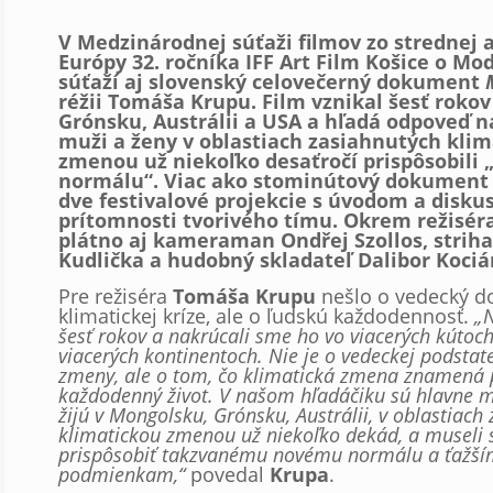
V Medzinárodnej súťaži filmov zo strednej 
Európy 32. ročníka IFF Art Film Košice o Mo
súťaží aj slovenský celovečerný dokument
réžii Tomáša Krupu. Film vznikal šesť roko
Grónsku, Austrálii a USA a hľadá odpoveď n
muži a ženy v oblastiach zasiahnutých kli
zmenou už niekoľko desaťročí prispôsobili
normálu“. Viac ako stominútový dokument 
dve festivalové projekcie s úvodom a disku
prítomnosti tvorivého tímu. Okrem režiséra
plátno aj kameraman Ondřej Szollos, striha
Kudlička a hudobný skladateľ Dalibor Kocián
Pre režiséra
Tomáša Krupu
nešlo o vedecký 
klimatickej kríze, ale o ľudskú každodennosť.
„N
šesť rokov a nakrúcali sme ho vo viacerých kútoch
viacerých kontinentoch. Nie je o vedeckej podstat
zmeny, ale o tom, čo klimatická zmena znamená 
každodenný život. V našom hľadáčiku sú hlavne mu
žijú v Mongolsku, Grónsku, Austrálii, v oblastiach
klimatickou zmenou už niekoľko dekád, a museli s
prispôsobiť takzvanému novému normálu a ťažš
podmienkam,“
povedal
Krupa
.