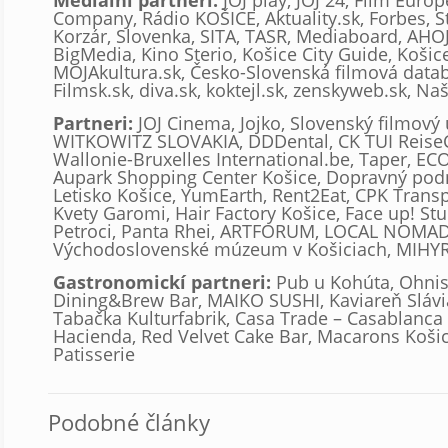
Mediálni partneri:
JOJ play, JOJ 24, Film Euro
Company, Rádio KOŠICE, Aktuality.sk, Forbes, St
Korzár, Slovenka, SITA, TASR, Mediaboard, AHOJ
BigMedia, Kino Sterio, Košice City Guide, Košice
MOJAkultura.sk, Česko-Slovenská filmová data
Filmsk.sk, diva.sk, koktejl.sk, zenskyweb.sk, Na
Partneri:
JOJ Cinema, Jojko, Slovenský filmový 
WITKOWITZ SLOVAKIA, DDDental, CK TUI ReiseC
Wallonie-Bruxelles International.be, Taper, EC
Aupark Shopping Center Košice, Dopravný podn
Letisko Košice, YumEarth, Rent2Eat, CPK Transp
Kvety Garomi, Hair Factory Košice, Face up! St
Petroci, Panta Rhei, ARTFORUM, LOCAL NOMAD
Východoslovenské múzeum v Košiciach, MIHY
Gastronomickí partneri:
Pub u Kohúta, Ohnis
Dining&Brew Bar, MAIKO SUSHI, Kaviareň Slávia
Tabačka Kulturfabrik, Casa Trade – Casablanca 
Hacienda, Red Velvet Cake Bar, Macarons Koši
Patisserie
Podobné články