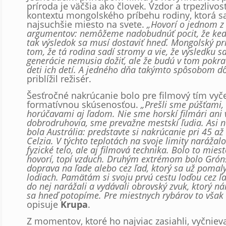
príroda je väčšia ako človek. Vzdor a trpezlivos
kontextu mongolského príbehu rodiny, ktorá sa
najsuchšie miesto na svete.
„Hovorí o jednom z
argumentov: nemôžeme nadobudnúť pocit, že keď
tak výsledok sa musí dostaviť hneď. Mongolský pr
tom, že tá rodina sadí stromy a vie, že výsledku s
generácie nemusia dožiť, ale že budú v tom pokrač
deti ich detí. A jedného dňa takýmto spôsobom d
priblížil režisér.
Šesťročné nakrúcanie bolo pre filmový tím vyč
formatívnou skúsenosťou.
„Prešli sme púšťami,
horúčavami aj ľadom. Nie sme horskí filmári ani 
dobrodruhovia, sme prevažne mestskí ľudia. Asi n
bola Austrália: predstavte si nakrúcanie pri 45 a
Celzia. V týchto teplotách na svoje limity narážal
fyzické telo, ale aj filmová technika. Bolo to mies
hovorí, topí vzduch. Druhým extrémom bolo Gróns
doprava na ľade alebo cez ľad, ktorý sa už pomaly
lodiach. Pamätám si svoju prvú cestu loďou cez ľa
do nej narážali a vydávali obrovský zvuk, ktorý n
sa hneď potopíme. Pre miestnych rybárov to však 
opisuje
Krupa
.
Z momentov, ktoré ho najviac zasiahli, vyčniev