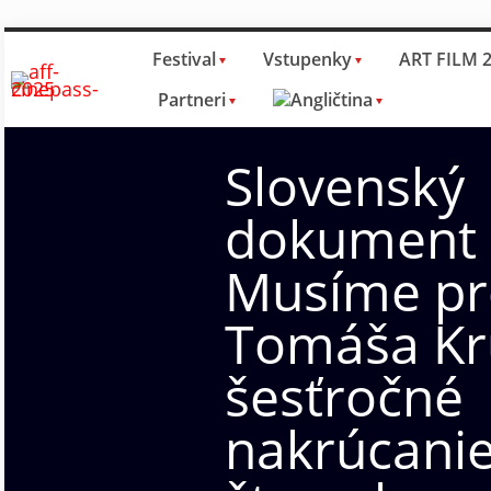
Festival
Vstupenky
ART FILM 
Partneri
Slovenský
dokument
Musíme pr
Tomáša Kr
šesťročné
nakrúcani