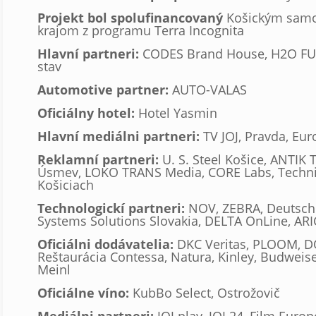
Projekt bol spolufinancovaný
Košickým sam
krajom z programu Terra Incognita
Hlavní partneri:
CODES Brand House, H2O FUN
stav
Automotive partner:
AUTO-VALAS
Oficiálny hotel:
Hotel Yasmin
Hlavní mediálni partneri:
TV JOJ, Pravda, Eur
Reklamní partneri:
U. S. Steel Košice, ANTIK
Úsmev, LOKO TRANS Media, CORE Labs, Technic
Košiciach
Technologickí partneri:
NOV, ZEBRA, Deutsc
Systems Solutions Slovakia, DELTA OnLine, A
Oficiálni dodávatelia:
DKC Veritas, PLOOM, 
Reštaurácia Contessa, Natura, Kinley, Budweise
Meinl
Oficiálne víno:
KubBo Select, Ostrožovič