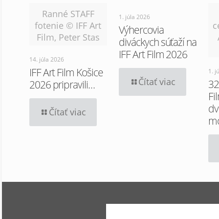
Ranné STAFF
1. júla 2026
fotenie © IFF Art
c
Výhercovia
Film, Peter Stas
diváckych súťaží na
IFF Art Film 2026
14. júla 2026
IFF Art Film Košice
1. j
Čítať viac
32
2026 pripravili…
Fi
dv
Čítať viac
m