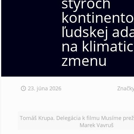
štyroch
kontinento
ľudskej ada
na klimati
zmenu
23. júna 2026
Značk
Tomáš Krupa. Delegácia k filmu Musíme prežiť
Marek Vavruš