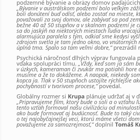
podzemné bývanie a obrazy domov padajúcich
„Bývanie v austrálskom podzemí bolo veľkým záž
boli donútení buď odísť, alebo zostať na mieste, 
považovali za svoj domov, ale zabývať sa pod zem
bežne 40 až 50 stupňov a v skalnom podzemí je c
sa do jaskýň na niektorých miestach ľudia vracajú,
alarmujúca paralela s tým, odkiaľ sme kedysi vyšl
zdrojom svetla je tam jedno okno, vo vnútorných 
úplná tma. Spalo sa tam veľmi dobre,“
prezradil r
Psychická náročnosť dlhých výprav fungovala 
vďaka spolupráci tímu.
„Vždy, keď som ja sám b
v úzkych, kameraman či zvukár ma potiahli hore a
musíme a že to dokážeme. A naopak, niekedy som
kopca ja. Tlak v 50 stupňoch ustojíte rýchlejšie ak
pochybností v tvorivom procese,“
povedal.
Globálny rozmer si
Krupa
plánuje udržať aj v 
„Pripravujeme film, ktorý bude o soli a o vzťahu ľ
tento vzťah formoval našu civilizáciu od minulost
ako bude formovať aj budúcnosť. Bude to taký ci
o tej najobyčajnejšej veci, ktorú máme všetci dom
považujeme za samozrejmosť,“
doplnil
Tomáš K