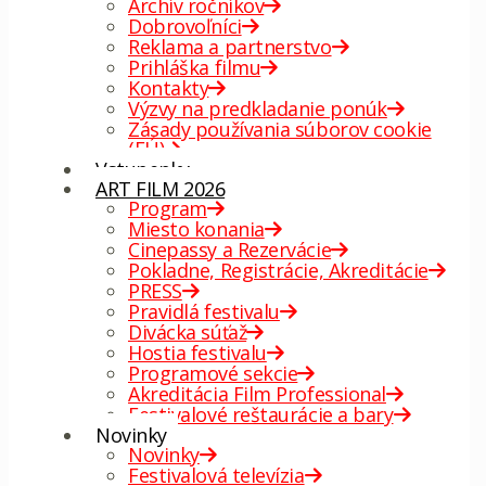
Archív ročníkov
Dobrovoľníci
Reklama a partnerstvo
Prihláška filmu
Kontakty
Výzvy na predkladanie ponúk
Zásady používania súborov cookie
(EÚ)
Vstupenky
ART FILM 2026
Program
Miesto konania
Cinepassy a Rezervácie
Pokladne, Registrácie, Akreditácie
PRESS
Pravidlá festivalu
Divácka súťaž
Hostia festivalu
Programové sekcie
Akreditácia Film Professional
Festivalové reštaurácie a bary
Novinky
Novinky
Festivalová televízia