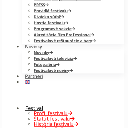
PRESS
Pravidlá festivalu
Divácka súťaž
Hostia festivalu
Programové sekcie
Akreditácia Film Professional
Festivalové reštaurácie a bary
Novinky
Novinky
Festivalová televízia
Fotogaléria
Festivalové noviny
Partneri
menu
✕
Festival
Profil festivalu
Štatút festivalu
História festivalu