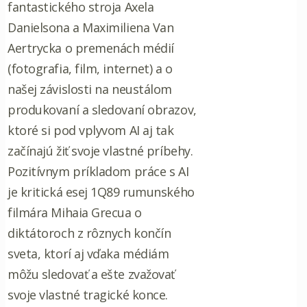
fantastického stroja Axela
Danielsona a Maximiliena Van
Aertrycka o premenách médií
(fotografia, film, internet) a o
našej závislosti na neustálom
produkovaní a sledovaní obrazov,
ktoré si pod vplyvom AI aj tak
začínajú žiť svoje vlastné príbehy.
Pozitívnym príkladom práce s AI
je kritická esej 1Q89 rumunského
filmára Mihaia Grecua o
diktátoroch z rôznych končín
sveta, ktorí aj vďaka médiám
môžu sledovať a ešte zvažovať
svoje vlastné tragické konce.