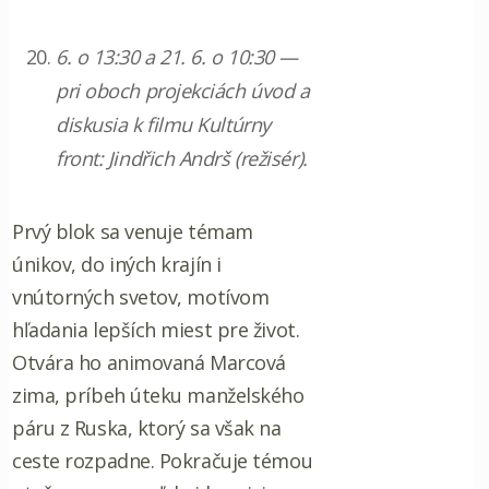
6. o 13:30 a 21. 6. o 10:30 —
pri oboch projekciách úvod a
diskusia k filmu Kultúrny
front: Jindřich Andrš (režisér).
Prvý blok sa venuje témam
únikov, do iných krajín i
vnútorných svetov, motívom
hľadania lepších miest pre život.
Otvára ho animovaná Marcová
zima, príbeh úteku manželského
páru z Ruska, ktorý sa však na
ceste rozpadne. Pokračuje témou