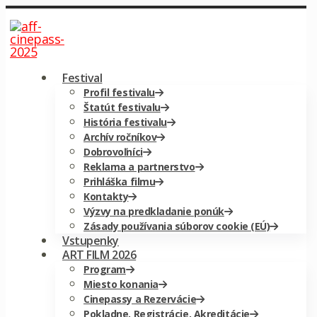
Festival
Profil festivalu
Štatút festivalu
História festivalu
Archív ročníkov
Dobrovoľníci
Reklama a partnerstvo
Prihláška filmu
Kontakty
Výzvy na predkladanie ponúk
Zásady používania súborov cookie (EÚ)
Vstupenky
ART FILM 2026
Program
Miesto konania
Cinepassy a Rezervácie
Pokladne, Registrácie, Akreditácie