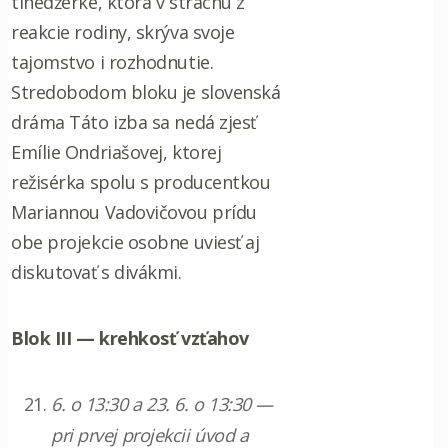
tínedžerke, ktorá v strachu z
reakcie rodiny, skrýva svoje
tajomstvo i rozhodnutie.
Stredobodom bloku je slovenská
dráma Táto izba sa nedá zjesť
Emílie Ondriašovej, ktorej
režisérka spolu s producentkou
Mariannou Vadovičovou prídu
obe projekcie osobne uviesť aj
diskutovať s divákmi.
Blok III — krehkosť vzťahov
6. o 13:30 a 23. 6. o 13:30 —
pri prvej projekcii úvod a