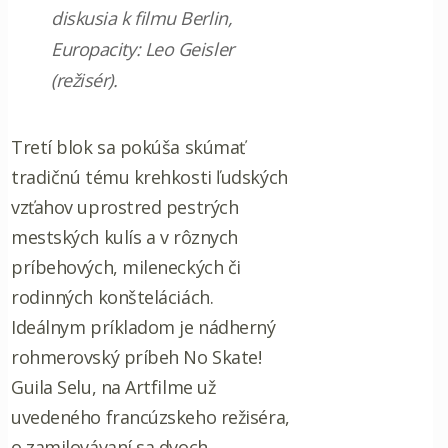
diskusia k filmu Berlin,
Europacity: Leo Geisler
(režisér).
Tretí blok sa pokúša skúmať
tradičnú tému krehkosti ľudských
vzťahov uprostred pestrých
mestských kulís a v rôznych
príbehových, mileneckých či
rodinných konšteláciách.
Ideálnym príkladom je nádherný
rohmerovský príbeh No Skate!
Guila Selu, na Artfilme už
uvedeného francúzskeho režiséra,
o zamilovávaní sa dvoch