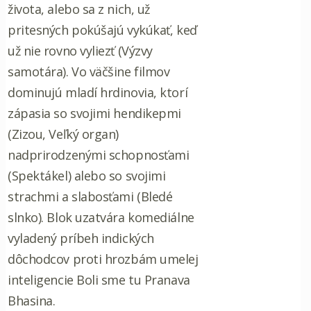
života, alebo sa z nich, už
pritesných pokúšajú vykúkať, keď
už nie rovno vyliezť (Výzvy
samotára). Vo väčšine filmov
dominujú mladí hrdinovia, ktorí
zápasia so svojimi hendikepmi
(Zizou, Veľký organ)
nadprirodzenými schopnosťami
(Spektákel) alebo so svojimi
strachmi a slabosťami (Bledé
slnko). Blok uzatvára komediálne
vyladený príbeh indických
dôchodcov proti hrozbám umelej
inteligencie Boli sme tu Pranava
Bhasina.