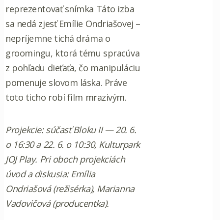
reprezentovať snímka Táto izba
sa nedá zjesť Emílie Ondriašovej –
nepríjemne tichá dráma o
groomingu, ktorá tému spracúva
z pohľadu dieťaťa, čo manipuláciu
pomenuje slovom láska. Práve
toto ticho robí film mrazivým.
Projekcie: súčasť Bloku II — 20. 6.
o 16:30 a 22. 6. o 10:30, Kulturpark
JOJ Play. Pri oboch projekciách
úvod a diskusia: Emília
Ondriašová (režisérka), Marianna
Vadovičová (producentka).