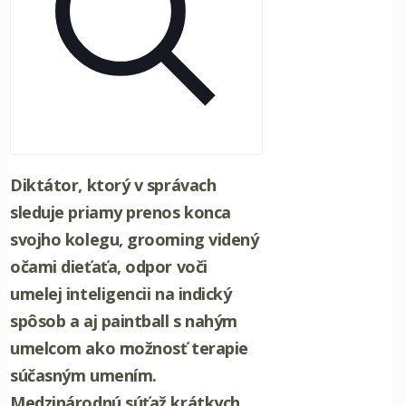
Diktátor, ktorý v správach
sleduje priamy prenos konca
svojho kolegu, grooming videný
očami dieťaťa, odpor voči
umelej inteligencii na indický
spôsob a aj paintball s nahým
umelcom ako možnosť terapie
súčasným umením.
Medzinárodnú súťaž krátkych