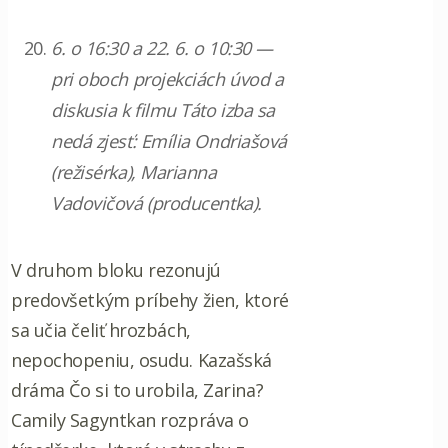
6. o 16:30 a 22. 6. o 10:30 —
pri oboch projekciách úvod a
diskusia k filmu Táto izba sa
nedá zjesť: Emília Ondriašová
(režisérka), Marianna
Vadovičová (producentka).
V druhom bloku rezonujú
predovšetkým príbehy žien, ktoré
sa učia čeliť hrozbách,
nepochopeniu, osudu. Kazašská
dráma Čo si to urobila, Zarina?
Camily Sagyntkan rozpráva o