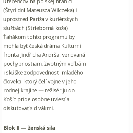
utečencov na poľskej hranici
(Štyri dni Mateusza Wilczeka) i
uprostred Paríža v kuriérskych
službách (Strieborná koža).
Ťahákom tohto programu by
mohla byť česká dráma Kulturní
fronta Jindřicha Andrša, venovaná
pochybnostiam, životným voľbám
i skúške zodpovednosti mladého
človeka, ktorý čelí vojne v jeho
rodnej krajine — režisér ju do
Košíc príde osobne uviesť a
diskutovať s divákmi.
Blok II — ženská sila