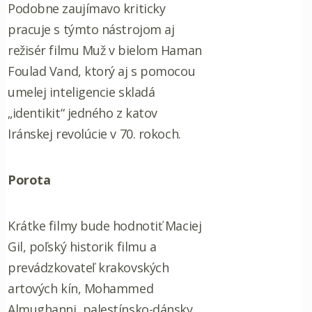
Podobne zaujímavo kriticky
pracuje s týmto nástrojom aj
režisér filmu Muž v bielom Haman
Foulad Vand, ktorý aj s pomocou
umelej inteligencie skladá
„identikit“ jedného z katov
Iránskej revolúcie v 70. rokoch.
Porota
Krátke filmy bude hodnotiť Maciej
Gil, poľský historik filmu a
prevádzkovateľ krakovských
artových kín, Mohammed
Almughanni, palestínsko-dánsky