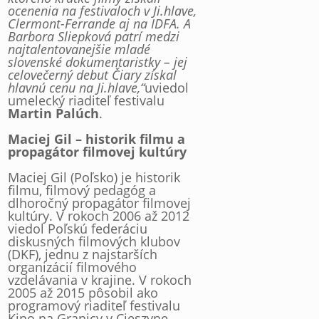
ocenenia na festivaloch v Ji.hlave,
Clermont-Ferrande aj na IDFA. A
Barbora Sliepková patrí medzi
najtalentovanejšie mladé
slovenské dokumentaristky – jej
celovečerný debut Čiary získal
hlavnú cenu na Ji.hlave,“
uviedol
umelecký riaditeľ festivalu
Martin Palúch
.
Maciej Gil – historik filmu a
propagátor filmovej kultúry
Maciej Gil (Poľsko) je historik
filmu, filmový pedagóg a
dlhoročný propagátor filmovej
kultúry. V rokoch 2006 až 2012
viedol Poľskú federáciu
diskusných filmových klubov
(DKF), jednu z najstarších
organizácií filmového
vzdelávania v krajine. V rokoch
2005 až 2015 pôsobil ako
programový riaditeľ festivalu
Kino na Granicy v Cieszyne,