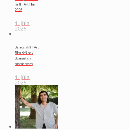
na IFF Art Film
2026
1. júla
2026
32. ročník IFF Art
Film Košice v
dvanástich
momentoch
1. júla
2026