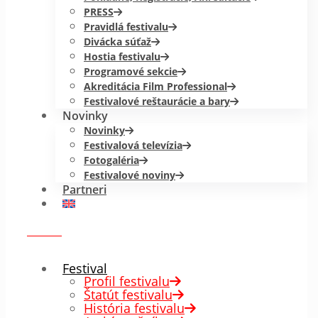
PRESS
Pravidlá festivalu
Divácka súťaž
Hostia festivalu
Programové sekcie
Akreditácia Film Professional
Festivalové reštaurácie a bary
Novinky
Novinky
Festivalová televízia
Fotogaléria
Festivalové noviny
Partneri
menu
✕
Festival
Profil festivalu
Štatút festivalu
História festivalu