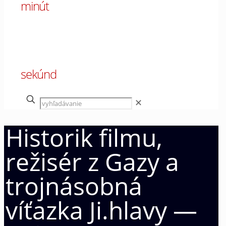
minút
00
sekúnd
✕
Historik filmu,
režisér z Gazy a
trojnásobná
víťazka Ji.hlavy —