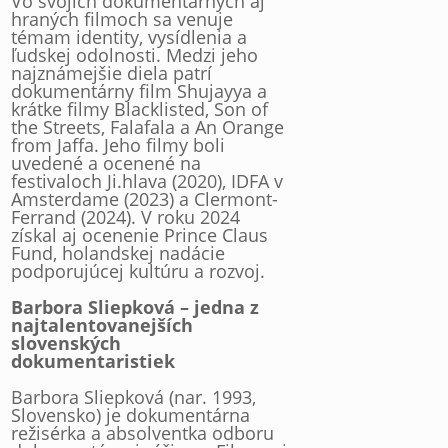
Vo svojich dokumentárnych aj
hraných filmoch sa venuje
témam identity, vysídlenia a
ľudskej odolnosti. Medzi jeho
najznámejšie diela patrí
dokumentárny film Shujayya a
krátke filmy Blacklisted, Son of
the Streets, Falafala a An Orange
from Jaffa. Jeho filmy boli
uvedené a ocenené na
festivaloch Ji.hlava (2020), IDFA v
Amsterdame (2023) a Clermont-
Ferrand (2024). V roku 2024
získal aj ocenenie Prince Claus
Fund, holandskej nadácie
podporujúcej kultúru a rozvoj.
Barbora Sliepková – jedna z
najtalentovanejších
slovenských
dokumentaristiek
Barbora Sliepková (nar. 1993,
Slovensko) je dokumentárna
režisérka a absolventka odboru