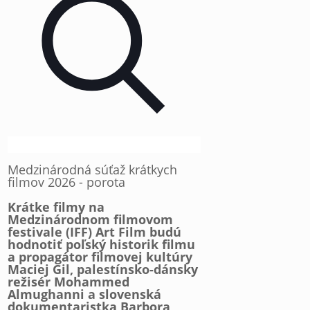
Medzinárodná súťaž krátkych
filmov 2026 - porota
Krátke filmy na
Medzinárodnom filmovom
festivale (IFF) Art Film budú
hodnotiť poľský historik filmu
a propagátor filmovej kultúry
Maciej Gil, palestínsko-dánsky
režisér Mohammed
Almughanni a slovenská
dokumentaristka Barbora