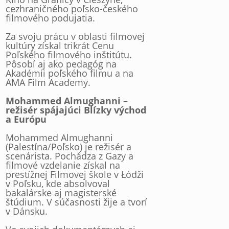
cezhraničného poľsko-českého
filmového podujatia.
Za svoju prácu v oblasti filmovej
kultúry získal trikrát Cenu
Poľského filmového inštitútu.
Pôsobí aj ako pedagóg na
Akadémii poľského filmu a na
AMA Film Academy.
Mohammed Almughanni –
režisér spájajúci Blízky východ
a Európu
Mohammed Almughanni
(Palestína/Poľsko) je režisér a
scenárista. Pochádza z Gazy a
filmové vzdelanie získal na
prestížnej Filmovej škole v Łódži
v Poľsku, kde absolvoval
bakalárske aj magisterské
štúdium. V súčasnosti žije a tvorí
v Dánsku.