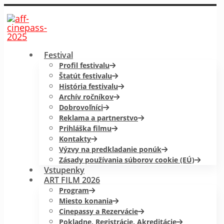
Festival
Profil festivalu
Štatút festivalu
História festivalu
Archív ročníkov
Dobrovoľníci
Reklama a partnerstvo
Prihláška filmu
Kontakty
Výzvy na predkladanie ponúk
Zásady používania súborov cookie (EÚ)
Vstupenky
ART FILM 2026
Program
Miesto konania
Cinepassy a Rezervácie
Pokladne, Registrácie, Akreditácie