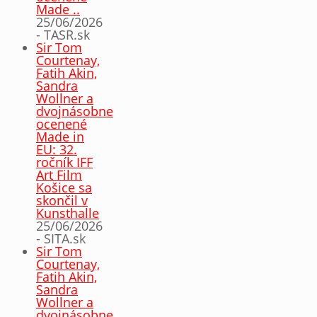
Made ..
25/06/2026
- TASR.sk
Sir Tom
Courtenay,
Fatih Akin,
Sandra
Wollner a
dvojnásobne
ocenené
Made in
EU: 32.
ročník IFF
Art Film
Košice sa
skončil v
Kunsthalle
25/06/2026
- SITA.sk
Sir Tom
Courtenay,
Fatih Akin,
Sandra
Wollner a
dvojnásobne