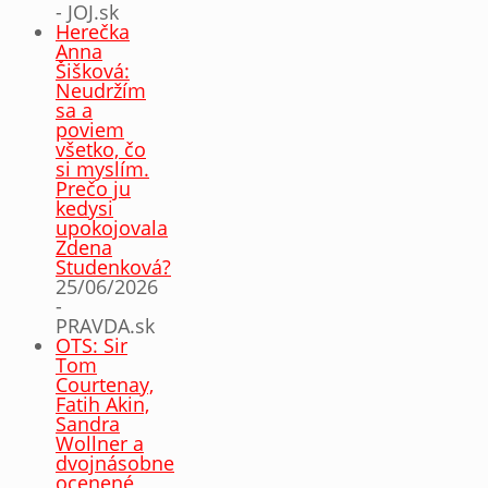
- JOJ.sk
Herečka
Anna
Šišková:
Neudržím
sa a
poviem
všetko, čo
si myslím.
Prečo ju
kedysi
upokojovala
Zdena
Studenková?
25/06/2026
-
PRAVDA.sk
OTS: Sir
Tom
Courtenay,
Fatih Akin,
Sandra
Wollner a
dvojnásobne
ocenené