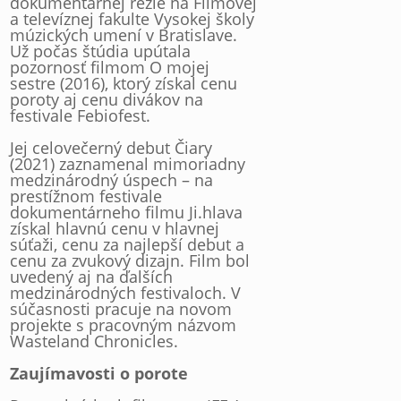
dokumentárnej réžie na Filmovej
a televíznej fakulte Vysokej školy
múzických umení v Bratislave.
Už počas štúdia upútala
pozornosť filmom O mojej
sestre (2016), ktorý získal cenu
poroty aj cenu divákov na
festivale Febiofest.
Jej celovečerný debut Čiary
(2021) zaznamenal mimoriadny
medzinárodný úspech – na
prestížnom festivale
dokumentárneho filmu Ji.hlava
získal hlavnú cenu v hlavnej
súťaži, cenu za najlepší debut a
cenu za zvukový dizajn. Film bol
uvedený aj na ďalších
medzinárodných festivaloch. V
súčasnosti pracuje na novom
projekte s pracovným názvom
Wasteland Chronicles.
Zaujímavosti o porote