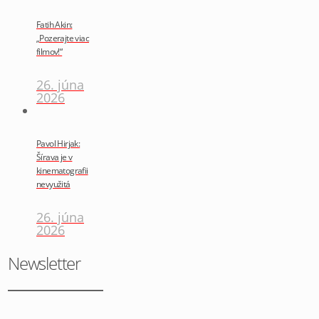
Fatih Akin:
„Pozerajte viac
filmov!“
26. júna
2026
Pavol Hirjak:
Šírava je v
kinematografii
nevyužitá
26. júna
2026
Newsletter