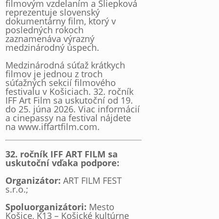
filmovým vzdelaním a Sliepková
reprezentuje slovenský
dokumentárny film, ktorý v
posledných rokoch
zaznamenáva výrazný
medzinárodný úspech.
Medzinárodná súťaž krátkych
filmov je jednou z troch
súťažných sekcií filmového
festivalu v Košiciach. 32. ročník
IFF Art Film sa uskutoční od 19.
do 25. júna 2026. Viac informácií
a cinepassy na festival nájdete
na www.iffartfilm.com.
32. ročník IFF ART FILM sa
uskutoční vďaka podpore:
Organizátor:
ART FILM FEST
s.r.o.;
Spoluorganizátori:
Mesto
Košice, K13 – Košické kultúrne