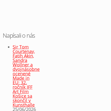
Napísali o nás
Sir Tom
Courtenay,
Fatih Akin,
Sandra
Wollner a
dvojnásobne
ocenené
Made in
EU: 32.
ročník IFF
Art Film
Košice sa
skončil v
Kunsthalle
25/06/2026