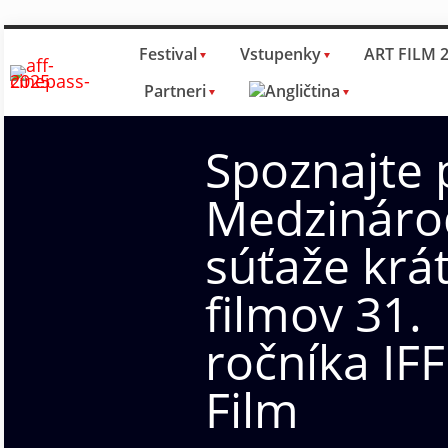
Festival
Vstupenky
ART FILM 
Partneri
Spoznajte 
Medzináro
súťaže krá
filmov 31.
ročníka IFF
Film