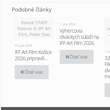
Podobné články
Ranné STAFF
1. júla 2026
fotenie © IFF Art
c
Výhercovia
Film, Peter Stas
diváckych súťaží na
IFF Art Film 2026
14. júla 2026
IFF Art Film Košice
1. j
Čítať viac
32
2026 pripravili…
Fi
dv
Čítať viac
m