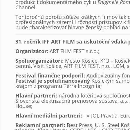
produkcii dokumentárneho cyklu
Enigmele Rom
Channel.
Tohtoročnú porotu súťaže krátkych filmov tak
profesionálnych zázemí i rôznosti prístupov k 
bude charakterizovať hlavne ženský pohľad na 
31. ročník IFF ART FILM sa uskutoční vďaka 
Organizátor:
ART FILM FEST s.r.o.;
Spoluorganizátori:
Mesto Košice, K13 – Košic
centrá, Visit Košice, ART FILM FEST, n.o., LGM, s
Festival finančne podporil:
Audiovizuálny fo
Festival je spolufinancovaný
Košickým sam
krajom z programu Terra Incognita;
Hlavní partneri:
národná lotériová spoločnosť
Slovenská elektrizačná prenosová sústava, a.s
House;
Hlavní mediálni partneri:
TV JOJ, Pravda, Euro
Reklamní partneri:
Best Press, U. S. Steel Ko