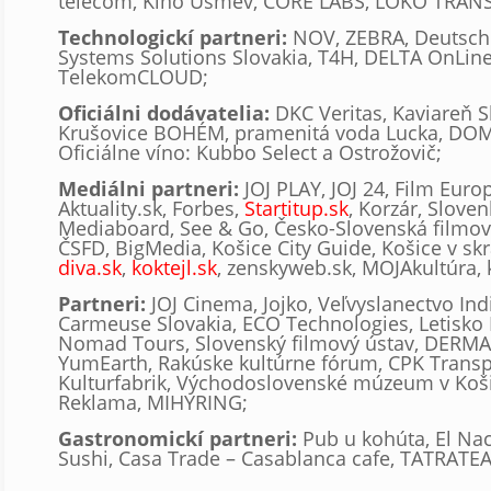
telecom, Kino Úsmev, CORE LABS, LOKO TRANS
Technologickí partneri:
NOV, ZEBRA, Deutsc
Systems Solutions Slovakia, T4H, DELTA OnLin
TelekomCLOUD;
Oficiálni dodávatelia:
DKC Veritas, Kaviareň 
Krušovice BOHÉM, pramenitá voda Lucka, DO
Oficiálne víno: Kubbo Select a Ostrožovič;
Mediálni partneri:
JOJ PLAY, JOJ 24, Film Euro
Aktuality.sk, Forbes,
Startitup.sk
, Korzár, Sloven
Mediaboard, See & Go, Česko-Slovenská filmov
ČSFD, BigMedia, Košice City Guide, Košice v sk
diva.sk
,
koktejl.sk
, zenskyweb.sk, MOJAkultúra, k
Partneri:
JOJ Cinema, Jojko, Veľvyslanectvo Indi
Carmeuse Slovakia, ECO Technologies, Letisko 
Nomad Tours, Slovenský filmový ústav, DERMA
YumEarth, Rakúske kultúrne fórum, CPK Transp
Kulturfabrik, Východoslovenské múzeum v Koši
Reklama, MIHYRING;
Gastronomickí partneri:
Pub u kohúta, El Nac
Sushi, Casa Trade – Casablanca cafe, TATRATE