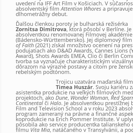
uvedení na IFF Art Film v Košiciach. V súčasno
absolventský film
Attention Whores
a pripravuje
dlhometrážny debut.
Ďalšou členkou poroty je bulharská režisérka
Zornitsa Dimitrova
, ktorá pôsobí v Berlíne. Je
absolventkou renomovanej Filmovej akadémie
(Bádensko-Württembersko). Jej diplomový fil
of Faith
(2021) získal množstvo ocenení na pres
podujatiach ako D&AD Awards, Cannes Lions (
Award), Shots Awards EMEA, Clio či Berlin Comm
tvorba sa vyznačuje charakteristickým vizuáln
dôrazom na výrazné postavy a citom pre žens
rebelským podtónom.
Trojicu uzatvára maďarská fil
Timea Huszár
. Svoju kariéru 
asistentka produkcie na veľkých filmových me
projektoch, ako
Dune
,
Wonder Woman
,
Red Spar
Continental
či
Halo
. Je absolventkou prestížnej 
Film and Television School a v roku 2023 abso
program zameraný na právne a finančné aspek
koprodukcie na Erich Pommer Institute. V upl
pôsobila ako service producentka talianskeho
filmu
Vita Mia
, natáčaného v Transylvánii, a pod