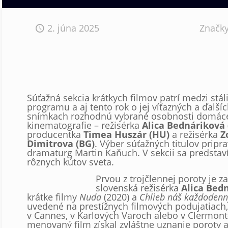
2. júna 2025
Značk
Súťažná sekcia krátkych filmov patrí medzi stál
programu a aj tento rok o jej víťazných a ďalš
snímkach rozhodnú vybrané osobnosti domácej
kinematografie – režisérka
Alica Bednáriková 
producentka
Timea Huszár
(HU)
a režisérka
Z
Dimitrova (BG)
. Výber súťažných titulov pripra
dramaturg Martin Kaňuch. V sekcii sa predstaví
rôznych kútov sveta.
Prvou z trojčlennej poroty je z
slovenská režisérka
Alica Bed
krátke filmy
Nuda
(2020) a
Chlieb náš každodenn
uvedené na prestížnych filmových podujatiach, 
v Cannes, v Karlových Varoch alebo v Clermont
menovaný film získal zvláštne uznanie poroty 