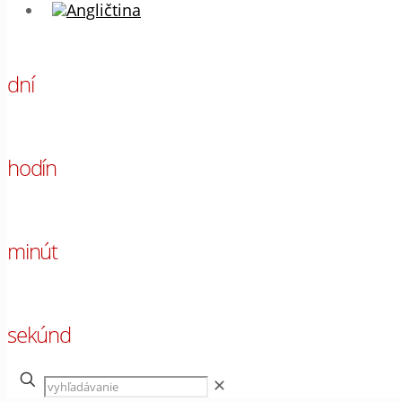
00
dní
00
hodín
00
minút
00
sekúnd
✕