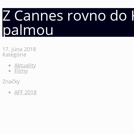
Z Cannes rovno do 
palmou
17. júna 2018
Kategórie
Aktuality
Filmy
Značky
AFF 2018