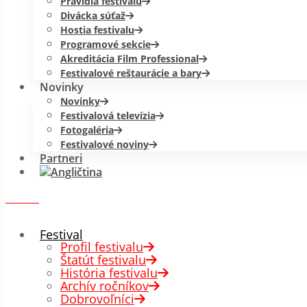
Pravidlá festivalu
Divácka súťaž
Hostia festivalu
Programové sekcie
Akreditácia Film Professional
Festivalové reštaurácie a bary
Novinky
Novinky
Festivalová televízia
Fotogaléria
Festivalové noviny
Partneri
menu
✕
Festival
Profil festivalu
Štatút festivalu
História festivalu
Archív ročníkov
Dobrovoľníci