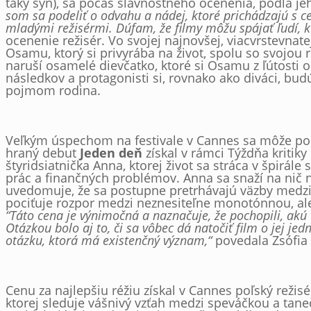
taký syn), sa počas slávnostného ocenenia, podľa jeh
som sa podeliť o odvahu a nádej, ktoré prichádzajú s c
mladými režisérmi. Dúfam, že filmy môžu spájať ľudí, kt
ocenenie režisér. Vo svojej najnovšej, viacvrstevna
Osamu, ktorý si privyrába na život, spolu so svojou
naruší osamelé dievčatko, ktoré si Osamu z ľútosti 
následkov a protagonisti si, rovnako ako diváci, bu
pojmom rodina.
Veľkým úspechom na festivale v Cannes sa môže pochv
hraný debut
Jeden deň
získal v rámci Týždňa kritiky
štyridsiatnička Anna, ktorej život sa stráca v špirále 
prác a finančných problémov. Anna sa snaží na nič n
uvedomuje, že sa postupne pretrhávajú väzby medzi 
pociťuje rozpor medzi neznesiteľne monotónnou, al
“Táto cena je výnimočná a naznačuje, že pochopili, akú
Otázkou bolo aj to, či sa vôbec dá natočiť film o jej j
otázku, ktorá má existenčný význam,“
povedala Zsófia S
Cenu za najlepšiu réžiu získal v Cannes poľský reži
ktorej sleduje vášnivý vzťah medzi speváčkou a tan