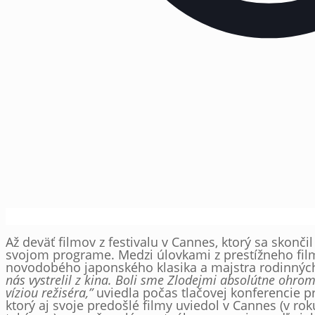
Až deväť filmov z festivalu v Cannes, ktorý sa skonči
svojom programe. Medzi úlovkami z prestížneho fi
novodobého japonského klasika a majstra rodinnýc
nás vystrelil z kina. Boli sme Zlodejmi absolútne ohro
víziou režiséra,”
uviedla počas tlačovej konferencie p
ktorý aj svoje predošlé filmy uviedol v Cannes (v ro