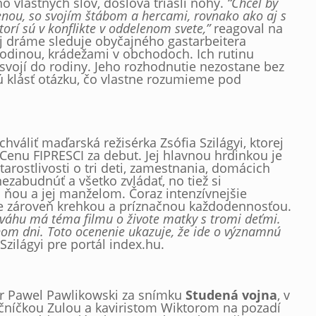
o vlastných slov, doslova triasli nohy.
“Chcel by
enou, so svojím štábom a hercami, rovnako ako aj s
orí sú v konflikte v oddelenom svete,”
reagoval na
tej dráme sleduje obyčajného gastarbeitera
 rodinou, krádežami v obchodoch. Ich rutinu
osvojí do rodiny. Jeho rozhodnutie nezostane bez
dú klásť otázku, čo vlastne rozumieme pod
áliť maďarská režisérka Zsófia Szilágyi, ktorej
 Cenu FIPRESCI za debut. Jej hlavnou hrdinkou je
starostlivosti o tri deti, zamestnania, domácich
ezabudnúť a všetko zvládať, no tiež si
ňou a jej manželom. Čoraz intenzívnejšie
e zároveň krehkou a príznačnou každodennosťou.
 váhu má téma filmu o živote matky s tromi deťmi.
ednom dni. Toto ocenenie ukazuje, že ide o významnú
zilágyi pre portál index.hu.
sér Pawel Pawlikowski za snímku
Studená vojna
, v
ečníčkou Zulou a kaviristom Wiktorom na pozadí