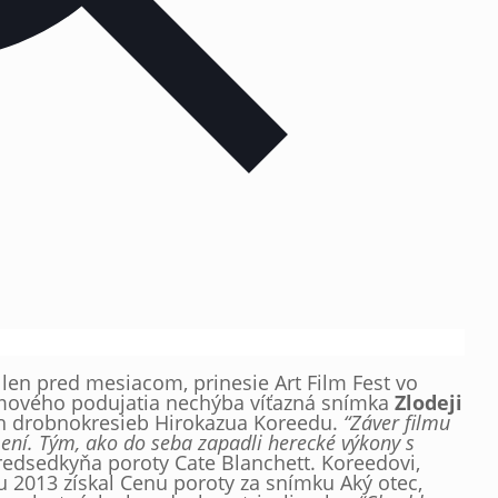
l len pred mesiacom, prinesie Art Film Fest vo
lmového podujatia nechýba víťazná snímka
Zlodeji
h drobnokresieb Hirokazua Koreedu.
“Záver filmu
mení. Tým, ako do seba zapadli herecké výkony s
redsedkyňa poroty Cate Blanchett. Koreedovi,
ku 2013 získal Cenu poroty za snímku Aký otec,