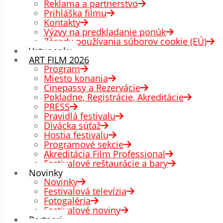
Reklama a partnerstvo
Prihláška filmu
Kontakty
Výzvy na predkladanie ponúk
Zásady používania súborov cookie (EÚ)
Vstupenky
ART FILM 2026
Program
Miesto konania
Cinepassy a Rezervácie
Pokladne, Registrácie, Akreditácie
PRESS
Pravidlá festivalu
Divácka súťaž
Hostia festivalu
Programové sekcie
Akreditácia Film Professional
Festivalové reštaurácie a bary
Novinky
Novinky
Festivalová televízia
Fotogaléria
Festivalové noviny
Partneri