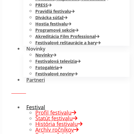
PRESS
Pravidlá festivalu
Divácka súťaž
Hostia festivalu
Programové sekcie
Akreditácia Film Professional
Festivalové reštaurácie a bary
Novinky
Novinky
Festivalová televízia
Fotogaléria
Festivalové noviny
Partneri
menu
✕
Festival
Profil festivalu
Štatút festivalu
História festivalu
Archív ročníkov