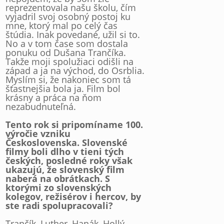
reprezentovala našu školu, čím
vyjadril svoj osobný postoj ku
mne, ktorý mal po celý čas
štúdia. Inak povedané, užil si to.
No a v tom čase som dostala
ponuku od Dušana Trančíka.
Takže moji spolužiaci odišli na
západ a ja na východ, do Osrblia.
Myslím si, že nakoniec som tá
šťastnejšia bola ja. Film bol
krásny a práca na ňom
nezabudnuteľná.
Tento rok si pripomíname 100.
výročie vzniku
Československa. Slovenské
filmy boli dlho v tieni tých
českých, posledné roky však
ukazujú, že slovenský film
naberá na obrátkach. S
ktorými zo slovenských
kolegov, režisérov i hercov, by
ste radi spolupracovali?
Trančík, Luther, Hanák, Hollý,