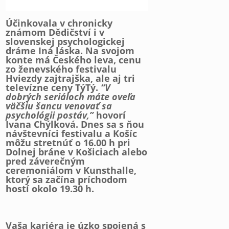
Účinkovala v chronicky
známom Dědičství i v
slovenskej psychologickej
dráme Iná láska. Na svojom
konte má Českého leva, cenu
zo ženevského festivalu
Hviezdy zajtrajška, ale aj tri
televízne ceny TýTý.
“V
dobrých seriáloch máte oveľa
väčšiu šancu venovať sa
psychológii postáv,”
hovorí
Ivana Chýlková. Dnes sa s ňou
návštevníci festivalu a Košíc
môžu stretnúť o 16.00 h pri
Dolnej bráne v Košiciach alebo
pred záverečným
ceremoniálom v Kunsthalle,
ktorý sa začína príchodom
hostí okolo 19.30 h.
Vaša kariéra je úzko spojená s