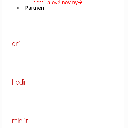
Festivalové noviny
Partneri
00
dní
00
hodín
00
minút