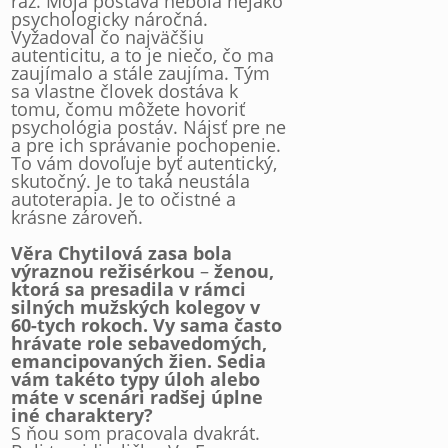
raz. Moja postava nebola nejako
psychologicky náročná.
Vyžadoval čo najväčšiu
autenticitu, a to je niečo, čo ma
zaujímalo a stále zaujíma. Tým
sa vlastne človek dostáva k
tomu, čomu môžete hovoriť
psychológia postáv. Nájsť pre ne
a pre ich správanie pochopenie.
To vám dovoľuje byť autentický,
skutočný. Je to taká neustála
autoterapia. Je to očistné a
krásne zároveň.
Věra Chytilová zasa bola
výraznou režisérkou
–
ženou,
ktorá sa presadila v rámci
silných mužských kolegov v
60-tych rokoch. Vy sama často
hrávate role sebavedomých,
emancipovaných žien. Sedia
vám takéto typy úloh alebo
máte v scenári radšej úplne
iné charaktery?
S ňou som pracovala dvakrát.