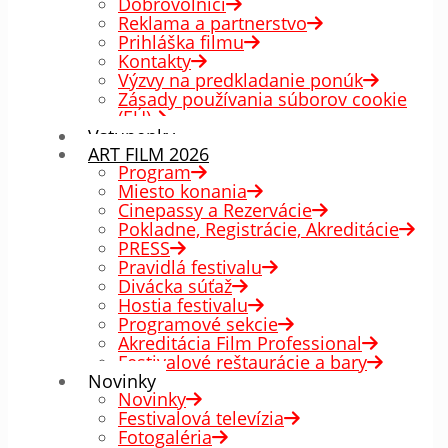
Dobrovoľníci
Reklama a partnerstvo
Prihláška filmu
Kontakty
Výzvy na predkladanie ponúk
Zásady používania súborov cookie
(EÚ)
Vstupenky
ART FILM 2026
Program
Miesto konania
Cinepassy a Rezervácie
Pokladne, Registrácie, Akreditácie
PRESS
Pravidlá festivalu
Divácka súťaž
Hostia festivalu
Programové sekcie
Akreditácia Film Professional
Festivalové reštaurácie a bary
Novinky
Novinky
Festivalová televízia
Fotogaléria