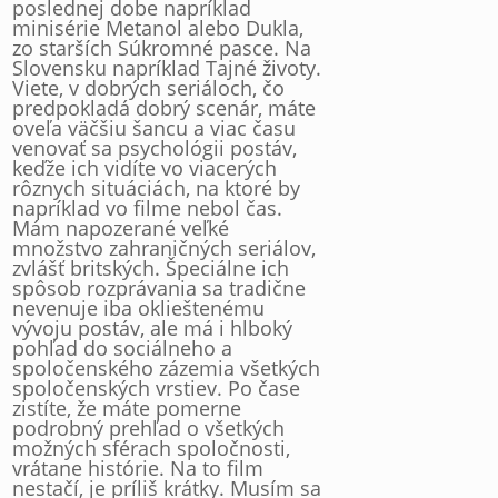
poslednej dobe napríklad
minisérie Metanol alebo Dukla,
zo starších Súkromné pasce. Na
Slovensku napríklad Tajné životy.
Viete, v dobrých seriáloch, čo
predpokladá dobrý scenár, máte
oveľa väčšiu šancu a viac času
venovať sa psychológii postáv,
keďže ich vidíte vo viacerých
rôznych situáciách, na ktoré by
napríklad vo filme nebol čas.
Mám napozerané veľké
množstvo zahraničných seriálov,
zvlášť britských. Špeciálne ich
spôsob rozprávania sa tradične
nevenuje iba oklieštenému
vývoju postáv, ale má i hlboký
pohľad do sociálneho a
spoločenského zázemia všetkých
spoločenských vrstiev. Po čase
zistíte, že máte pomerne
podrobný prehľad o všetkých
možných sférach spoločnosti,
vrátane histórie. Na to film
nestačí, je príliš krátky. Musím sa