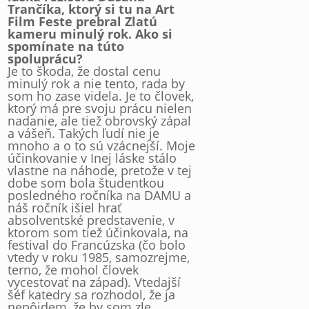
Trančíka, ktorý si tu na Art
Film Feste prebral Zlatú
kameru minulý rok. Ako si
spomínate na túto
spoluprácu?
Je to škoda, že dostal cenu
minulý rok a nie tento, rada by
som ho zase videla. Je to človek,
ktorý má pre svoju prácu nielen
nadanie, ale tiež obrovský zápal
a vášeň. Takých ľudí nie je
mnoho a o to sú vzácnejší. Moje
účinkovanie v Inej láske stálo
vlastne na náhode, pretože v tej
dobe som bola študentkou
posledného ročníka na DAMU a
náš ročník išiel hrať
absolventské predstavenie, v
ktorom som tiež účinkovala, na
festival do Francúzska (čo bolo
vtedy v roku 1985, samozrejme,
terno, že mohol človek
vycestovať na západ). Vtedajší
šéf katedry sa rozhodol, že ja
nepôjdem, že by som zle