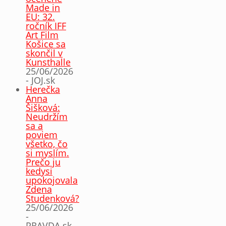
Made in
EU: 32.
ročník IFF
Art Film
Košice sa
skončil v
Kunsthalle
25/06/2026
- JOJ.sk
Herečka
Anna
Šišková:
Neudržím
sa a
poviem
všetko, čo
si myslím.
Prečo ju
kedysi
upokojovala
Zdena
Studenková?
25/06/2026
-
PRAVDA.sk