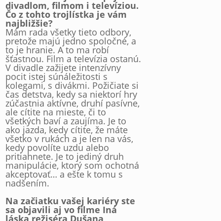
divadlom, filmom i televíziou.
Čo z tohto trojlístka je vám
najbližšie?
Mám rada všetky tieto odbory,
pretože majú jedno spoločné, a
to je hranie. A to ma robí
šťastnou. Film a televízia ostanú.
V divadle zažijete intenzívny
pocit istej súnáležitosti s
kolegami, s divákmi. Požičiate si
čas detstva, kedy sa niektorí hry
zúčastnia aktívne, druhí pasívne,
ale cítite na mieste, či to
všetkých baví a zaujíma. Je to
ako jazda, kedy cítite, že máte
všetko v rukách a je len na vás,
kedy povolíte uzdu alebo
pritiahnete. Je to jediný druh
manipulácie, ktorý som ochotná
akceptovať… a ešte k tomu s
nadšením.
Na začiatku vašej kariéry ste
sa objavili aj vo filme Iná
láska režiséra Dušana