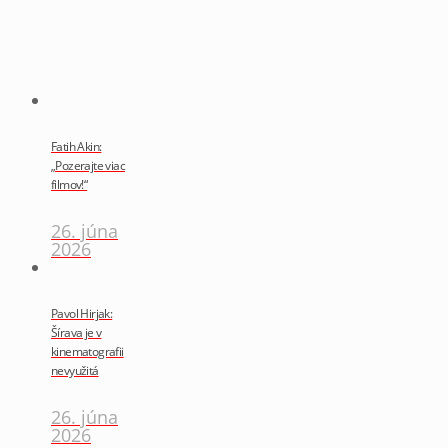
Fatih Akin:
„Pozerajte viac
filmov!“
26. júna
2026
Pavol Hirjak:
Šírava je v
kinematografii
nevyužitá
26. júna
2026