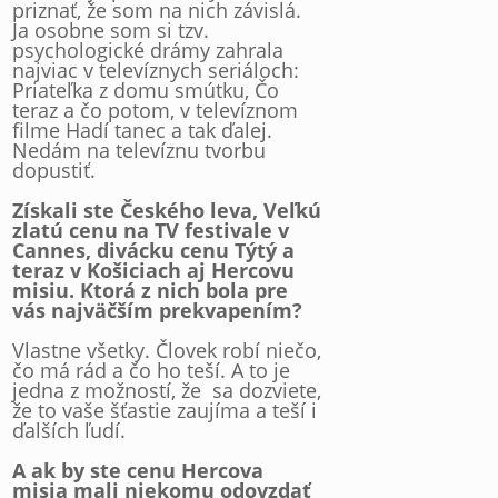
priznať, že som na nich závislá.
Ja osobne som si tzv.
psychologické drámy zahrala
najviac v televíznych seriáloch:
Priateľka z domu smútku, Čo
teraz a čo potom, v televíznom
filme Hadí tanec a tak ďalej.
Nedám na televíznu tvorbu
dopustiť.
Získali ste Českého leva, Veľkú
zlatú cenu na TV festivale v
Cannes, divácku cenu Týtý a
teraz v Košiciach aj Hercovu
misiu. Ktorá z nich bola pre
vás najväčším prekvapením?
Vlastne všetky. Človek robí niečo,
čo má rád a čo ho teší. A to je
jedna z možností, že sa dozviete,
že to vaše šťastie zaujíma a teší i
ďalších ľudí.
A ak by ste cenu Hercova
misia mali niekomu odovzdať