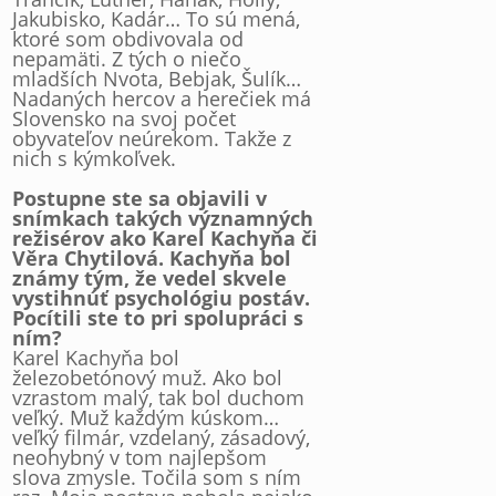
Jakubisko, Kadár… To sú mená,
ktoré som obdivovala od
nepamäti. Z tých o niečo
mladších Nvota, Bebjak, Šulík…
Nadaných hercov a herečiek má
Slovensko na svoj počet
obyvateľov neúrekom. Takže z
nich s kýmkoľvek.
Postupne ste sa objavili v
snímkach takých významných
režisérov ako Karel Kachyňa či
Věra Chytilová. Kachyňa bol
známy tým, že vedel skvele
vystihnúť psychológiu postáv.
Pocítili ste to pri spolupráci s
ním?
Karel Kachyňa bol
železobetónový muž. Ako bol
vzrastom malý, tak bol duchom
veľký. Muž každým kúskom…
veľký filmár, vzdelaný, zásadový,
neohybný v tom najlepšom
slova zmysle. Točila som s ním