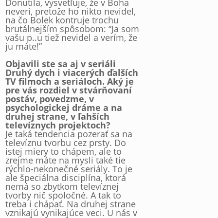
Donutila, vysvetľuje, že v Boha
neverí, pretože ho nikto nevidel,
na čo Bolek kontruje trochu
brutálnejším spôsobom: “Ja som
vašu p..u tiež nevidel a verím, že
ju máte!”
Objavili ste sa aj v seriáli
Druhý dych i viacerých ďalších
TV filmoch a seriáloch. Aký je
pre vás rozdiel v stvárňovaní
postáv, povedzme, v
psychologickej dráme a na
druhej strane, v ľahších
televíznych projektoch?
Je taká tendencia pozerať sa na
televíznu tvorbu cez prsty. Do
istej miery to chápem, ale to
zrejme máte na mysli také tie
rýchlo-nekonečné seriály. To je
ale špeciálna disciplína, ktorá
nemá so zbytkom televíznej
tvorby nič spoločné. A tak to
treba i chápať. Na druhej strane
vznikajú vynikajúce veci. U nás v