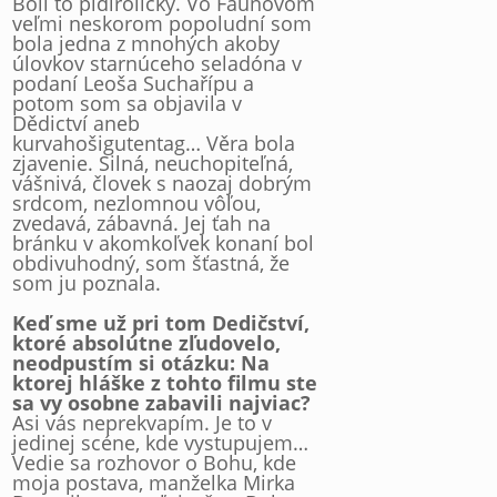
Boli to pidiroličky. Vo Faunovom
veľmi neskorom popoludní som
bola jedna z mnohých akoby
úlovkov starnúceho seladóna v
podaní Leoša Suchařípu a
potom som sa objavila v
Dědictví aneb
kurvahošigutentag… Věra bola
zjavenie. Silná, neuchopiteľná,
vášnivá, človek s naozaj dobrým
srdcom, nezlomnou vôľou,
zvedavá, zábavná. Jej ťah na
bránku v akomkoľvek konaní bol
obdivuhodný, som šťastná, že
som ju poznala.
Keď sme už pri tom Dedičství,
ktoré absolútne zľudovelo,
neodpustím si otázku: Na
ktorej hláške z tohto filmu ste
sa vy osobne zabavili najviac?
Asi vás neprekvapím. Je to v
jedinej scéne, kde vystupujem…
Vedie sa rozhovor o Bohu, kde
moja postava, manželka Mirka