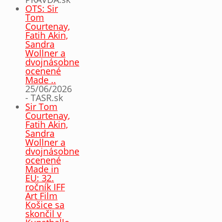
OTS: Sir
Tom
Courtenay,
Fatih Akin,
Sandra
Wollner a
dvojnásobne
ocenené
Made ..
25/06/2026
- TASR.sk
Sir Tom
Courtenay,
Fatih Akin,
Sandra
Wollner a
dvojnásobne
ocenené
Made in
EU: 32.
ročník IFF
Art Film
Košice sa
skončil v