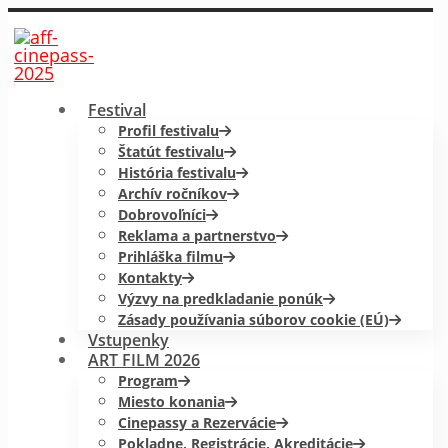
Festival
Profil festivalu
Štatút festivalu
História festivalu
Archív ročníkov
Dobrovoľníci
Reklama a partnerstvo
Prihláška filmu
Kontakty
Výzvy na predkladanie ponúk
Zásady používania súborov cookie (EÚ)
Vstupenky
ART FILM 2026
Program
Miesto konania
Cinepassy a Rezervácie
Pokladne, Registrácie, Akreditácie