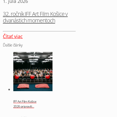
1. júla 2026
32. ročník IFF Art Film Košice v
dvanástich momentoch
Čítať viac
Ďalšie články
IFF Art Film Košice
2026 pripravili…