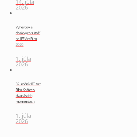
14. júla
2026
Výhercovia
diváckych súťaží
na IFF Art Film
2026
1. júla
2026
32. ročník IFF Art
Film Košice v
dvanástich
momentoch
1. júla
2026