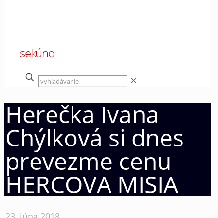
00
sekúnd
✕
Herečka Ivana
Chýlková si dnes
prevezme cenu
HERCOVA MISIA
23. júna 2018