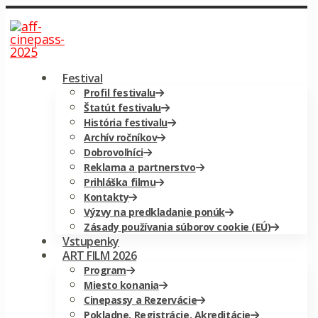
Festival
Profil festivalu
Štatút festivalu
História festivalu
Archív ročníkov
Dobrovoľníci
Reklama a partnerstvo
Prihláška filmu
Kontakty
Výzvy na predkladanie ponúk
Zásady používania súborov cookie (EÚ)
Vstupenky
ART FILM 2026
Program
Miesto konania
Cinepassy a Rezervácie
Pokladne, Registrácie, Akreditácie