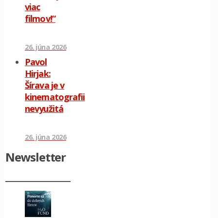
viac
filmov!“
26. júna 2026
Pavol
Hirjak:
Šírava je v
kinematografii
nevyužitá
26. júna 2026
Newsletter