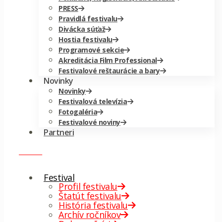
PRESS
Pravidlá festivalu
Divácka súťaž
Hostia festivalu
Programové sekcie
Akreditácia Film Professional
Festivalové reštaurácie a bary
Novinky
Novinky
Festivalová televízia
Fotogaléria
Festivalové noviny
Partneri
menu
✕
Festival
Profil festivalu
Štatút festivalu
História festivalu
Archív ročníkov