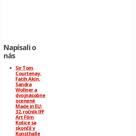
Napísali o
nás
Sir Tom
Courtenay,
Fatih Akin,
Sandra
Wollner a
dvojnásobne
ocenené
Made in EU:
32. ročník IFF
Art Film
Košice sa
skončil v
Kunsthalle