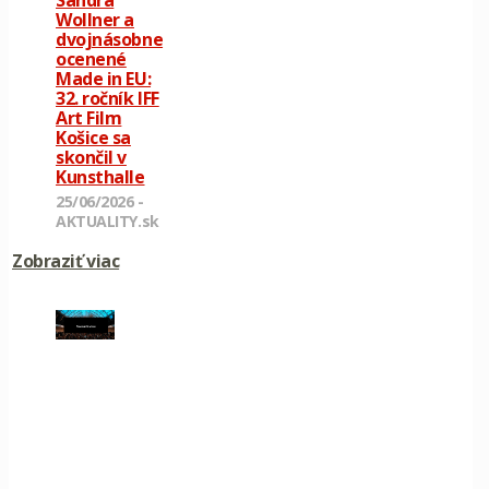
Sandra
Wollner a
dvojnásobne
ocenené
Made in EU:
32. ročník IFF
Art Film
Košice sa
skončil v
Kunsthalle
25/06/2026 -
AKTUALITY.sk
Zobraziť viac