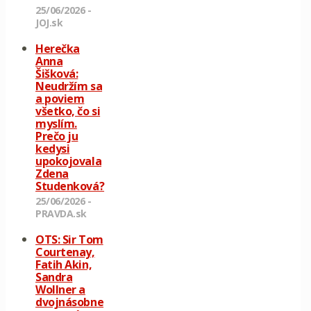
25/06/2026 -
JOJ.sk
Herečka
Anna
Šišková:
Neudržím sa
a poviem
všetko, čo si
myslím.
Prečo ju
kedysi
upokojovala
Zdena
Studenková?
25/06/2026 -
PRAVDA.sk
OTS: Sir Tom
Courtenay,
Fatih Akin,
Sandra
Wollner a
dvojnásobne