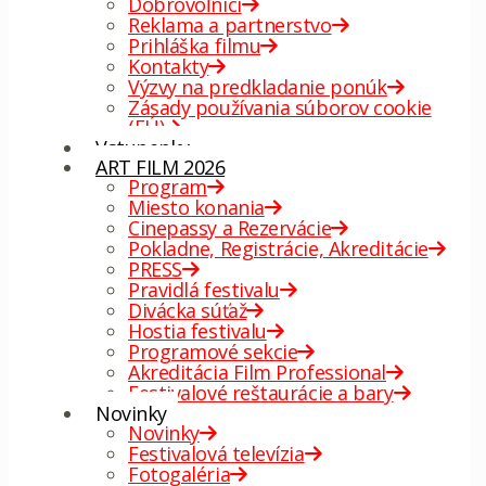
Dobrovoľníci
Reklama a partnerstvo
Prihláška filmu
Kontakty
Výzvy na predkladanie ponúk
Zásady používania súborov cookie
(EÚ)
Vstupenky
ART FILM 2026
Program
Miesto konania
Cinepassy a Rezervácie
Pokladne, Registrácie, Akreditácie
PRESS
Pravidlá festivalu
Divácka súťaž
Hostia festivalu
Programové sekcie
Akreditácia Film Professional
Festivalové reštaurácie a bary
Novinky
Novinky
Festivalová televízia
Fotogaléria