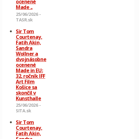
ocenené
Made ..
25/06/2026 -
TASR.sk
Sir Tom
Courtenay,
Fatih Akin,
Sandra
Wollner a
dvojnásobne
ocenené
Made in EU:
32. ročník IFF
Art Film
Košice sa
skončil v
Kunsthalle
25/06/2026 -
SITA.sk
Sir Tom
Courtenay,
Fatih Akin,