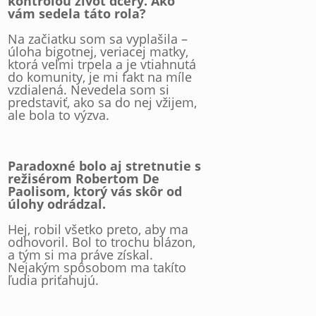
kontrolou život dcéry. Ako
vám sedela táto rola?
Na začiatku som sa vyplašila –
úloha bigotnej, veriacej matky,
ktorá veľmi trpela a je vtiahnutá
do komunity, je mi fakt na míle
vzdialená. Nevedela som si
predstaviť, ako sa do nej vžijem,
ale bola to výzva.
Paradoxné bolo aj stretnutie s
režisérom Robertom De
Paolisom, ktorý vás skôr od
úlohy odrádzal.
Hej, robil všetko preto, aby ma
odhovoril. Bol to trochu blázon,
a tým si ma práve získal.
Nejakým spôsobom ma takíto
ľudia priťahujú.