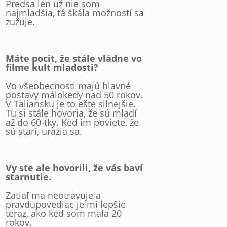
Predsa len už nie som
najmladšia, tá škála možností sa
zužuje.
Máte pocit, že stále vládne vo
filme kult mladosti?
Vo všeobecnosti majú hlavné
postavy málokedy nad 50 rokov.
V Taliansku je to ešte silnejšie.
Tu si stále hovoria, že sú mladí
až do 60-tky. Keď im poviete, že
sú starí, urazia sa.
Vy ste ale hovorili, že vás baví
starnutie.
Zatiaľ ma neotravuje a
pravdupovediac je mi lepšie
teraz, ako keď som mala 20
rokov.