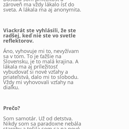
zároveň ma vždy lákalo ísť do
sveta. A lákala ma aj anonymita.
Viackrát ste vyhlásili, že ste
radšej, keď nie ste vo svetle
reflektorov.
Áno, vyhovuje mi to, nevyžívam
sa v tom. To je ťažšie na
Slovensku, je to malá krajina. A
lákala ma aj príležitosť
vybudovať si nové vzťahy a
priateľstvá, dalo mi to slobodu.
Vždy mi vyhovovali vzťahy na
diaľku.
Prečo?
Som samotár. Už od detstva.
Nikdy som sa paradoxne nebála
staroby a tešila som sa na nové