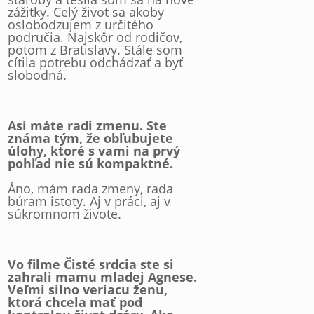
zážitky. Celý život sa akoby
oslobodzujem z určitého
područia. Najskôr od rodičov,
potom z Bratislavy. Stále som
cítila potrebu odchádzať a byť
slobodná.
Asi máte radi zmenu. Ste
známa tým, že obľubujete
úlohy, ktoré s vami na prvý
pohľad nie sú kompaktné.
Áno, mám rada zmeny, rada
búram istoty. Aj v práci, aj v
súkromnom živote.
Vo filme Čisté srdcia ste si
zahrali mamu mladej Agnese.
Veľmi silno veriacu ženu,
ktorá chcela mať pod