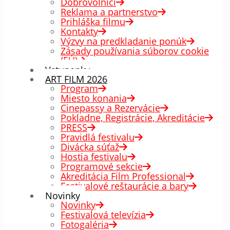
Dobrovoľníci
Reklama a partnerstvo
Prihláška filmu
Kontakty
Výzvy na predkladanie ponúk
Zásady používania súborov cookie
(EÚ)
Vstupenky
ART FILM 2026
Program
Miesto konania
Cinepassy a Rezervácie
Pokladne, Registrácie, Akreditácie
PRESS
Pravidlá festivalu
Divácka súťaž
Hostia festivalu
Programové sekcie
Akreditácia Film Professional
Festivalové reštaurácie a bary
Novinky
Novinky
Festivalová televízia
Fotogaléria