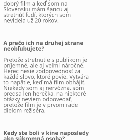
dobrý film a keď som na
Slovensku mám šancu aj
stretnúť ľudí, ktorých som
nevidela už 20 rokov.
A prečo ich na druhej strane
neobľubujete?
Pretože stretnutie s publikom je
príjemné, ale aj veľmi náročné.
Herec nesie zodpovednosť za
každé slovo, ktoré povie. Vytvára
to napätie, keď má film obhájiť.
Niekedy som aj nervózna, som
predsa len herečka, na niektoré
otázky neviem odpovedať,
pretože film je v prvom rade
dielom režiséra.
Kedy ste boli v kine naposledy
ako súkromná osoba?