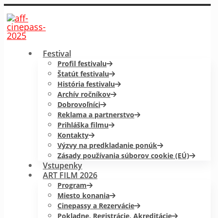
Festival
Profil festivalu
Štatút festivalu
História festivalu
Archív ročníkov
Dobrovoľníci
Reklama a partnerstvo
Prihláška filmu
Kontakty
Výzvy na predkladanie ponúk
Zásady používania súborov cookie (EÚ)
Vstupenky
ART FILM 2026
Program
Miesto konania
Cinepassy a Rezervácie
Pokladne, Registrácie, Akreditácie