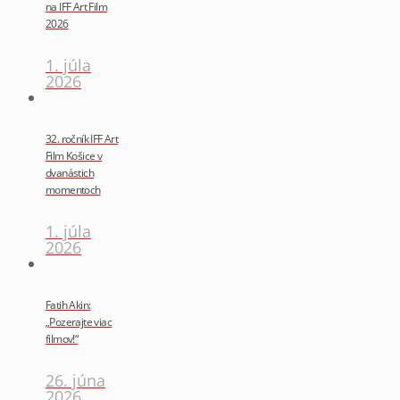
na IFF Art Film
2026
1. júla
2026
32. ročník IFF Art
Film Košice v
dvanástich
momentoch
1. júla
2026
Fatih Akin:
„Pozerajte viac
filmov!“
26. júna
2026