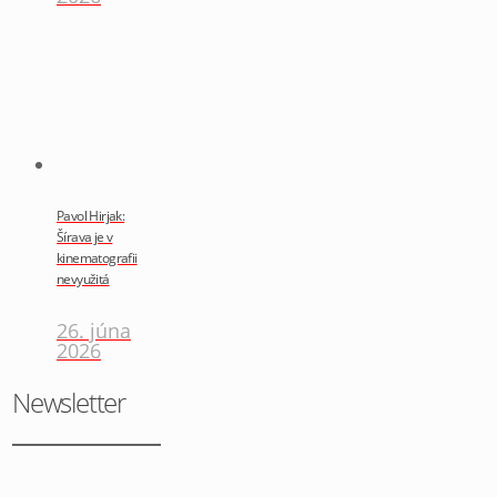
Pavol Hirjak:
Šírava je v
kinematografii
nevyužitá
26. júna
2026
Newsletter