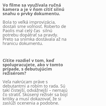
Vo filme sa využívala ručná
kamera a je v ňom cítiť silnú
snahu o prvky dokumentu.
Bola to veľká improvizácia,
dostali sme voľnosť. Roberto de
Paolis mal celý čas silnú
potrebu dopátrať sa pravdy.
Preto sa snímka dostávala až na
hranicu dokumentu.
Cítite rozdiel v tom, keď
spolupracujete, ako v tomto
prípade, s debutujúcim
režisérom?
Veľa nakrúcam práve s
debutantmi a robím to rada. Sú
takí čistejší, odvážnejší – nemajú
čo stratiť. Skúsený režisér sa bojí
kritiky a musí dokazovať, že si
zaslúži ocenenia a podobne.