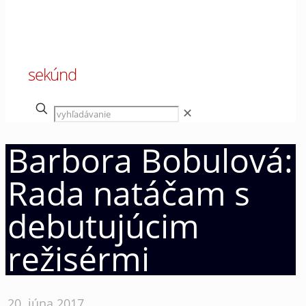
00
sekúnd
✕
Barbora Bobulová:
Rada natáčam s
debutujúcim
režisérmi
20. júna 2017