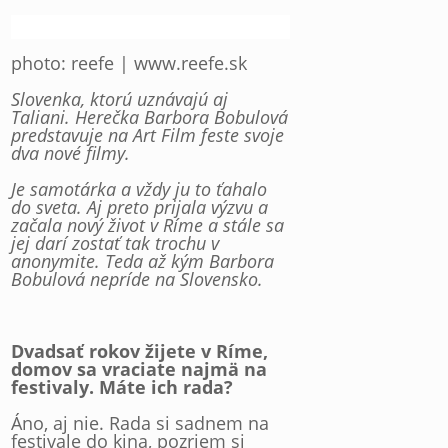
photo: reefe | www.reefe.sk
Slovenka, ktorú uznávajú aj
Taliani. Herečka Barbora Bobulová
predstavuje na Art Film feste svoje
dva nové filmy.
Je samotárka a vždy ju to ťahalo
do sveta. Aj preto prijala výzvu a
začala nový život v Ríme a stále sa
jej darí zostať tak trochu v
anonymite. Teda až kým Barbora
Bobulová nepríde na Slovensko.
Dvadsať rokov žijete v Ríme,
domov sa vraciate najmä na
festivaly. Máte ich rada?
Áno, aj nie. Rada si sadnem na
festivale do kina, pozriem si