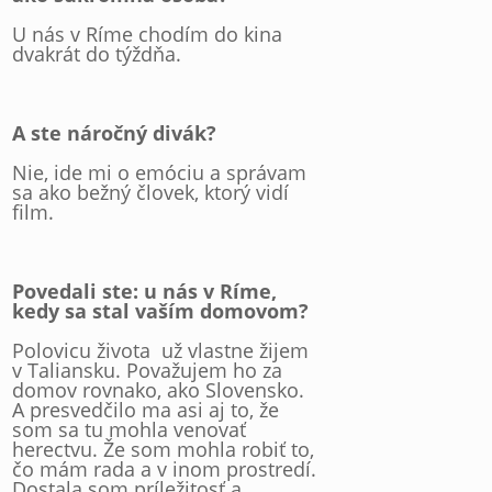
U nás v Ríme chodím do kina
dvakrát do týždňa.
A ste náročný divák?
Nie, ide mi o emóciu a správam
sa ako bežný človek, ktorý vidí
film.
Povedali ste: u nás v Ríme,
kedy sa stal vaším domovom?
Polovicu života už vlastne žijem
v Taliansku. Považujem ho za
domov rovnako, ako Slovensko.
A presvedčilo ma asi aj to, že
som sa tu mohla venovať
herectvu. Že som mohla robiť to,
čo mám rada a v inom prostredí.
Dostala som príležitosť a