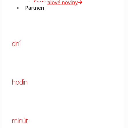
Festivalové noviny
Partneri
00
dní
00
hodín
00
minút