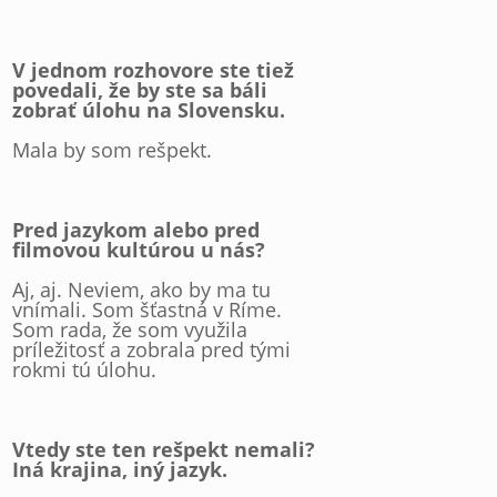
V jednom rozhovore ste tiež
povedali, že by ste sa báli
zobrať úlohu na Slovensku.
Mala by som rešpekt.
Pred jazykom alebo pred
filmovou kultúrou u nás?
Aj, aj. Neviem, ako by ma tu
vnímali. Som šťastná v Ríme.
Som rada, že som využila
príležitosť a zobrala pred tými
rokmi tú úlohu.
Vtedy ste ten rešpekt nemali?
Iná krajina, iný jazyk.