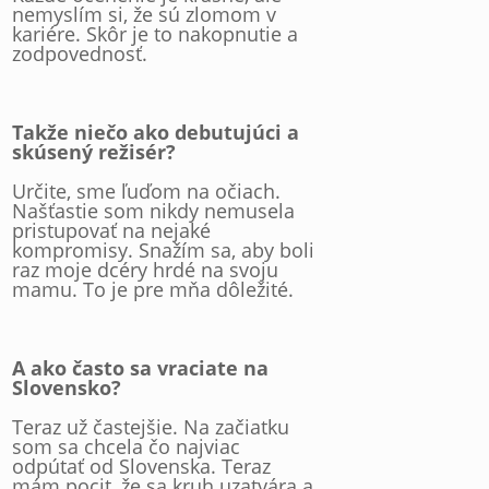
nemyslím si, že sú zlomom v
kariére. Skôr je to nakopnutie a
zodpovednosť.
Takže niečo ako debutujúci a
skúsený režisér?
Určite, sme ľuďom na očiach.
Našťastie som nikdy nemusela
pristupovať na nejaké
kompromisy. Snažím sa, aby boli
raz moje dcéry hrdé na svoju
mamu. To je pre mňa dôležité.
A ako často sa vraciate na
Slovensko?
Teraz už častejšie. Na začiatku
som sa chcela čo najviac
odpútať od Slovenska. Teraz
mám pocit, že sa kruh uzatvára a