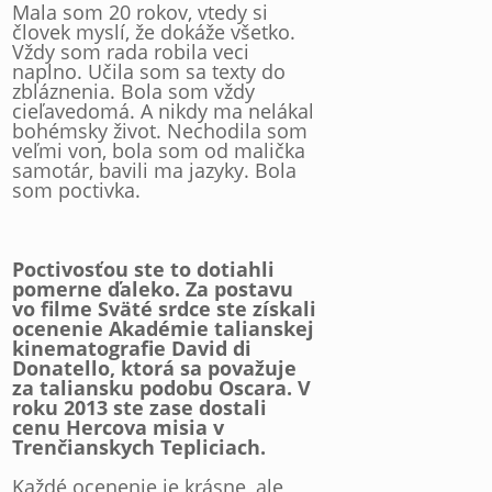
Mala som 20 rokov, vtedy si
človek myslí, že dokáže všetko.
Vždy som rada robila veci
naplno. Učila som sa texty do
zbláznenia. Bola som vždy
cieľavedomá. A nikdy ma nelákal
bohémsky život. Nechodila som
veľmi von, bola som od malička
samotár, bavili ma jazyky. Bola
som poctivka.
Poctivosťou ste to dotiahli
pomerne ďaleko. Za postavu
vo filme Sväté srdce ste získali
ocenenie Akadémie talianskej
kinematografie David di
Donatello, ktorá sa považuje
za taliansku podobu Oscara. V
roku 2013 ste zase dostali
cenu Hercova misia v
Trenčianskych Tepliciach.
Každé ocenenie je krásne, ale