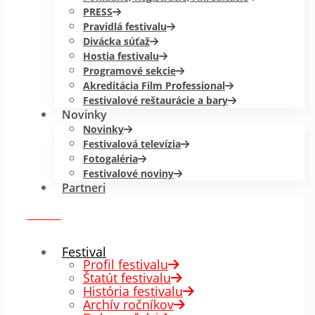
PRESS
Pravidlá festivalu
Divácka súťaž
Hostia festivalu
Programové sekcie
Akreditácia Film Professional
Festivalové reštaurácie a bary
Novinky
Novinky
Festivalová televízia
Fotogaléria
Festivalové noviny
Partneri
menu
✕
Festival
Profil festivalu
Štatút festivalu
História festivalu
Archív ročníkov