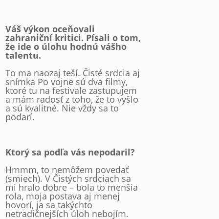
Váš výkon oceňovali
zahraniční kritici. Písali o tom,
že ide o úlohu hodnú vášho
talentu.
To ma naozaj teší. Čisté srdcia aj
snímka Po vojne sú dva filmy,
ktoré tu na festivale zastupujem
a mám radosť z toho, že to vyšlo
a sú kvalitné. Nie vždy sa to
podarí.
Ktorý sa podľa vás nepodaril?
Hmmm, to nemôžem povedať
(smiech). V Čistých srdciach sa
mi hralo dobre – bola to menšia
rola, moja postava aj menej
hovorí, ja sa takýchto
netradičnejších úloh nebojím.