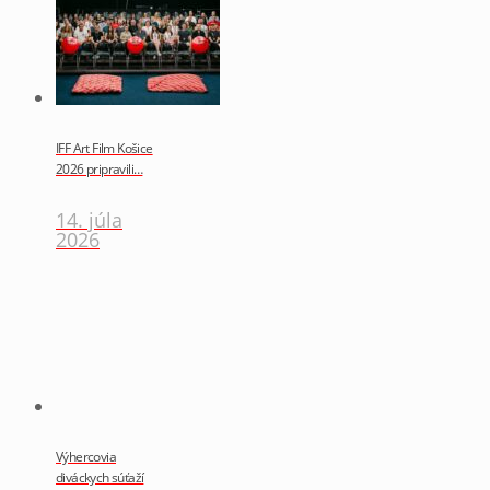
IFF Art Film Košice
2026 pripravili…
14. júla
2026
Výhercovia
diváckych súťaží