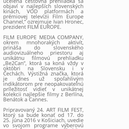
ucelená cestovná prehliadka sa
objaví v najlepších slovenských
kinách, VOD platformách a
prémiovej televízii Film Europe
Channel,“ ozrejmuje Ivan Hronec,
prezident FILM EUROPE.
FILM EUROPE MEDIA COMPANY,
okrem mnohorakých aktivít,
prináša do slovenského
audiovizuálneho priestoru aj
unikátnu filmovú prehliadku
„Be2Can“, ktorá sa koná vždy v
októbri na Slovensku i v
Čechách. Výstižná značka, ktorá
je dnes už spoľahlivým
indikátorom pre neopakovateľnú
príležitosť vidieť v unikátnej
kolekcii najlepšie filmy z Berlína,
Benátok a Cannes.
Pripravovaný 24. ART FILM FEST,
ktorý sa bude konať od 17. do
25. júna 2016 v Košiciach, uvedie
vo svojom programe výberovú