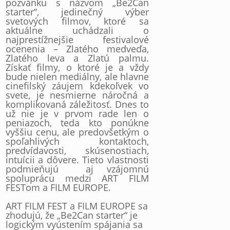
pozvánku s názvom „Be2Can
starter“, jedinečný výber
svetových filmov, ktoré sa
aktuálne uchádzali o
najprestížnejšie festivalové
ocenenia – Zlatého medveďa,
Zlatého leva a Zlatú palmu.
Získať filmy, o ktoré je a vždy
bude nielen mediálny, ale hlavne
cinefilský záujem kdekoľvek vo
svete, je nesmierne náročná a
komplikovaná záležitosť. Dnes to
už nie je v prvom rade len o
peniazoch, teda kto ponúkne
vyššiu cenu, ale predovšetkým o
spoľahlivých kontaktoch,
predvídavosti, skúsenostiach,
intuícii a dôvere. Tieto vlastnosti
podmieňujú aj vzájomnú
spoluprácu medzi ART FILM
FESTom a FILM EUROPE.
ART FILM FEST a FILM EUROPE sa
zhodujú, že „Be2Can starter“ je
logickým vyústením spájania sa