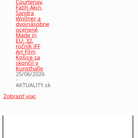
Courtenay,
Fatih Akin,
Sandra
Wollner a
dvojnásobne
ocenené
Made in
EU: 32.
ročník IFF
Art Film
Košice sa
skončil v
Kunsthalle
25/06/2026
-
AKTUALITY.sk
Zobraziť viac