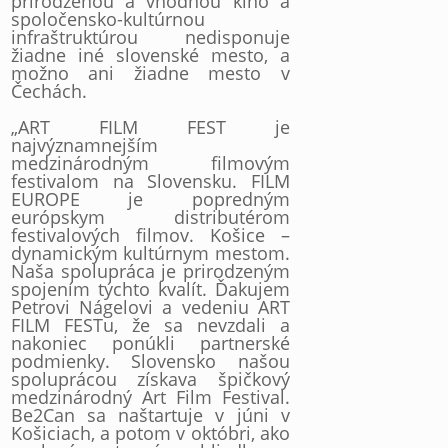
prirodzenou a vhodnou kino a
spoločensko-kultúrnou
infraštruktúrou nedisponuje
žiadne iné slovenské mesto, a
možno ani žiadne mesto v
Čechách.
„ART FILM FEST je
najvýznamnejším
medzinárodným filmovým
festivalom na Slovensku. FILM
EUROPE je popredným
európskym distributérom
festivalových filmov. Košice –
dynamickým kultúrnym mestom.
Naša spolupráca je prirodzeným
spojením týchto kvalít. Ďakujem
Petrovi Nágelovi a vedeniu ART
FILM FESTu, že sa nevzdali a
nakoniec ponúkli partnerské
podmienky. Slovensko našou
spoluprácou získava špičkový
medzinárodný Art Film Festival.
Be2Can sa naštartuje v júni v
Košiciach, a potom v októbri, ako