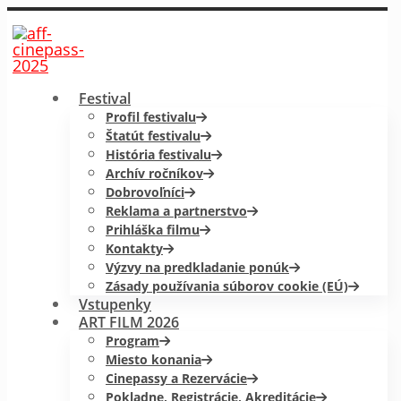
Festival
Profil festivalu
Štatút festivalu
História festivalu
Archív ročníkov
Dobrovoľníci
Reklama a partnerstvo
Prihláška filmu
Kontakty
Výzvy na predkladanie ponúk
Zásady používania súborov cookie (EÚ)
Vstupenky
ART FILM 2026
Program
Miesto konania
Cinepassy a Rezervácie
Pokladne, Registrácie, Akreditácie