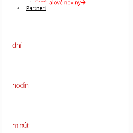
Festivalové noviny
Partneri
00
dní
00
hodín
00
minút