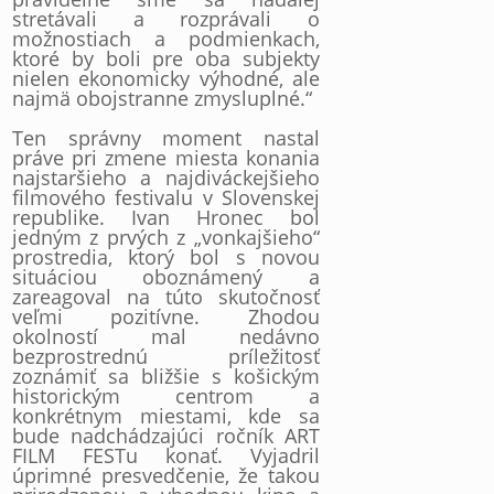
stretávali a rozprávali o
možnostiach a podmienkach,
ktoré by boli pre oba subjekty
nielen ekonomicky výhodné, ale
najmä obojstranne zmysluplné.“
Ten správny moment nastal
práve pri zmene miesta konania
najstaršieho a najdiváckejšieho
filmového festivalu v Slovenskej
republike. Ivan Hronec bol
jedným z prvých z „vonkajšieho“
prostredia, ktorý bol s novou
situáciou oboznámený a
zareagoval na túto skutočnosť
veľmi pozitívne. Zhodou
okolností mal nedávno
bezprostrednú príležitosť
zoznámiť sa bližšie s košickým
historickým centrom a
konkrétnym miestami, kde sa
bude nadchádzajúci ročník ART
FILM FESTu konať. Vyjadril
úprimné presvedčenie, že takou