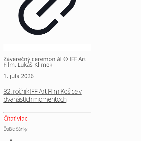
Záverečný ceremoniál © IFF Art
Film, Lukáš Klimek
1. júla 2026
32. ročník IFF Art Film Košice v
dvanástich momentoch
Čítať viac
Ďalšie články