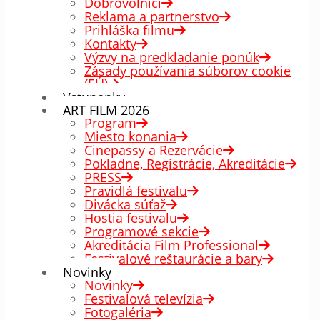
Dobrovoľníci
Reklama a partnerstvo
Prihláška filmu
Kontakty
Výzvy na predkladanie ponúk
Zásady používania súborov cookie
(EÚ)
Vstupenky
ART FILM 2026
Program
Miesto konania
Cinepassy a Rezervácie
Pokladne, Registrácie, Akreditácie
PRESS
Pravidlá festivalu
Divácka súťaž
Hostia festivalu
Programové sekcie
Akreditácia Film Professional
Festivalové reštaurácie a bary
Novinky
Novinky
Festivalová televízia
Fotogaléria