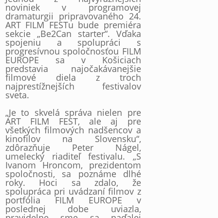
noviniek v programovej
dramaturgii pripravovaného 24.
ART FILM FESTu bude premiéra
sekcie „Be2Can starter“. Vďaka
spojeniu a spolupráci s
progresívnou spoločnosťou FILM
EUROPE sa v Košiciach
predstavia najočakávanejšie
filmové diela z troch
najprestížnejších festivalov
sveta.
„Je to skvelá správa nielen pre
ART FILM FEST, ale aj pre
všetkých filmových nadšencov a
kinofilov na Slovensku“,
zdôrazňuje Peter Nágel,
umelecký riaditeľ festivalu. „S
Ivanom Hroncom, prezidentom
spoločnosti, sa poznáme dlhé
roky. Hoci sa zdalo, že
spolupráca pri uvádzaní filmov z
portfólia FILM EUROPE v
poslednej dobe uviazla,
pravidelne sme sa naďalej