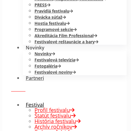
PRESS
Pravidlá festivalu
Divácka súťaž
Hostia festivalu
Programové sekcie
Akreditácia Film Professional
Festivalové reštaurácie a bary
Novinky
Novinky
Festivalová televízia
Fotogaléria
Festivalové noviny
Partneri
menu
✕
Festival
Profil festivalu
Štatút festivalu
História festivalu
Archív ročníkov