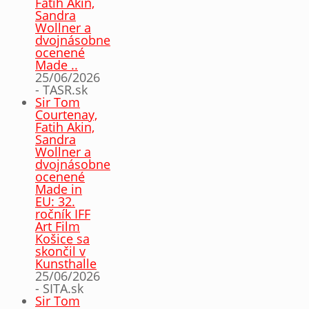
Fatih Akin,
Sandra
Wollner a
dvojnásobne
ocenené
Made ..
25/06/2026
- TASR.sk
Sir Tom
Courtenay,
Fatih Akin,
Sandra
Wollner a
dvojnásobne
ocenené
Made in
EU: 32.
ročník IFF
Art Film
Košice sa
skončil v
Kunsthalle
25/06/2026
- SITA.sk
Sir Tom