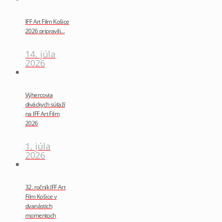
IFF Art Film Košice
2026 pripravili…
14. júla
2026
Výhercovia
diváckych súťaží
na IFF Art Film
2026
1. júla
2026
32. ročník IFF Art
Film Košice v
dvanástich
momentoch