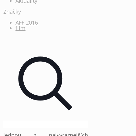
Aktuality
Značky
AFF 2016
film
Jednou z najvýraznejších