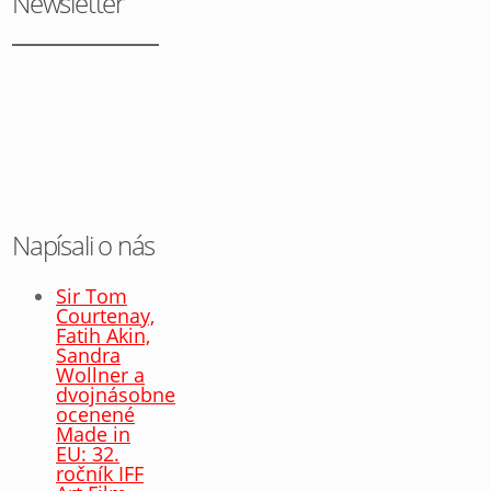
Newsletter
Napísali o nás
Sir Tom
Courtenay,
Fatih Akin,
Sandra
Wollner a
dvojnásobne
ocenené
Made in
EU: 32.
ročník IFF