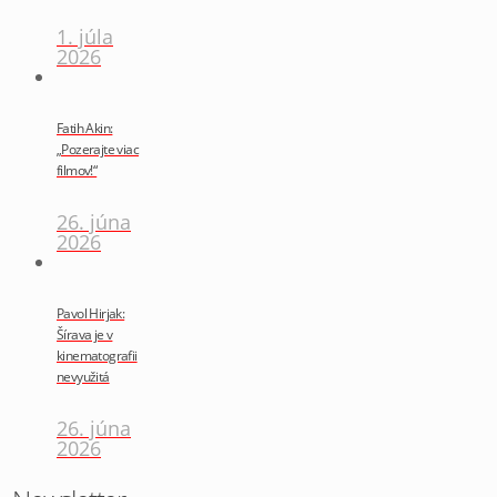
1. júla
2026
Fatih Akin:
„Pozerajte viac
filmov!“
26. júna
2026
Pavol Hirjak:
Šírava je v
kinematografii
nevyužitá
26. júna
2026