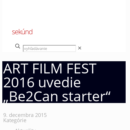
00
sekúnd
✕
ART FILM FEST
2016 uvedie
„Be2Can starter“
9. decembra 2015
Kategórie