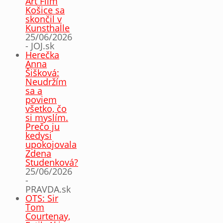
Art Film
Košice sa
skončil v
Kunsthalle
25/06/2026
- JOJ.sk
Herečka
Anna
Šišková:
Neudržím
sa a
poviem
všetko, čo
si myslím.
Prečo ju
kedysi
upokojovala
Zdena
Studenková?
25/06/2026
-
PRAVDA.sk
OTS: Sir
Tom
Courtenay,