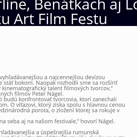
líne, Benátkach aj 
ku Art Film Festu
ajvyhľadávanejšou a najcennejšou devízou
ce stáť bokom. Naopak rozhodli sme sa rozšíriť
kinematografický talent filmových tvorcov,“
aných filmov Peter Nágel.
ži budú konfrontovať tvorcovia, ktorí zanechali
m. O víťazovi, ktorý získa spolu s hlavnou cenou
zinárodná porota, o zložení ktorej sa rokuje v
a seba aj na našom festivale,“ hovorí Nágel.
hľadávanejšia a úspešnejšia rumunská