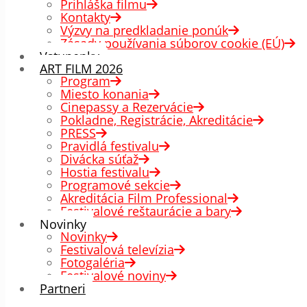
Prihláška filmu
Kontakty
Výzvy na predkladanie ponúk
Zásady používania súborov cookie (EÚ)
Vstupenky
ART FILM 2026
Program
Miesto konania
Cinepassy a Rezervácie
Pokladne, Registrácie, Akreditácie
PRESS
Pravidlá festivalu
Divácka súťaž
Hostia festivalu
Programové sekcie
Akreditácia Film Professional
Festivalové reštaurácie a bary
Novinky
Novinky
Festivalová televízia
Fotogaléria
Festivalové noviny
Partneri