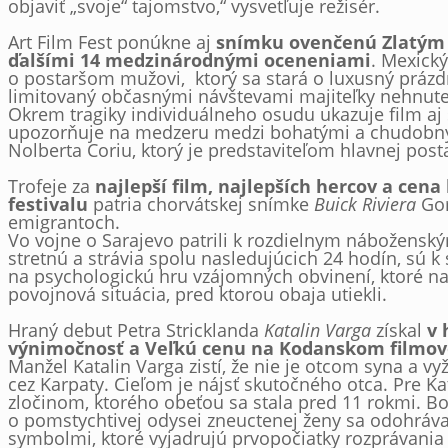
objaviť „svoje“ tajomstvo,“ vysvetľuje režisér.
Art Film Fest ponúkne aj
snímku ovenčenú Zlatým l
ďalšími 14 medzinárodnými oceneniami
. Mexick
o postaršom mužovi, ktorý sa stará o luxusný prázd
limitovaný občasnými návštevami majiteľky nehnuteľ
Okrem tragiky individuálneho osudu ukazuje film aj
upozorňuje na medzeru medzi bohatými a chudobným
Nolberta Coriu, ktorý je predstaviteľom hlavnej pos
Trofeje za
najlepší film, najlepších hercov a cena
festivalu
patria chorvátskej snímke
Buick Riviera
Gor
emigrantoch.
Vo vojne o Sarajevo patrili k rozdielnym nábožensk
stretnú a strávia spolu nasledujúcich 24 hodín, sú k
na psychologickú hru vzájomných obvinení, ktoré na
povojnová situácia, pred ktorou obaja utiekli.
Hraný debut Petra Stricklanda
Katalin Varga
získal
v 
výnimočnosť a Veľkú cenu na Kodanskom filmovo
Manžel Katalin Varga zistí, že nie je otcom syna a 
cez Karpaty. Cieľom je nájsť skutočného otca. Pre K
zločinom, ktorého obeťou sa stala pred 11 rokmi. 
o pomstychtivej odysei zneuctenej ženy sa odohráva 
symbolmi, ktoré vyjadrujú prvopočiatky rozprávania