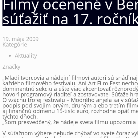
Filmy ocenené v Ber
súťažiť na 17. roční
19. mája 2009
Kategórie
Aktuality
Značky
„Mladí tvorcovia a nádejní filmoví autori sú snáď n
každého filmového festivalu. Ani Art Film Fest nech
dominantnú sekciu a ešte viac akcentovať rôznorodý 
hovorí programový riaditeľ a zostavovateľ Súťaže hr
O vzácnu trofej festivalu – Modrého anjela sa v súťa
podpis pod svojim prvým, druhým alebo tretím filmo
aj finančnú odmenu 15-tisíc euro, rozhodne opäť med
týchto dňoch.
„Som presvedčený, že nádeje sveta filmu upozornia n
V súťažnom výbere nebude chýbať vo svete čoraz vy