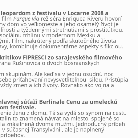
eopardom z festivalu v Locarne 2008 a
ý film
Parque via
režiséra Enriquea Riveru hovorí
ny dom vo veľkomeste a jeho osamelý život je
nosti a týždennými stretnutiami s prostitútkou.
 sociálnu trhlinu v modernom Mexiku a
i. Film, nakrútený podľa skutočného života
tavy, kombinuje dokumentárne aspekty s fikciou.
 kritikov FIPRESCI zo sarajevského filmového
ana Rušinovića o dvoch bosnianskych
ým skupinám. Ale keď sa v jednu osudnú noc
 sebe priťahovaní nevysvetliteľnou silou. Pristúpia
vždy zmenia ich životy. Rovnako ako vojna a
hlavnej súťaži Berlinale Cenu za umeleckú
m festivale.
vyženie ženu z domu. Tá sa vydá so synom na cestu
atalin to znamená návrat na miesto, spojené so
Bola znásilnená dvoma mužmi. Jednoduchý príbeh
v súčasnej Transylvánii, ale je naplnený
 príbehov.