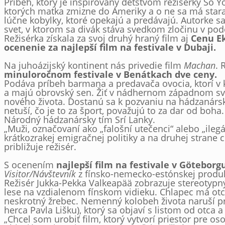
Príbeh, ktorý je inšpirovaný detstvom režisérky So 
ktorých matka zmizne do Ameriky a o ne sa má starať t
lúčne kobylky, ktoré opekajú a predávajú. Autorke s
svet, v ktorom sa divák stáva svedkom zločinu v po
Režisérka získala za svoj druhý hraný film aj
Cenu Ek
ocenenie za najlepší film na festivale v Dubaji.
Na juhoázijský kontinent nás privedie film
Machan
. 
minuloročnom festivale v Benátkach dve ceny.
Podáva príbeh barmana a predavača ovocia, ktorí v ka
a majú obrovský sen. Žiť v nádhernom západnom sve
nového života. Dostanú sa k pozvaniu na hádzanársk
netuší, čo je to za šport, považujú to za dar od boh
Národný hádzanársky tím Srí Lanky.
„Muži, označovaní ako „falošní utečenci“ alebo „ilegá
krátkozrakej emigračnej politiky a na druhej strane
približuje režisér.
S ocenením
najlepší film na festivale v Göteborg
Visitor/Návštevník
z fínsko-nemecko-estónskej produkc
Režisér Jukka-Pekka Valkeapää zobrazuje stereotypný
lese na vzdialenom fínskom vidieku. Chlapec má otc
neskrotný žrebec. Nemenný kolobeh života naruší p
herca Pavla Lišku), ktorý sa objaví s listom od otca 
„Chcel som urobiť film, ktorý vytvorí priestor pre 