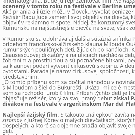
kinematografia. Bude ju reprezentovať film
The Happi
ocenený v tomto roku na festivale v Berlíne ume
Aké priania a ilúzie môžu v človeku vyvolať peniaze
Režisér Radu Jude zamieril svoj objektív na dievča, k
objaviť v reklamnom spote. Nádej, že konzumný sv
Rumunsku na najšťastnejšie dievča na svete, však z
V Rumunsku sa odohráva aj ďalšia súťažná snímka P
príbehom francúzsko-alžírskeho klauna Milouda Oukil
rumunských pouličných detí, žijúcich po kanáloch. Kl
Ceausescuovej diktatúry a na uliciach nachádza deti,
žobraním a prostitúciou a sú poznačené bitkami, p
sa klaunovi podarí vytvoriť cirkusovú skupinu. A deti
bytosťami. Parada je názov cirkusovej spoločnosti, 
predstavením.
„O tomto príbehu som sa dočítal náhodou v novinác
s Miloudom a šiel do Bukurešti. Ukázal mi celé mesto
som sa rozhodol urobiť film. Príbeh týchto detí je tr
objasňuje režisér, ktorý za svoj hraný debut
získal 
divákov na festivale v argentínskom Mar del Pla
Najlepší ázijský film
. S takouto „nálepkou“ zavíta 
stromov
z Južnej Kórey o malých dievčatkách, ktorýc
dospelých, a ktoré sa dojemne snažia objaviť svoje m
deti.