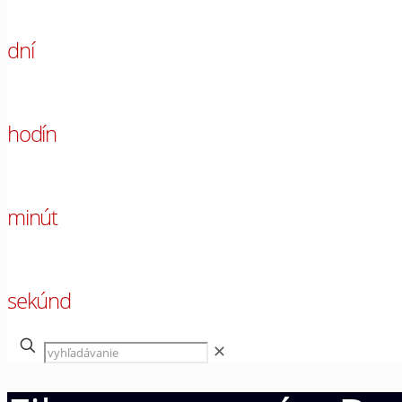
00
dní
00
hodín
00
minút
00
sekúnd
✕