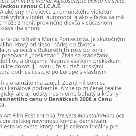
est Girl in the World
/
Najšťastnejšie dievča na svete
,
leckou cenou C.I.C.A.E.
? A aké sny má dievča z rumunského vidieku?
toré vyhrá v lotérii automobil a ako víťazka sa má
et môže zmeniť provinčné dievča v súčasnom
ostáva iba snom.
a-ra-da režiséra Marca Pontecorva. Je skutočným
iho, ktorý priniesol nádej do životov
aun sa ocitá v Bukurešti tri roky po konci
 prezývané „boskettari“. Živia sa krádežami,
edofíliou a drogami. Napriek všetkým prekážkam
 ulice dokazujú svetu, že sú tiež ľudskými
ktorá dodnes cestuje po Európe s vlastným
h a okamžite ma zaujal. Zoznámil som sa
 i kanálové podzemie. A v tejto zničenej realite
agický, ale aj ľudsky nesmierne bohatý a krásny,“
Pasinettiho cenu v Benátkach 2008 a Cenu
ta.
na Art Film Fest snímka
Treeless Mountain/Hora bez
h dni detskej nevinnosti končia klamstvami
iesto vo svete, ktorý nie je celkom ideálny pre