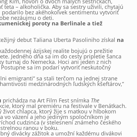
Yong Kim, hovorí o dvoch malých sestričkách,
eta – alkoholička. Aby sa sestry uživili, chytajú
a podarilo bez akéhokoľvek sentimentu vytvoriť
dobe nezáujmu o deti.
umenickej poroty na Berlinale a tiež
Režijný debut Taliana Uberta Pasoliniho získal
na
ždodennej ázijskej realite bojujú o prežitie
te. Jedného dňa sa im do cesty pripletie šanca
y turnaj do Nemecka. Hoci ani jeden z nich
a. Postupne sa im podarí vytvoriť neskutočný
lni emigranti“ sa stali terčom na jednej strane
 chamtivosti medzinárodných ľudských kšeftárov,“
u
prichádza na Art Film Fest snímka
The
ie, ktorý mal premiéru na festivale v Benátkach.
 život chlapca, ktorý žije s matkou v hlbokom
a vo väzení a jeho jediným spoločníkom je
ríchod cudzinca (v stelesnení známeho českého
a strelnou ranou v boku.
osobný divácky zážitok a umožní každému divákovi