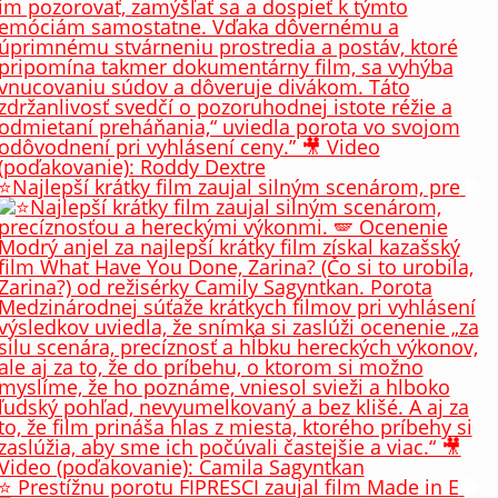
⭐️Najlepší krátky film zaujal silným scenárom, pre
⭐️ Prestížnu porotu FIPRESCI zaujal film Made in E