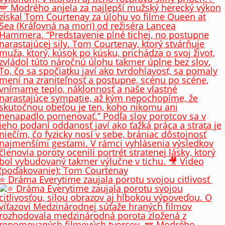
⭐️ Dráma Everytime zaujala porotu svojou citlivosť