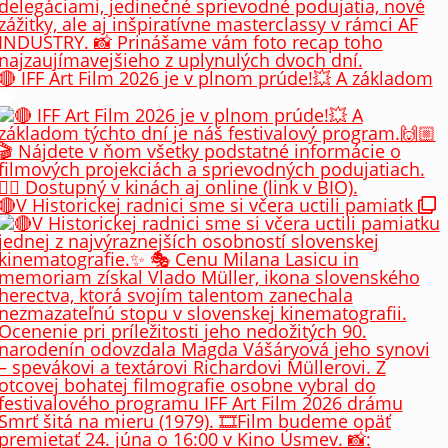
🔴 IFF Art Film 2026 je v plnom prúde!💥 A základom
🔴V Historickej radnici sme si včera uctili pamiatk