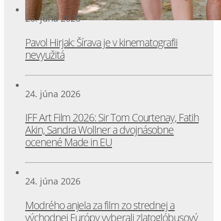
26. júna 2026
Pavol Hirjak: Šírava je v kinematografii
nevyužitá
24. júna 2026
IFF Art Film 2026: Sir Tom Courtenay, Fatih
Akin, Sandra Wollner a dvojnásobne
ocenené Made in EU
24. júna 2026
Modrého anjela za film zo strednej a
východnej Európy vyberali zlatoglóbusový