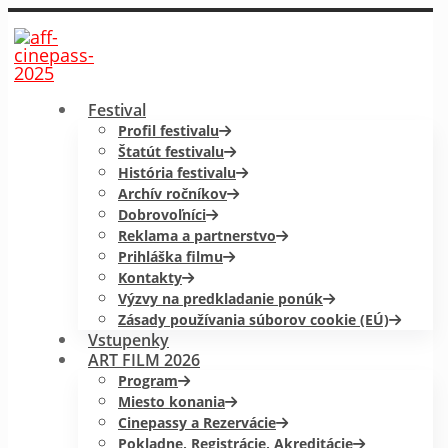
Festival
Profil festivalu
Štatút festivalu
História festivalu
Archív ročníkov
Dobrovoľníci
Reklama a partnerstvo
Prihláška filmu
Kontakty
Výzvy na predkladanie ponúk
Zásady používania súborov cookie (EÚ)
Vstupenky
ART FILM 2026
Program
Miesto konania
Cinepassy a Rezervácie
Pokladne, Registrácie, Akreditácie