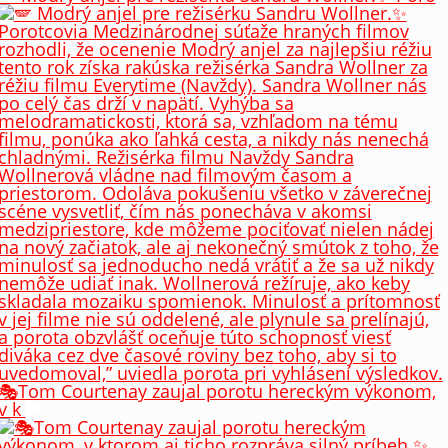
🎭Tom Courtenay zaujal porotu hereckým výkonom,
v k