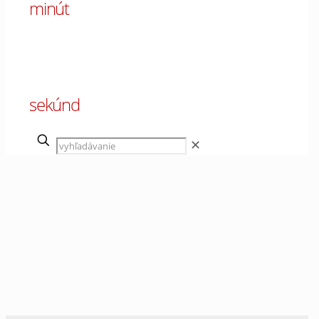
minút
00
sekúnd
✕