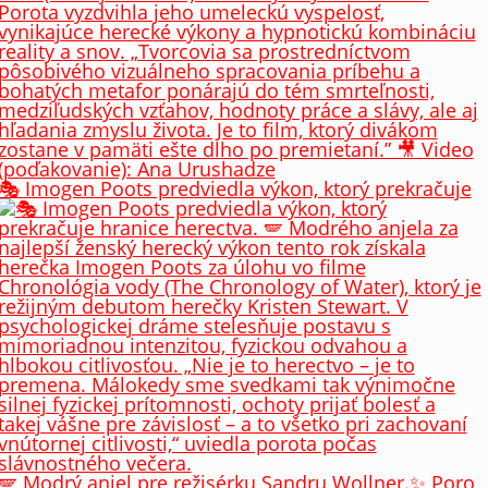
🎭 Imogen Poots predviedla výkon, ktorý prekračuje
🪽 Modrý anjel pre režisérku Sandru Wollner.✨ Poro