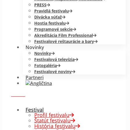
PRESS
Pravidlá festivalu
Divácka súťaž
Hostia festivalu
Programové sekcie
Akreditácia Film Professional
Festivalové reštaurácie a bary
Novinky
Novinky
Festivalová televízia
Fotogaléria
Festivalové noviny
Partneri
menu
✕
Festival
Profil festivalu
Štatút festivalu
História festivalu