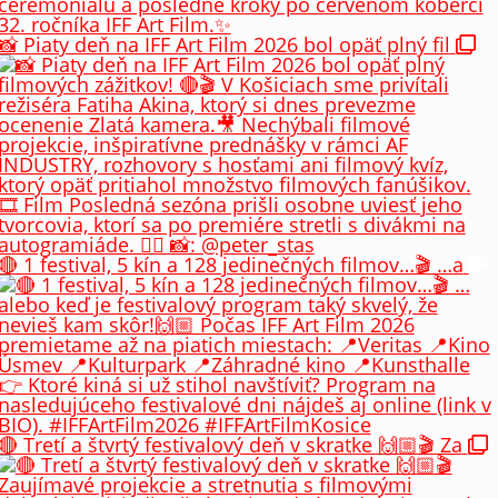
📸 Piaty deň na IFF Art Film 2026 bol opäť plný fil
🔴 1 festival, 5 kín a 128 jedinečných filmov…🎬 …a
🔴 Tretí a štvrtý festivalový deň v skratke 🙌🏼🎬 Za