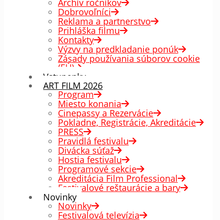
Archív ročníkov
Dobrovoľníci
Reklama a partnerstvo
Prihláška filmu
Kontakty
Výzvy na predkladanie ponúk
Zásady používania súborov cookie
(EÚ)
Vstupenky
ART FILM 2026
Program
Miesto konania
Cinepassy a Rezervácie
Pokladne, Registrácie, Akreditácie
PRESS
Pravidlá festivalu
Divácka súťaž
Hostia festivalu
Programové sekcie
Akreditácia Film Professional
Festivalové reštaurácie a bary
Novinky
Novinky
Festivalová televízia