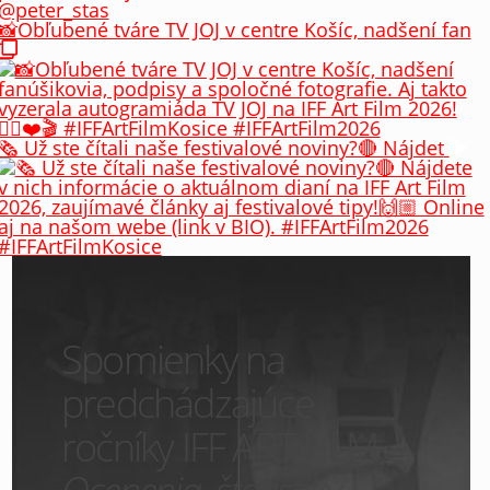
📸Obľubené tváre TV JOJ v centre Košíc, nadšení fan
🗞️ Už ste čítali naše festivalové noviny?🔴 Nájdet
Spomienky na
predchádzajúce
ročníky IFF ART FILM