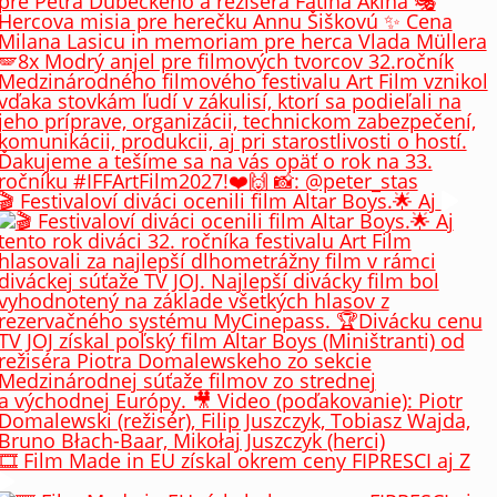
🎬 Festivaloví diváci ocenili film Altar Boys.🌟 Aj
🎞️ Film Made in EU získal okrem ceny FIPRESCI aj Z